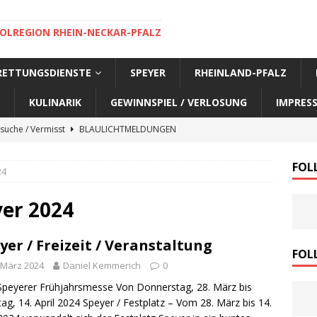
OLREGION RHEIN-NECKAR-PFALZ
 RETTUNGSDIENSTE
SPEYER
RHEINLAND-PFALZ
KULINARIK
GEWINNSPIEL / VERLOSUNG
IMPRES
suche / Vermisst
BLAULICHTMELDUNGEN
suche / Vermisst
BLAULICHTMELDUNGEN
FOL
24
suche / Vermisst
BLAULICHTMELDUNGEN
suche / Vermisst
SPEYER AKTUELL
er 2024
suche / Vermisst
BLAULICHTMELDUNGEN
yer / Freizeit / Veranstaltung
nensuche / Vermisst
BLAULICHTMELDUNGEN
FOL
 März 2024
Daniel Kemmerich
0
nensuche / Vermisst
BLAULICHTMELDUNGEN
Speyerer Frühjahrsmesse Von Donnerstag, 28. März bis
e Warnmeldung der Polizei
BLAULICHTMELDUNGEN
ag, 14. April 2024 Speyer / Festplatz – Vom 28. März bis 14.