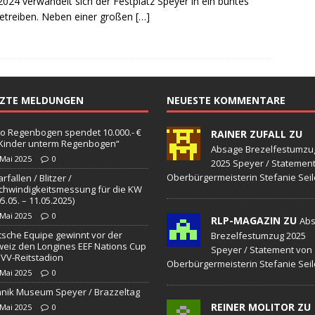
 2024 verwandelt sich der Festplatz Speyer in ein buntes
sonensuche / Öffentlichkeitsfahndung
BLAULICHTMELDUNGEN
treiben. Neben einer großen
[…]
sonensuche / Vermisste Person
BLAULICHTMELDUNGEN
ldung Polizei
BLAULICHTMELDUNGEN
tlichkeitsfahndung
BLAULICHTMELDUNGEN
TZTE MELDUNGEN
NEUESTE KOMMENTARE
elt – Militärischer Übungsplatz Dudenhofen / Speyer
UMWELT
o Regenbogen spendet 10.000.- €
RAINER ZUFALL ZU
„Kinder unterm Regenbogen“
bogen spendet 10.000.- € an „Kinder unterm Regenbogen“
Absage Brezelfestumzu
 Mai 2025
0
2025 Speyer / Statemen
Oberbürgermeisterin Stefanie Seil
rfallen / Blitzer /
hwindigkeitsmessung für die KW
/ Blitzer / Geschwindigkeitsmessung für die KW 19 (05.05. –
05.05. – 11.05.2025)
 Mai 2025
0
RLP-MAGAZIN ZU
GKEITSKONTROLLE
Ab
sche Equipe gewinnt vor der
Brezelfestumzug 2025
uipe gewinnt vor der Schweiz den Longines EEF Nations Cup im
eiz den Longines EEF Nations Cup
Speyer / Statement von
VV-Reitstadion
Oberbürgermeisterin Stefanie Seil
-WÜRTTEMBERG
 Mai 2025
0
nik Museum Speyer / Brazzeltag
eum Speyer / Brazzeltag
SPEYER
REINER MOLITOR ZU
 Mai 2025
0