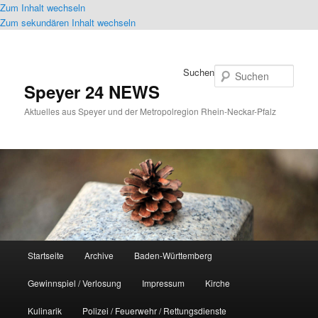
Zum Inhalt wechseln
Zum sekundären Inhalt wechseln
Suchen
Speyer 24 NEWS
Aktuelles aus Speyer und der Metropolregion Rhein-Neckar-Pfalz
Hauptmenü
Startseite
Archive
Baden-Württemberg
Gewinnspiel / Verlosung
Impressum
Kirche
Kulinarik
Polizei / Feuerwehr / Rettungsdienste