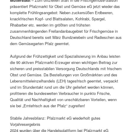
Mutterstadt
– Zum offiziellen Start in die Frischgemüse-Saison
präsentiert Pfalzmarkt für Obst und Gemüse eG jetzt wieder das
komplette Frühlingsangebot: Neben zuckersüßen Erdbeeren,
knackfrischen Kopf- und Blattsalaten, Kohlrabi, Spargel,
Rhabarber etc. werden im größten und frühsten
zusammenhängenden Freilandanbaugebiet für Frischgemüse in
Deutschland bereits seit März Bundzwiebeln und Radieschen aus
dem Gemüsegarten Pfalz geerntet.
Aufgrund der Frühzeitigkeit und Spezialisierung im Anbau leisten
die 90 aktiven Pfalzmarkt-Erzeuger einen wichtigen Beitrag zur
sicheren und preisstabilen Versorgung Deutschlands mit frischem
Obst und Gemüse. Da Bestellungen von Großmärkten und des
Lebensmitteleinzelhandels (LEH) tagesfrisch geerntet, verpackt
und im Stundentakt rund um die Uhr geliefert werden können,
profitieren die bundesweiten Verbraucher in punkto Frische,
Qualität und Nachhaltigkeit von unschätzbaren Vorteilen, wenn
sie bei „Erntefrisch aus der Pfalz“ zugreifen!
Stabile Jahresbilanz: Pfalzmarkt eG wiederholt gutes
Vorjahresergebnis
2024 wurden über die Handelsplattform bei Pfalzmarkt eG