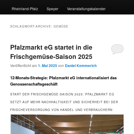
Rheinland-Pfalz
Speyer
Veranstaltungskalender
SCHLAGWORT-ARCHIVE:
GEMÜSE
Pfalzmarkt eG startet in die
Frischgemüse-Saison 2025
Veröffentlicht am
1. Mai 2025
von
Daniel Kemmerich
12-Monats-Strategie: Pfalzmarkt eG internationalisiert das
Genossenschaftsgeschäft
START DER FRISCHGEMÜSE-SAISON 2025: PFALZMARKT EG
SETZT AUF MEHR NACHHALTIGKEIT UND SICHERHEIT BEI DER
FRISCHEVERSORGUNG VON HANDEL UND VERBRAUCHERN