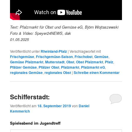
Text: Pfalzmarkt für Obst und Gemüse eG, Björn Wojtaszewski
Foto & Video: Speyer24NEWS, dak
01.05.2025
Veröffentlicht unter
Rheinland-Pfalz
|
Verschlagwortet mit
Frischgemüse
,
Frischgemüse-Saison
,
Frischobst
,
Gemüse
,
Gemüse Pfalzmarkt
,
Mutterstadt
,
Obst
,
Obst Pfalzmarkt
,
Pfalz
,
Pfälzer Gemüse
,
Pfälzer Obst
,
Pfalzmarkt
,
Pfalzmarkt eG
,
regionales Gemüse
,
regionales Obst
|
Schreibe einen Kommentar
Schifferstadt:
Veröffentlicht am
18. September 2019
von
Daniel
Kemmerich
Spieleabend im Jugendtreff