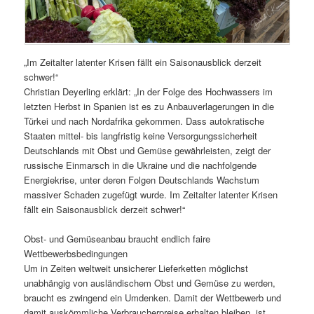
„Im Zeitalter latenter Krisen fällt ein Saisonausblick derzeit
schwer!“
Christian Deyerling erklärt: „In der Folge des Hochwassers im
letzten Herbst in Spanien ist es zu Anbauverlagerungen in die
Türkei und nach Nordafrika gekommen. Dass autokratische
Staaten mittel- bis langfristig keine Versorgungssicherheit
Deutschlands mit Obst und Gemüse gewährleisten, zeigt der
russische Einmarsch in die Ukraine und die nachfolgende
Energiekrise, unter deren Folgen Deutschlands Wachstum
massiver Schaden zugefügt wurde. Im Zeitalter latenter Krisen
fällt ein Saisonausblick derzeit schwer!“
Obst- und Gemüseanbau braucht endlich faire
Wettbewerbsbedingungen
Um in Zeiten weltweit unsicherer Lieferketten möglichst
unabhängig von ausländischem Obst und Gemüse zu werden,
braucht es zwingend ein Umdenken. Damit der Wettbewerb und
damit auskömmliche Verbraucherpreise erhalten bleiben, ist