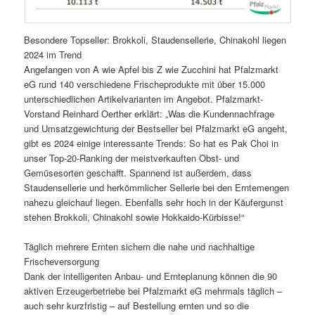
Besondere Topseller: Brokkoli, Staudensellerie, Chinakohl liegen
2024 im Trend
Angefangen von A wie Apfel bis Z wie Zucchini hat Pfalzmarkt
eG rund 140 verschiedene Frischeprodukte mit über 15.000
unterschiedlichen Artikelvarianten im Angebot. Pfalzmarkt-
Vorstand Reinhard Oerther erklärt: „Was die Kundennachfrage
und Umsatzgewichtung der Bestseller bei Pfalzmarkt eG angeht,
gibt es 2024 einige interessante Trends: So hat es Pak Choi in
unser Top-20-Ranking der meistverkauften Obst- und
Gemüsesorten geschafft. Spannend ist außerdem, dass
Staudensellerie und herkömmlicher Sellerie bei den Erntemengen
nahezu gleichauf liegen. Ebenfalls sehr hoch in der Käufergunst
stehen Brokkoli, Chinakohl sowie Hokkaido-Kürbisse!“
Täglich mehrere Ernten sichern die nahe und nachhaltige
Frischeversorgung
Dank der intelligenten Anbau- und Ernteplanung können die 90
aktiven Erzeugerbetriebe bei Pfalzmarkt eG mehrmals täglich –
auch sehr kurzfristig – auf Bestellung ernten und so die