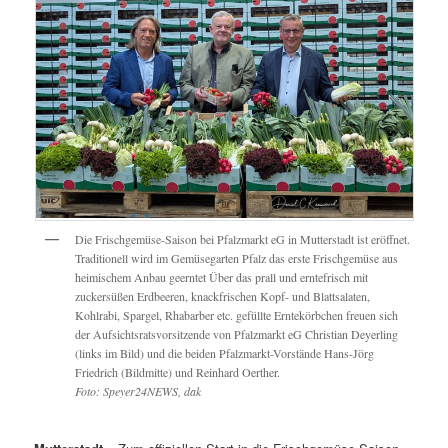
Die Frischgemüse-Saison bei Pfalzmarkt eG in Mutterstadt ist eröffnet.
Traditionell wird im Gemüsegarten Pfalz das erste Frischgemüse aus
heimischem Anbau geerntet Über das prall und erntefrisch mit
zuckersüßen Erdbeeren, knackfrischen Kopf- und Blattsalaten,
Kohlrabi, Spargel, Rhabarber etc. gefüllte Erntekörbchen freuen sich
der Aufsichtsratsvorsitzende von Pfalzmarkt eG Christian Deyerling
(links im Bild) und die beiden Pfalzmarkt-Vorstände Hans-Jörg
Friedrich (Bildmitte) und Reinhard Oerther.
Foto: Speyer24NEWS, dak