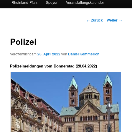
Rheinland-Pfalz
Speyer
Veranstaltungskalender
Beitrags-
←
Zurück
Weiter
→
Navigation
Polizei
Veröffentlicht am
28. April 2022
von
Daniel Kemmerich
Polizeimeldungen vom Donnerstag (28.04.2022)