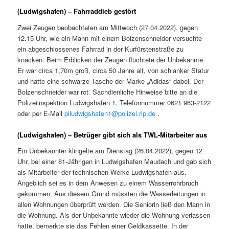
(Ludwigshafen) – Fahrraddieb gestört
Zwei Zeugen beobachteten am Mittwoch (27.04.2022), gegen
12.15 Uhr, wie ein Mann mit einem Bolzenschneider versuchte
ein abgeschlossenes Fahrrad in der Kurfürstenstraße zu
knacken. Beim Erblicken der Zeugen flüchtete der Unbekannte.
Er war circa 1,70m groß, circa 50 Jahre alt, von schlanker Statur
und hatte eine schwarze Tasche der Marke „Adidas“ dabei. Der
Bolzenschneider war rot. Sachdienliche Hinweise bitte an die
Polizeiinspektion Ludwigshafen 1, Telefonnummer 0621 963-2122
oder per E-Mail
piludwigshafen1@polizei.rlp.de
.
(Ludwigshafen) – Betrüger gibt sich als TWL-Mitarbeiter aus
Ein Unbekannter klingelte am Dienstag (26.04.2022), gegen 12
Uhr, bei einer 81-Jährigen in Ludwigshafen Maudach und gab sich
als Mitarbeiter der technischen Werke Ludwigshafen aus.
Angeblich sei es in dem Anwesen zu einem Wasserrohrbruch
gekommen. Aus diesem Grund müssten die Wasserleitungen in
allen Wohnungen überprüft werden. Die Seniorin ließ den Mann in
die Wohnung. Als der Unbekannte wieder die Wohnung verlassen
hatte, bemerkte sie das Fehlen einer Geldkassette. In der