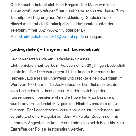
Geldkassette befand sich kein Bargeld. Der Mann war circa
1,85m groß, von kräftiger Statur und hatte schwarze Haare. Zum
Tatzeitpunkt trug er graue Arbeitskleidung. Sachdienliche
Hinweise nimmt die Kriminalpolizei Ludwigshafen unter der
Telefonnummer 0621/963-2773 oder per E-
Mail
kiludwigshafen.k1.kdd@polizei.rlp.de
entgegen.
(Ludwigshafen) – Rangelei nach Ladendiebstahl
Leicht verletzt wurde ein Ladendetektiv eines
Elektronikfachmarktes beim Versuch einen 28-jährigen Ladendieb
zu stellen. Der Dieb war gegen 11 Uhr in dem Fachmarkt im
Hedwig-Laudien-Ring unterwegs und steckte eine Powerbank im
Wert von 100 Euro in die Jackentasche. Der Diebstahl wurde
vom Ladendetektiv beobachtet. Als der 28-Jährige den
Kassenbereich passierte ohne die Powerbank zu bezahlen,
wurde er vom Ladendetektiv gestellt. Hierbei versuchte er zu
flüchten. Der Ladendetektiv versuchte dies zu unterbinden und
es entstand eine Rangelei auf dem Parkplatz. Zusammen mit
mehreren Angestellten konnte der Ladendieb schließlich bis zum
Eintreffen der Polizei festgehalten werden.