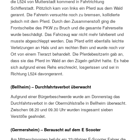
die L524 von Mutterstadt kommend in Fahrtrichtung
Schifferstadt. Plötzlich kam von links ein Pferd aus dem Wald
gerannt. Die Fahrerin versuchte noch zu bremsen, kollidierte
jedoch mit dem Pferd. Durch den Zusammenstoß ging die
Frontscheibe des PKW zu Bruch und die gesamte Fahrerseite
wurde beschädigt. Das Fahrzeug war nicht mehr fahrbereit und
musste abgeschleppt werden. Das Pferd erlitt ebenfalls leichte
Verletzungen an Hals und am rechten Bein und wurde noch vor
Ort von einem Tierarzt behandelt. Die Pferdebesitzerin gab an,
dass sie das Pferd im Wald an den Zügeln geführt hatte. Es habe
sich aufgrund eines Rehs erschreckt, losgerissen und sei in
Richtung L524 davongerannt.
(Bellheim) – Durchfahrtsverbot überwacht
Aufgrund einer Bürgerbeschwerde wurde am Donnerstag das
Durchfahrtsverbot in der Obermühlstraße in Bellheim überwacht.
Zwischen 08.20 und 09.30 Uhr wurden insgesamt sieben
Verstöße geahndet.
(Germersheim) – Berauscht auf dem E Scooter
Am Mittwochmorgen befuhr ein 32-jähriger E-Scooter Fahrer die