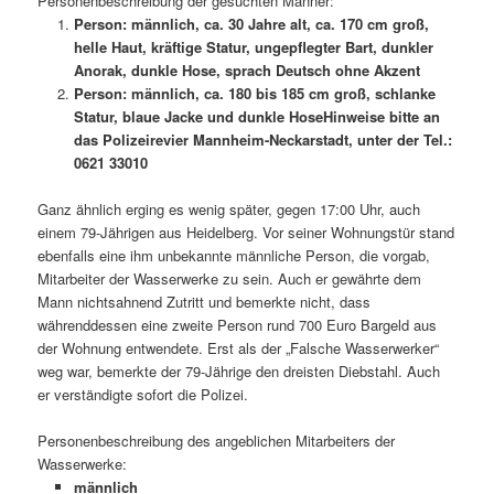
Personenbeschreibung der gesuchten Männer:
Person: männlich, ca. 30 Jahre alt, ca. 170 cm groß,
helle Haut, kräftige Statur, ungepflegter Bart, dunkler
Anorak, dunkle Hose, sprach Deutsch ohne Akzent
Person: männlich, ca. 180 bis 185 cm groß, schlanke
Statur, blaue Jacke und dunkle HoseHinweise bitte an
das Polizeirevier Mannheim-Neckarstadt, unter der Tel.:
0621 33010
Ganz ähnlich erging es wenig später, gegen 17:00 Uhr, auch
einem 79-Jährigen aus Heidelberg. Vor seiner Wohnungstür stand
ebenfalls eine ihm unbekannte männliche Person, die vorgab,
Mitarbeiter der Wasserwerke zu sein. Auch er gewährte dem
Mann nichtsahnend Zutritt und bemerkte nicht, dass
währenddessen eine zweite Person rund 700 Euro Bargeld aus
der Wohnung entwendete. Erst als der „Falsche Wasserwerker“
weg war, bemerkte der 79-Jährige den dreisten Diebstahl. Auch
er verständigte sofort die Polizei.
Personenbeschreibung des angeblichen Mitarbeiters der
Wasserwerke:
männlich