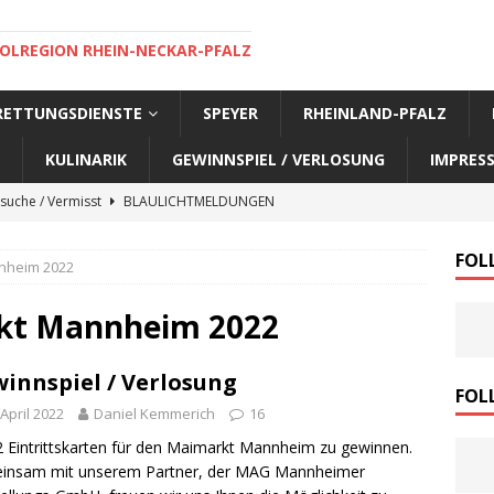
OLREGION RHEIN-NECKAR-PFALZ
 RETTUNGSDIENSTE
SPEYER
RHEINLAND-PFALZ
KULINARIK
GEWINNSPIEL / VERLOSUNG
IMPRES
suche / Vermisst
BLAULICHTMELDUNGEN
suche / Vermisst
BLAULICHTMELDUNGEN
FOL
nheim 2022
suche / Vermisst
BLAULICHTMELDUNGEN
suche / Vermisst
SPEYER AKTUELL
kt Mannheim 2022
suche / Vermisst
BLAULICHTMELDUNGEN
innspiel / Verlosung
nensuche / Vermisst
BLAULICHTMELDUNGEN
FOL
 April 2022
Daniel Kemmerich
16
nensuche / Vermisst
BLAULICHTMELDUNGEN
2 Eintrittskarten für den Maimarkt Mannheim zu gewinnen.
e Warnmeldung der Polizei
BLAULICHTMELDUNGEN
insam mit unserem Partner, der MAG Mannheimer