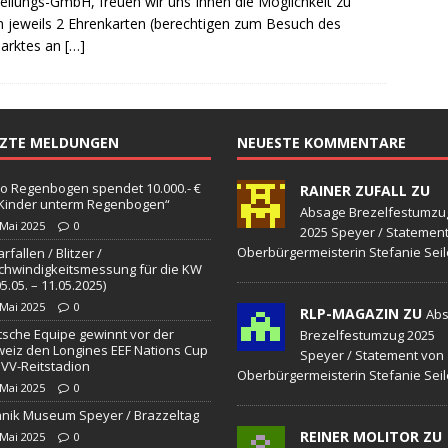
ellungs-GmbH, freuen wir uns Ihnen die Möglichkeit zu
sonensuche / Öffentlichkeitsfahndung
BLAULICHTMELDUNGEN
 jeweils 2 Ehrenkarten (berechtigen zum Besuch des
sonensuche / Vermisste Person
BLAULICHTMELDUNGEN
arktes an
[…]
ldung Polizei
BLAULICHTMELDUNGEN
tlichkeitsfahndung
BLAULICHTMELDUNGEN
TZTE MELDUNGEN
NEUESTE KOMMENTARE
elt – Militärischer Übungsplatz Dudenhofen / Speyer
UMWELT
o Regenbogen spendet 10.000.- €
RAINER ZUFALL ZU
„Kinder unterm Regenbogen“
bogen spendet 10.000.- € an „Kinder unterm Regenbogen“
Absage Brezelfestumzu
 Mai 2025
0
2025 Speyer / Statemen
Oberbürgermeisterin Stefanie Seil
rfallen / Blitzer /
hwindigkeitsmessung für die KW
/ Blitzer / Geschwindigkeitsmessung für die KW 19 (05.05. –
05.05. – 11.05.2025)
 Mai 2025
0
RLP-MAGAZIN ZU
GKEITSKONTROLLE
Ab
sche Equipe gewinnt vor der
Brezelfestumzug 2025
uipe gewinnt vor der Schweiz den Longines EEF Nations Cup im
eiz den Longines EEF Nations Cup
Speyer / Statement von
VV-Reitstadion
Oberbürgermeisterin Stefanie Seil
-WÜRTTEMBERG
 Mai 2025
0
nik Museum Speyer / Brazzeltag
eum Speyer / Brazzeltag
SPEYER
REINER MOLITOR ZU
 Mai 2025
0