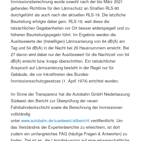
Immissionsberechnung wurde sowohl nach der bis März 2021
geltenden Richtlinie für den Lärmschutz an Straßen RLS-90
durchgeführt als auch nach der aktuellen RLS-19. Die letztliche
Beurteilung erfolgte dabei gem. RLS-19, weil diese die
tatsächlichen Gegebenheiten vor Ort besser widerspiegelt und zu
höheren Beurteilungspegeln führt. Im Ergebnis werden die
Auslösewerte der (freiwilligen) Lärmsanierung von 64 dB(A) am
Tag und 54 dB(A) in der Nacht bei 29 Hausnummern erreicht. Bei
27 davon wird dabei nur der Auslösewert für die Nachtzeit von 54
dB(A) erreicht bzw. knapp überschritten. Ein tatsächlicher
Anspruch auf Lärmsanierung besteht in der Regel nur für
Gebäude, die vor Inkrafttreten des Bundes-
Immissionsschutzgesetzes (1. April 1974) errichtet wurden.
Im Sinne der Transparenz hat die Autobahn GmbH Niederlassung
Südwest den Bericht zur Überprüfung der neuen
Fahrbahndeckschicht sowie die Berechnung der Immissionen
vollständig
unter
www.autobahn.de/suedwest/a5bericht
veröffentlicht. Um
das Verständnis der Expertenberichte zu erleichtern, ist dort
zudem ein umfangreiches FAQ (häufige Fragen & Antworten) zu
finden. Ziel ist es, die Lärmdiskussion auf eine wissenschaftliche