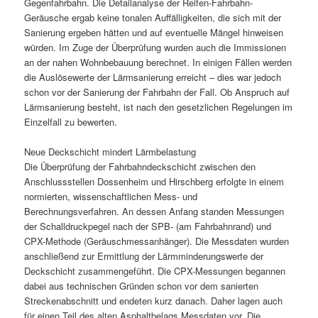
Gegenfahrbahn. Die Detailanalyse der Reifen-Fahrbahn-
Geräusche ergab keine tonalen Auffälligkeiten, die sich mit der
Sanierung ergeben hätten und auf eventuelle Mängel hinweisen
würden. Im Zuge der Überprüfung wurden auch die Immissionen
an der nahen Wohnbebauung berechnet. In einigen Fällen werden
die Auslösewerte der Lärmsanierung erreicht – dies war jedoch
schon vor der Sanierung der Fahrbahn der Fall. Ob Anspruch auf
Lärmsanierung besteht, ist nach den gesetzlichen Regelungen im
Einzelfall zu bewerten.
Neue Deckschicht mindert Lärmbelastung
Die Überprüfung der Fahrbahndeckschicht zwischen den
Anschlussstellen Dossenheim und Hirschberg erfolgte in einem
normierten, wissenschaftlichen Mess- und
Berechnungsverfahren. An dessen Anfang standen Messungen
der Schalldruckpegel nach der SPB- (am Fahrbahnrand) und
CPX-Methode (Geräuschmessanhänger). Die Messdaten wurden
anschließend zur Ermittlung der Lärmminde­rungswerte der
Deckschicht zusammengeführt. Die CPX-Messungen begannen
dabei aus technischen Gründen schon vor dem sanierten
Streckenabschnitt und endeten kurz danach. Daher lagen auch
für einen Teil des alten Asphaltbelags Messdaten vor. Die