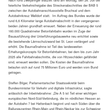
Nach rund zweijähriger Bauzeit fand am Montag, den 26. Juli die
feierliche Verkehrsfreigabe des Streckenabschnittes der BAB 5
zwischen der Autobahnanschlussstelle Bruchsal und dem
Autobahnkreuz Walldorf statt. Im Auftrag des Bundes wurde der
rund 6,6 Kilometer lange Autobahnabschnitt in den vergangenen
beiden Jahren grundhaft erneuert. Neben der Erneuerung der rund
160.000 Quadratmeter Betonfahrbahn wurden im Zuge der
Bauausführung drei Unterführungsbauwerke neu errichtet sowie
die bestehende Lärmschutzwand bei St. Leon verlängert und
erhöht. Die Baumaßnahme ist Teil des landesweiten
Erhaltungskonzepts für Betonfahrbahnen, bei dem bis zum Jahr
2025 alle Fahrbahnabschnitte, die von Hitzeschäden gefährdet
sind, erneuert werden sollen. Die Kosten der Baumaßnahme
belaufen sich auf rund 75 Millionen Euro und werden vom Bund
getragen.
Steffen Bilger, Parlamentarischer Staatssekretär beim
Bundesminister für Verkehr und digitale Infrastruktur, sagte
anlässlich der Inbetriebnahme: „Die A 5 ist Teil einer wichtigen
europäischen Nord-Süd-Verbindung, die im nördlichen Hessen an
der Autobahn 7 bei Hattenbach beginnt und nach Süden über die
Ballungszentren Rhein-Main und Rhein-Neckar bis zur Schweizer