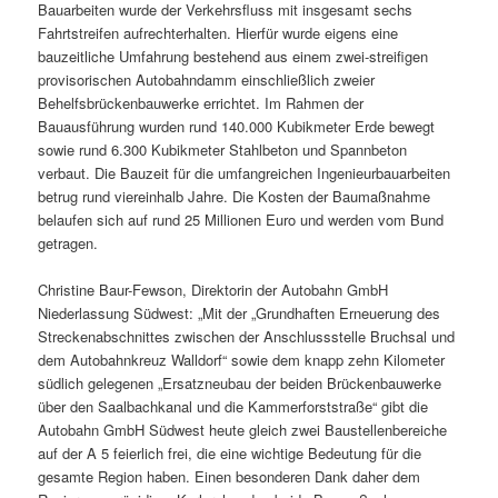
Bauarbeiten wurde der Verkehrsfluss mit insgesamt sechs
Fahrtstreifen aufrechterhalten. Hierfür wurde eigens eine
bauzeitliche Umfahrung bestehend aus einem zwei-streifigen
provisorischen Autobahndamm einschließlich zweier
Behelfsbrückenbauwerke errichtet. Im Rahmen der
Bauausführung wurden rund 140.000 Kubikmeter Erde bewegt
sowie rund 6.300 Kubikmeter Stahlbeton und Spannbeton
verbaut. Die Bauzeit für die umfangreichen Ingenieurbauarbeiten
betrug rund viereinhalb Jahre. Die Kosten der Baumaßnahme
belaufen sich auf rund 25 Millionen Euro und werden vom Bund
getragen.
Christine Baur-Fewson, Direktorin der Autobahn GmbH
Niederlassung Südwest: „Mit der „Grundhaften Erneuerung des
Streckenabschnittes zwischen der Anschlussstelle Bruchsal und
dem Autobahnkreuz Walldorf“ sowie dem knapp zehn Kilometer
südlich gelegenen „Ersatzneubau der beiden Brückenbauwerke
über den Saalbachkanal und die Kammerforststraße“ gibt die
Autobahn GmbH Südwest heute gleich zwei Baustellenbereiche
auf der A 5 feierlich frei, die eine wichtige Bedeutung für die
gesamte Region haben. Einen besonderen Dank daher dem