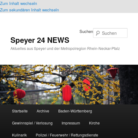
Zum Inhalt wechseln
Zum sekundären Inhalt wechseln
Suchen
Speyer 24 NEWS
Aktuelles aus Speyer und der Metropolregion Rhein-Neckar-Pfalz
Hauptmenü
Startseite
Archive
Baden-Württemberg
Gewinnspiel / Verlosung
Impressum
Kirche
Kulinarik
Polizei / Feuerwehr / Rettungsdienste