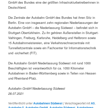
GmbH des Bundes eine der größten Infrastrukturbetreiberinnen in
Deutschland.
Die Zentrale der Autobahn GmbH des Bundes hat ihren Sitz in
Berlin. Eine von insgesamt zehn regionalen Niederlassungen der
Autobahn GmbH – die Niederlassung Südwest – befindet sich in
Stuttgart-Obertürkheim. Zu ihr gehören Außenstellen in Stuttgart-
Vaihingen, Freiburg, Karlsruhe, Heidelberg und Heilbronn sowie
15 Autobahnmeistereien, eine Verkehrsrechnerzentrale mit
Tunnelleitzentrale sowie ein Fachcenter für Informationstechnik
und -sicherheit (FIT).
Die Autobahn GmbH Niederlassung Südwest mit rund 1000
Beschäftigten ist verantwortlich für ca. 1050 Kilometer
Autobahnen in Baden-Württemberg sowie in Teilen von Hessen
und Rheinland-Pfalz.
Autobahn GmbH Niederlassung Südwest
28.07.2021
Veröffentlicht unter
Autobahnen Südwest
|
Verschlagwortet mit
A5
,
Autobahn 5
,
Autobahn GmbH
,
Autobahn Südwest
,
Autobahnen