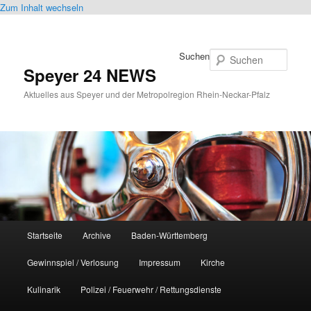
Zum Inhalt wechseln
Suchen
Speyer 24 NEWS
Aktuelles aus Speyer und der Metropolregion Rhein-Neckar-Pfalz
Hauptmenü
Startseite
Archive
Baden-Württemberg
Gewinnspiel / Verlosung
Impressum
Kirche
Kulinarik
Polizei / Feuerwehr / Rettungsdienste