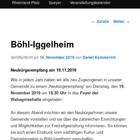
Rheinland-Pfalz
Speyer
Veranstaltungskalender
Beitrags-
←
Zurück
Weiter
→
Navigation
Böhl-Iggelheim
Veröffentlicht am
18. November 2019
von
Daniel Kemmerich
Neubürgerempfang am 19.11.2019
Wie in jedem Jahr haben wir alle neu Zugezogenen in unserer
Gemeinde zu einem „Neubürgerempfang“ am Dienstag, den
19.
November 2019
um
18.30 Uhr
in das
Foyer der
Wahagnieshalle
eingeladen.
An diesem Abend möchten wir den NeubürgerInnen unsere
Gemeinde vorstellen und sie über die zahlreichen Einrichtungen
und Möglichkeiten zur Freizeitgestaltung informieren. So können
sie sich einen Eindruck vom vielfältigen Kultur- und
Freizeitangebot in Böhl-Iggelheim verschaffen.