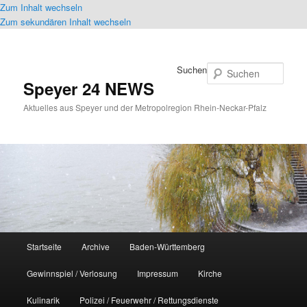
Zum Inhalt wechseln
Zum sekundären Inhalt wechseln
Suchen
Speyer 24 NEWS
Aktuelles aus Speyer und der Metropolregion Rhein-Neckar-Pfalz
Hauptmenü
Startseite
Archive
Baden-Württemberg
Gewinnspiel / Verlosung
Impressum
Kirche
Kulinarik
Polizei / Feuerwehr / Rettungsdienste