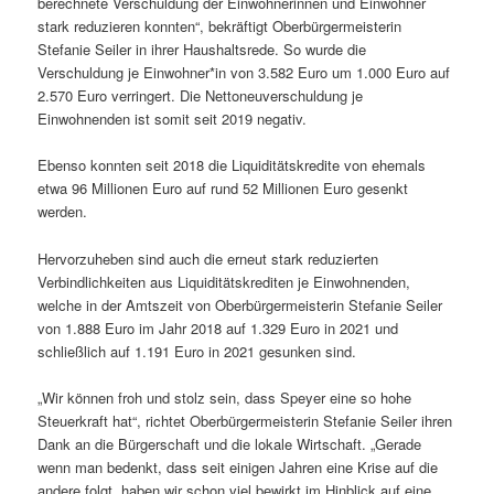
berechnete Verschuldung der Einwohnerinnen und Einwohner
stark reduzieren konnten“, bekräftigt Oberbürgermeisterin
Stefanie Seiler in ihrer Haushaltsrede. So wurde die
Verschuldung je Einwohner*in von 3.582 Euro um 1.000 Euro auf
2.570 Euro verringert. Die Nettoneuverschuldung je
Einwohnenden ist somit seit 2019 negativ.
Ebenso konnten seit 2018 die Liquiditätskredite von ehemals
etwa 96 Millionen Euro auf rund 52 Millionen Euro gesenkt
werden.
Hervorzuheben sind auch die erneut stark reduzierten
Verbindlichkeiten aus Liquiditätskrediten je Einwohnenden,
welche in der Amtszeit von Oberbürgermeisterin Stefanie Seiler
von 1.888 Euro im Jahr 2018 auf 1.329 Euro in 2021 und
schließlich auf 1.191 Euro in 2021 gesunken sind.
„Wir können froh und stolz sein, dass Speyer eine so hohe
Steuerkraft hat“, richtet Oberbürgermeisterin Stefanie Seiler ihren
Dank an die Bürgerschaft und die lokale Wirtschaft. „Gerade
wenn man bedenkt, dass seit einigen Jahren eine Krise auf die
andere folgt, haben wir schon viel bewirkt im Hinblick auf eine