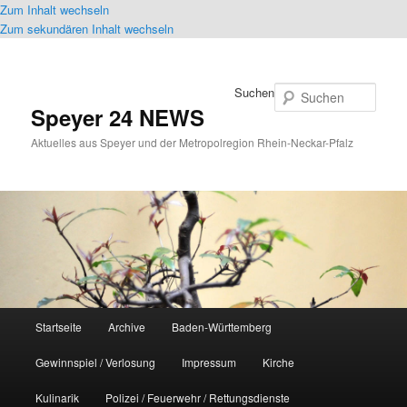
Zum Inhalt wechseln
Zum sekundären Inhalt wechseln
Suchen
Speyer 24 NEWS
Aktuelles aus Speyer und der Metropolregion Rhein-Neckar-Pfalz
Hauptmenü
Startseite
Archive
Baden-Württemberg
Gewinnspiel / Verlosung
Impressum
Kirche
Kulinarik
Polizei / Feuerwehr / Rettungsdienste