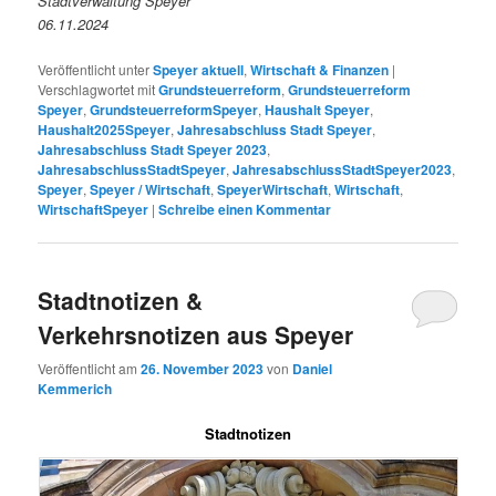
Stadtverwaltung Speyer
06.11.2024
Veröffentlicht unter
Speyer aktuell
,
Wirtschaft & Finanzen
|
Verschlagwortet mit
Grundsteuerreform
,
Grundsteuerreform
Speyer
,
GrundsteuerreformSpeyer
,
Haushalt Speyer
,
Haushalt2025Speyer
,
Jahresabschluss Stadt Speyer
,
Jahresabschluss Stadt Speyer 2023
,
JahresabschlussStadtSpeyer
,
JahresabschlussStadtSpeyer2023
,
Speyer
,
Speyer / Wirtschaft
,
SpeyerWirtschaft
,
Wirtschaft
,
WirtschaftSpeyer
|
Schreibe einen Kommentar
Stadtnotizen &
Verkehrsnotizen aus Speyer
Veröffentlicht am
26. November 2023
von
Daniel
Kemmerich
Stadtnotizen