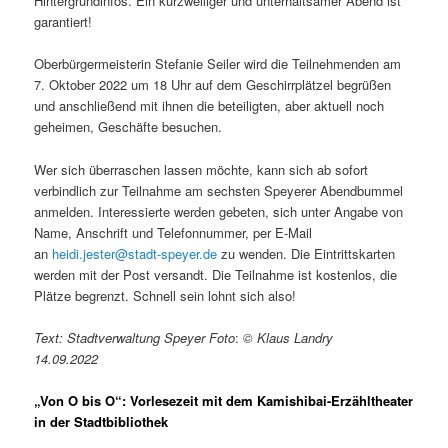
Hintergrundinfos. Ein kurzweiliger und unterhaltsamer Abend ist
garantiert!
Oberbürgermeisterin Stefanie Seiler wird die Teilnehmenden am
7. Oktober 2022 um 18 Uhr auf dem Geschirrplätzel begrüßen
und anschließend mit ihnen die beteiligten, aber aktuell noch
geheimen, Geschäfte besuchen.
Wer sich überraschen lassen möchte, kann sich ab sofort
verbindlich zur Teilnahme am sechsten Speyerer Abendbummel
anmelden. Interessierte werden gebeten, sich unter Angabe von
Name, Anschrift und Telefonnummer, per E-Mail
an
heidi.jester@stadt-speyer.de
zu wenden. Die Eintrittskarten
werden mit der Post versandt. Die Teilnahme ist kostenlos, die
Plätze begrenzt. Schnell sein lohnt sich also!
Text: Stadtverwaltung Speyer Foto
:
© Klaus Landry
14.09.2022
„Von O bis O“: Vorlesezeit mit dem Kamishibai-Erzähltheater
in der Stadtbibliothek