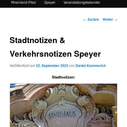
Rheinland-Pfalz
Speyer
Veranstaltungskalender
Beitrags-
←
Zurück
Weiter
→
Navigation
Stadtnotizen &
Verkehrsnotizen Speyer
Veröffentlicht am
22. September 2022
von
Daniel Kemmerich
Stadtnotizen: