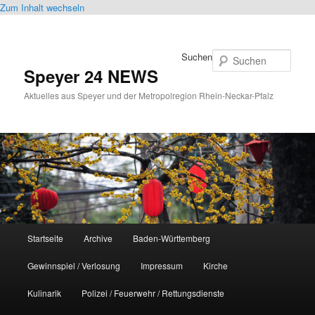
Zum Inhalt wechseln
Suchen
Speyer 24 NEWS
Aktuelles aus Speyer und der Metropolregion Rhein-Neckar-Pfalz
Hauptmenü
Startseite
Archive
Baden-Württemberg
Gewinnspiel / Verlosung
Impressum
Kirche
Kulinarik
Polizei / Feuerwehr / Rettungsdienste