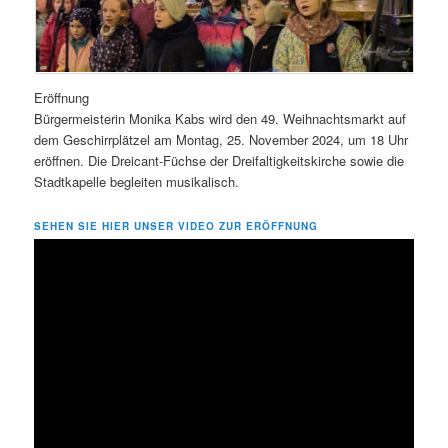
Eröffnung
Bürgermeisterin Monika Kabs wird den 49. Weihnachtsmarkt auf
dem Geschirrplätzel am Montag, 25. November 2024, um 18 Uhr
eröffnen. Die Dreicant-Füchse der Dreifaltigkeitskirche sowie die
Stadtkapelle begleiten musikalisch.
SEHEN SIE HIER UNSER VIDEO ZUR ERÖFFNUNG