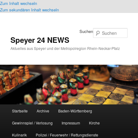
Zum Inhalt wechseln
Zum sekundären Inhalt wechseln
Suchen
Speyer 24 NEWS
Aktuelles aus Speyer und der Metropolregion Rhein-Neckar-Pfalz
Hauptmenü
Startseite
Archive
Baden-Württemberg
Gewinnspiel / Verlosung
Impressum
Kirche
Kulinarik
Polizei / Feuerwehr / Rettungsdienste