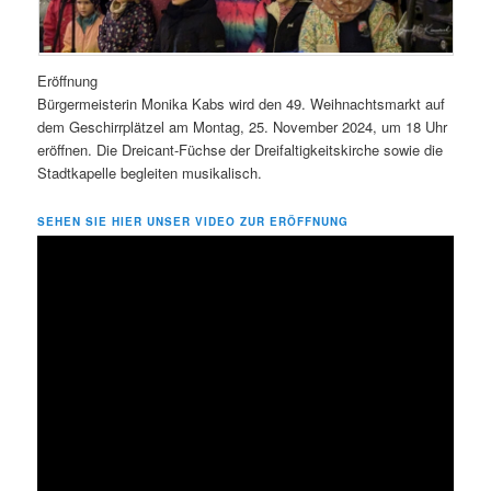
Eröffnung
Bürgermeisterin Monika Kabs wird den 49. Weihnachtsmarkt auf
dem Geschirrplätzel am Montag, 25. November 2024, um 18 Uhr
eröffnen. Die Dreicant-Füchse der Dreifaltigkeitskirche sowie die
Stadtkapelle begleiten musikalisch.
SEHEN SIE HIER UNSER VIDEO ZUR ERÖFFNUNG