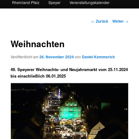
Rheinland-Pfalz
Speyer
Veranstaltungskalender
Beitrags-
←
Zurück
Weiter
→
Navigation
Weihnachten
Veröffentlicht am
26. November 2024
von
Daniel Kemmerich
49. Speyerer Weihnachts- und Neujahrsmarkt vom 25.11.2024
bis einschließlich 06.01.2025