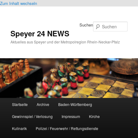
Zum Inhalt wechseln
Suchen
Speyer 24 NEWS
Aktuelles aus Speyer und der Metropolregion Rhein-Neckar-Pfalz
Hauptmenü
Startseite
Archive
Baden-Württemberg
Gewinnspiel / Verlosung
Impressum
Kirche
Kulinarik
Polizei / Feuerwehr / Rettungsdienste