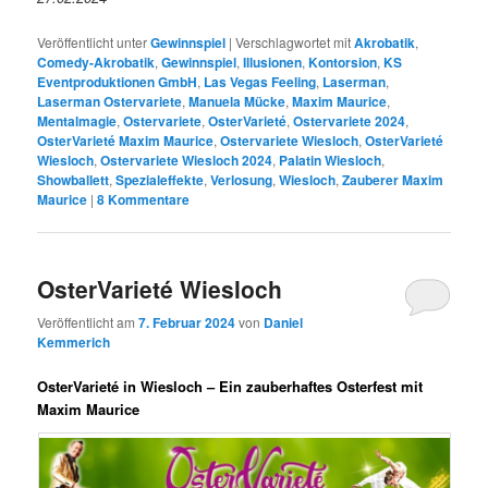
Veröffentlicht unter
Gewinnspiel
|
Verschlagwortet mit
Akrobatik
,
Comedy-Akrobatik
,
Gewinnspiel
,
Illusionen
,
Kontorsion
,
KS
Eventproduktionen GmbH
,
Las Vegas Feeling
,
Laserman
,
Laserman Ostervariete
,
Manuela Mücke
,
Maxim Maurice
,
Mentalmagie
,
Ostervariete
,
OsterVarieté
,
Ostervariete 2024
,
OsterVarieté Maxim Maurice
,
Ostervariete Wiesloch
,
OsterVarieté
Wiesloch
,
Ostervariete Wiesloch 2024
,
Palatin Wiesloch
,
Showballett
,
Spezialeffekte
,
Verlosung
,
Wiesloch
,
Zauberer Maxim
Maurice
|
8
Kommentare
OsterVarieté Wiesloch
Veröffentlicht am
7. Februar 2024
von
Daniel
Kemmerich
OsterVarieté in Wiesloch – Ein zauberhaftes Osterfest mit
Maxim Maurice