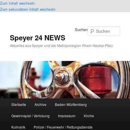
Zum Inhalt wechseln
Zum sekundären Inhalt wechseln
Suchen
Speyer 24 NEWS
Aktuelles aus Speyer und der Metropolregion Rhein-Neckar-Pfalz
Hauptmenü
Startseite
Archive
Baden-Württemberg
Gewinnspiel / Verlosung
Impressum
Kirche
Kulinarik
Polizei / Feuerwehr / Rettungsdienste