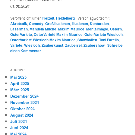
01.02.2024
Veröffentlicht unter
Freizeit
,
Heidelberg
|
Verschlagwortet mit
Akrobatik
,
Comedy
,
Großillusionen
,
Illusionen
,
Kontorsion
,
Laserman
,
Manuela Mücke
,
Maxim Maurice
,
Mentalmagie
,
Ostern
,
OsterVarieté
,
OsterVarieté Maxim Maurice
,
OsterVarieté Wiesloch
,
OsterVarieté Wiesloch Maxim Maurice
,
Showballett
,
Toni Farello
,
Variete
,
Wiesloch
,
Zauberkunst
,
Zauberrei
,
Zaubershow
|
Schreibe
einen Kommentar
ARCHIVE
Mai 2025
April 2025
März 2025
Dezember 2024
November 2024
Oktober 2024
August 2024
Juli 2024
Juni 2024
Mai 2024