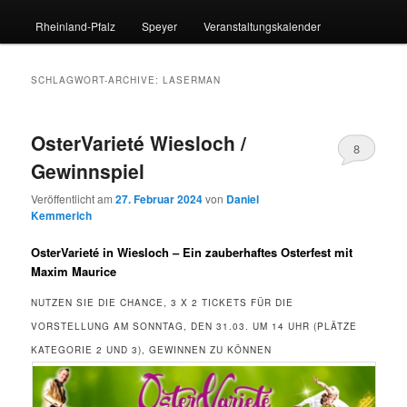
Rheinland-Pfalz
Speyer
Veranstaltungskalender
SCHLAGWORT-ARCHIVE:
LASERMAN
OsterVarieté Wiesloch /
8
Gewinnspiel
Veröffentlicht am
27. Februar 2024
von
Daniel
Kemmerich
OsterVarieté in Wiesloch – Ein zauberhaftes Osterfest mit
Maxim Maurice
NUTZEN SIE DIE CHANCE, 3 X 2 TICKETS FÜR DIE
VORSTELLUNG AM SONNTAG, DEN 31.03. UM 14 UHR (PLÄTZE
KATEGORIE 2 UND 3), GEWINNEN ZU KÖNNEN