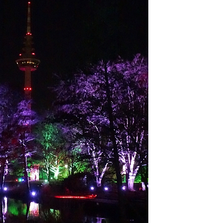
ng / Speyer
SPEYER
/ Konsumcannabisgesetz (KCanG)
BLAULICHTMELDUNGEN