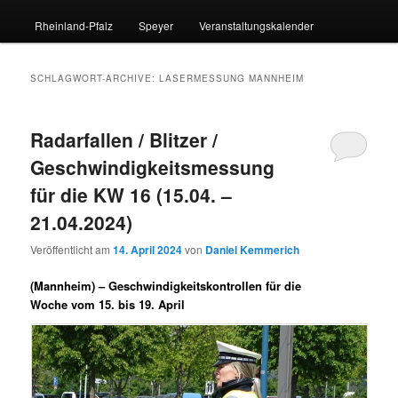
Rheinland-Pfalz
Speyer
Veranstaltungskalender
SCHLAGWORT-ARCHIVE:
LASERMESSUNG MANNHEIM
Radarfallen / Blitzer /
Geschwindigkeitsmessung
für die KW 16 (15.04. –
21.04.2024)
Veröffentlicht am
14. April 2024
von
Daniel Kemmerich
(Mannheim) –
Geschwindigkeitskontrollen für die
Woche vom 15. bis 19. April