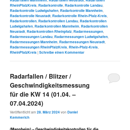
RheinPfalzKreis
,
Radarkontrolle
,
Radarkontrolle Landau
,
Radarkontrolle Ludwigshafen
,
Radarkontrolle Mannheim
,
Radarkontrolle Neustadt
,
Radarkontrolle Rhein-Pfalz-Kreis
,
Radarkontrollen
,
Radarkontrollen Landau
,
Radarkontrollen
Ludwigshafen
,
Radarkontrollen Mannheim
,
Radarkontrollen
Neustadt
,
Radarkontrollen Rheinpfalz
,
Radarmessungen
,
Radarmessungen Landau
,
Radarmessungen Ludwigshafen
,
Radarmessungen Mannheim
,
Radarmessungen Neustadt
,
Radarmessungen RheinPfalzKreis
,
Rhein-Pfalz-Kreis
,
RheinPfalzKreis
|
Schreibe einen Kommentar
Radarfallen / Blitzer /
Geschwindigkeitsmessung
für die KW 14 (01.04. –
07.04.2024)
Veröffentlicht am
28. März 2024
von
Daniel
Kemmerich
(Mannheim) –
Geschwindigkeitskontrollen für die