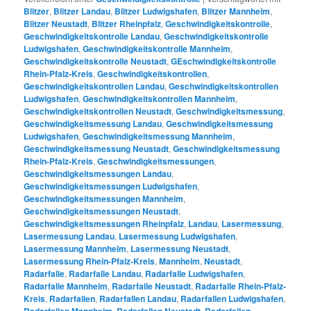
Blitzer
,
Blitzer Landau
,
Blitzer Ludwigshafen
,
Blitzer Mannheim
,
Blitzer Neustadt
,
Blitzer Rheinpfalz
,
Geschwindigkeitskontrolle
,
Geschwindigkeitskontrolle Landau
,
Geschwindigkeitskontrolle
Ludwigshafen
,
Geschwindigkeitskontrolle Mannheim
,
Geschwindigkeitskontrolle Neustadt
,
GEschwindigkeitskontrolle
Rhein-Pfalz-Kreis
,
Geschwindigkeitskontrollen
,
Geschwindigkeitskontrollen Landau
,
Geschwindigkeitskontrollen
Ludwigshafen
,
Geschwindigkeitskontrollen Mannheim
,
Geschwindigkeitskontrollen Neustadt
,
Geschwindigkeitsmessung
,
Geschwindigkeitsmessung Landau
,
Geschwindigkeitsmessung
Ludwigshafen
,
Geschwindigkeitsmessung Mannheim
,
Geschwindigkeitsmessung Neustadt
,
Geschwindigkeitsmessung
Rhein-Pfalz-Kreis
,
Geschwindigkeitsmessungen
,
Geschwindigkeitsmessungen Landau
,
Geschwindigkeitsmessungen Ludwigshafen
,
Geschwindigkeitsmessungen Mannheim
,
Geschwindigkeitsmessungen Neustadt
,
Geschwindigkeitsmessungen Rheinpfalz
,
Landau
,
Lasermessung
,
Lasermessung Landau
,
Lasermessung Ludwigshafen
,
Lasermessung Mannheim
,
Lasermessung Neustadt
,
Lasermessung Rhein-Pfalz-Kreis
,
Mannheim
,
Neustadt
,
Radarfalle
,
Radarfalle Landau
,
Radarfalle Ludwigshafen
,
Radarfalle Mannheim
,
Radarfalle Neustadt
,
Radarfalle Rhein-Pfalz-
Kreis
,
Radarfallen
,
Radarfallen Landau
,
Radarfallen Ludwigshafen
,
Radarfallen Mannheim
,
Radarfallen Neustadt
,
Radarfallen