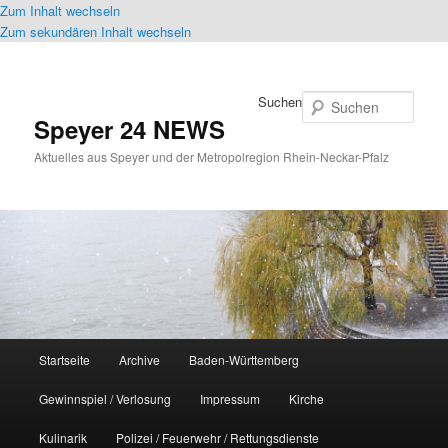
Zum Inhalt wechseln
Zum sekundären Inhalt wechseln
Suchen
Speyer 24 NEWS
Aktuelles aus Speyer und der Metropolregion Rhein-Neckar-Pfalz
Hauptmenü
Startseite
Archive
Baden-Württemberg
Gewinnspiel / Verlosung
Impressum
Kirche
Kulinarik
Polizei / Feuerwehr / Rettungsdienste