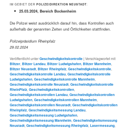
IM GEBIET DER
POLIZEIDIREKTION NEUSTADT
:
25.03.2024, Bereich Bockenheim
Die Polizei weist ausdrücklich darauf hin, dass Kontrollen auch
außerhalb der genannten Zeiten und Örtlichkeiten stattfinden.
Polizeipräsidium Rheinpfalz
29.02.2024
Veröffentlicht unter
Geschwindigkeitskontrolle
|
Verschlagwortet mit
Blitzer
,
Blitzer Landau
,
Blitzer Ludwigshafen
,
Blitzer Mannheim
,
Blitzer Neustadt
,
Blitzer Rheinpfalz
,
Geschwindigkeitskontrolle
,
Geschwindigkeitskontrolle Landau
,
Geschwindigkeitskontrolle
Ludwigshafen
,
Geschwindigkeitskontrolle Mannheim
,
Geschwindigkeitskontrolle Neustadt
,
Geschwindigkeitskontrolle
RheinPfalz
,
Geschwindigkeitskontrollen
,
Geschwindigkeitskontrollen Landau
,
Geschwindigkeitskontrollen
Ludwigshafen
,
Geschwindigkeitskontrollen Mannheim
,
Geschwindigkeitskontrollen Neustadt
,
Geschwindigkeitskontrollen
Rheinpfalz
,
Geschwindigkeitsmessung Landau
,
Geschwindigkeitsmessung Ludwigshafen
,
Geschwindigkeitsmessung Mannheim
,
Geschwindigkeitsmessung
Neustadt
,
Geschwindigkeitsmessung Rheinpfalz
,
Lasermessung
,