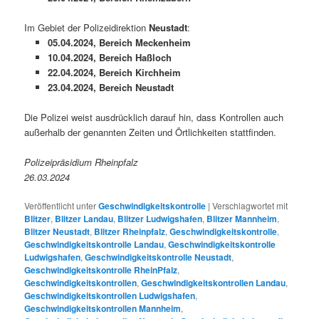
Im Gebiet der Polizeidirektion
Neustadt
:
05.04.2024, Bereich Meckenheim
10.04.2024, Bereich Haßloch
22.04.2024, Bereich Kirchheim
23.04.2024, Bereich Neustadt
Die Polizei weist ausdrücklich darauf hin, dass Kontrollen auch
außerhalb der genannten Zeiten und Örtlichkeiten stattfinden.
Polizeipräsidium Rheinpfalz
26.03.2024
Veröffentlicht unter
Geschwindigkeitskontrolle
|
Verschlagwortet mit
Blitzer
,
Blitzer Landau
,
Blitzer Ludwigshafen
,
Blitzer Mannheim
,
Blitzer Neustadt
,
Blitzer Rheinpfalz
,
Geschwindigkeitskontrolle
,
Geschwindigkeitskontrolle Landau
,
Geschwindigkeitskontrolle
Ludwigshafen
,
Geschwindigkeitskontrolle Neustadt
,
Geschwindigkeitskontrolle RheinPfalz
,
Geschwindigkeitskontrollen
,
Geschwindigkeitskontrollen Landau
,
Geschwindigkeitskontrollen Ludwigshafen
,
Geschwindigkeitskontrollen Mannheim
,