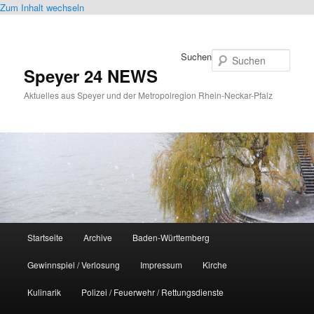
Zum Inhalt wechseln
Suchen
Speyer 24 NEWS
Aktuelles aus Speyer und der Metropolregion Rhein-Neckar-Pfalz
Hauptmenü
Startseite
Archive
Baden-Württemberg
Gewinnspiel / Verlosung
Impressum
Kirche
Kulinarik
Polizei / Feuerwehr / Rettungsdienste