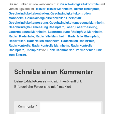
Dieser Eintrag wurde veröffentlicht in
Geschwindigkeitskontrolle
und
verschlagwortet mit
Blitzer
,
Blitzer Mannheim
,
Blitzer Rheinpfalz
,
Geschwindigkeitskontrollen
,
Geschwindigkeitskontrollen
Mannheim
,
Geschwindigkeitskontrollen Rheinpfalz
,
Geschwindigkeitsmessung
,
Geschwindigkeitsmessung Mannheim
,
Geschwindigkeitsmessung Rheinpfalz
,
Laser
,
Lasermessung
,
Lasermessung Mannheim
,
Lasermessung Rheinpfalz
,
Mannheim
,
Radar
,
Radarfalle
,
Radarfalle Mannheim
,
Radarfalle Rheinpfalz
,
Radarfallen
,
Radarfallen Mannheim
,
Radarfallen RheinPfalz
,
Radarkontrolle
,
Radarkontrolle Mannheim
,
Radarkontrolle
Rheinpfalz
,
Rheinpfalz
von
Daniel Kemmerich
.
Permanenter Link
zum Eintrag
.
Schreibe einen Kommentar
Deine E-Mail-Adresse wird nicht veröffentlicht.
Erforderliche Felder sind mit
*
markiert
Kommentar
*