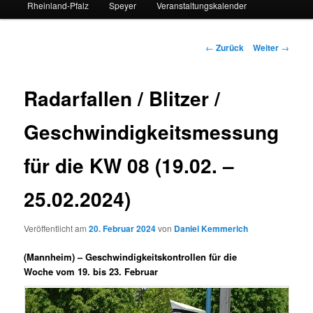
Rheinland-Pfalz
Speyer
Veranstaltungskalender
Beitrags-
←
Zurück
Weiter
→
Navigation
Radarfallen / Blitzer /
Geschwindigkeitsmessung
für die KW 08 (19.02. –
25.02.2024)
Veröffentlicht am
20. Februar 2024
von
Daniel Kemmerich
(Mannheim) –
Geschwindigkeitskontrollen für die
Woche vom 19. bis 23. Februar