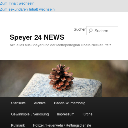
Zum Inhalt wechseln
Zum sekundären Inhalt wechseln
Suchen
Speyer 24 NEWS
Aktuelles aus Speyer und der Metropolregion Rhein-Neckar-Pfalz
Hauptmenü
Startseite
Archive
Baden-Württemberg
Gewinnspiel / Verlosung
Impressum
Kirche
Kulinarik
Polizei / Feuerwehr / Rettungsdienste