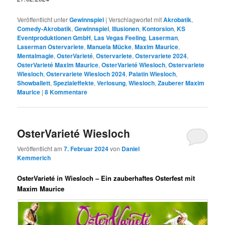
Veröffentlicht unter
Gewinnspiel
|
Verschlagwortet mit
Akrobatik
,
Comedy-Akrobatik
,
Gewinnspiel
,
Illusionen
,
Kontorsion
,
KS
Eventproduktionen GmbH
,
Las Vegas Feeling
,
Laserman
,
Laserman Ostervariete
,
Manuela Mücke
,
Maxim Maurice
,
Mentalmagie
,
OsterVarieté
,
Ostervariete
,
Ostervariete 2024
,
OsterVarieté Maxim Maurice
,
OsterVarieté Wiesloch
,
Ostervariete
Wiesloch
,
Ostervariete Wiesloch 2024
,
Palatin Wiesloch
,
Showballett
,
Spezialeffekte
,
Verlosung
,
Wiesloch
,
Zauberer Maxim
Maurice
|
8
Kommentare
OsterVarieté Wiesloch
Veröffentlicht am
7. Februar 2024
von
Daniel
Kemmerich
OsterVarieté in Wiesloch – Ein zauberhaftes Osterfest mit
Maxim Maurice