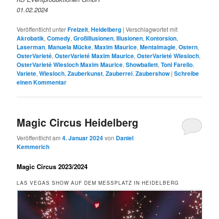
01.02.2024
Veröffentlicht unter
Freizeit
,
Heidelberg
|
Verschlagwortet mit
Akrobatik
,
Comedy
,
Großillusionen
,
Illusionen
,
Kontorsion
,
Laserman
,
Manuela Mücke
,
Maxim Maurice
,
Mentalmagie
,
Ostern
,
OsterVarieté
,
OsterVarieté Maxim Maurice
,
OsterVarieté Wiesloch
,
OsterVarieté Wiesloch Maxim Maurice
,
Showballett
,
Toni Farello
,
Variete
,
Wiesloch
,
Zauberkunst
,
Zauberrei
,
Zaubershow
|
Schreibe
einen Kommentar
Magic Circus Heidelberg
Veröffentlicht am
4. Januar 2024
von
Daniel
Kemmerich
Magic Circus 2023/2024
LAS VEGAS SHOW AUF DEM MESSPLATZ IN HEIDELBERG