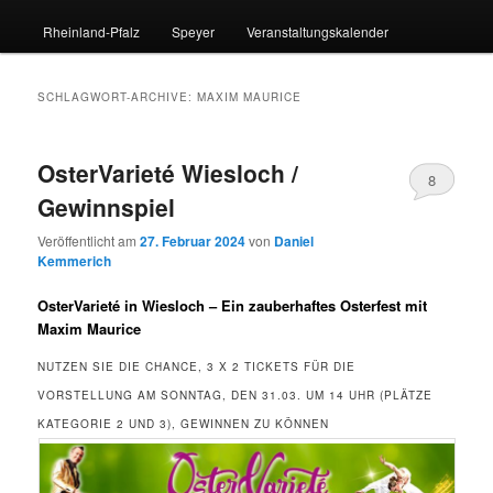
Rheinland-Pfalz
Speyer
Veranstaltungskalender
SCHLAGWORT-ARCHIVE:
MAXIM MAURICE
OsterVarieté Wiesloch /
8
Gewinnspiel
Veröffentlicht am
27. Februar 2024
von
Daniel
Kemmerich
OsterVarieté in Wiesloch – Ein zauberhaftes Osterfest mit
Maxim Maurice
NUTZEN SIE DIE CHANCE, 3 X 2 TICKETS FÜR DIE
VORSTELLUNG AM SONNTAG, DEN 31.03. UM 14 UHR (PLÄTZE
KATEGORIE 2 UND 3), GEWINNEN ZU KÖNNEN