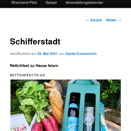
Rheinland-Pfalz
Speyer
Veranstaltungskalender
Beitrags-
←
Zurück
Weiter
→
Navigation
Schifferstadt
Veröffentlicht am
29. Mai 2021
von
Daniel Kemmerich
Rettichfest zu Hause feiern
RETTICHFEST-TO-GO