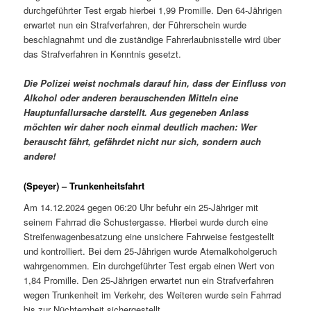
durchgeführter Test ergab hierbei 1,99 Promille. Den 64-Jährigen
erwartet nun ein Strafverfahren, der Führerschein wurde
beschlagnahmt und die zuständige Fahrerlaubnisstelle wird über
das Strafverfahren in Kenntnis gesetzt.
Die Polizei weist nochmals darauf hin, dass der Einfluss von
Alkohol oder anderen berauschenden Mitteln eine
Hauptunfallursache darstellt. Aus gegeneben Anlass
möchten wir daher noch einmal deutlich machen: Wer
berauscht fährt, gefährdet nicht nur sich, sondern auch
andere!
(Speyer) – Trunkenheitsfahrt
Am 14.12.2024 gegen 06:20 Uhr befuhr ein 25-Jähriger mit
seinem Fahrrad die Schustergasse. Hierbei wurde durch eine
Streifenwagenbesatzung eine unsichere Fahrweise festgestellt
und kontrolliert. Bei dem 25-Jährigen wurde Atemalkoholgeruch
wahrgenommen. Ein durchgeführter Test ergab einen Wert von
1,84 Promille. Den 25-Jährigen erwartet nun ein Strafverfahren
wegen Trunkenheit im Verkehr, des Weiteren wurde sein Fahrrad
bis zur Nüchternheit sichergestellt.