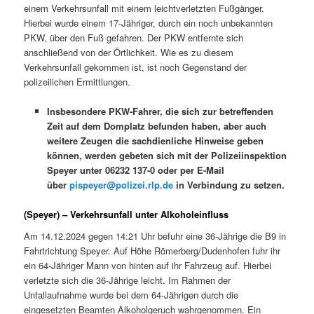
einem Verkehrsunfall mit einem leichtverletzten Fußgänger.
Hierbei wurde einem 17-Jähriger, durch ein noch unbekannten
PKW, über den Fuß gefahren. Der PKW entfernte sich
anschließend von der Örtlichkeit. Wie es zu diesem
Verkehrsunfall gekommen ist, ist noch Gegenstand der
polizeilichen Ermittlungen.
Insbesondere PKW-Fahrer, die sich zur betreffenden
Zeit auf dem Domplatz befunden haben, aber auch
weitere Zeugen die sachdienliche Hinweise geben
können, werden gebeten sich mit der Polizeiinspektion
Speyer unter 06232 137-0 oder per E-Mail
über
pispeyer@polizei.rlp.de
in Verbindung zu setzen.
(Speyer) – Verkehrsunfall unter Alkoholeinfluss
Am 14.12.2024 gegen 14:21 Uhr befuhr eine 36-Jährige die B9 in
Fahrtrichtung Speyer. Auf Höhe Römerberg/Dudenhofen fuhr ihr
ein 64-Jähriger Mann von hinten auf ihr Fahrzeug auf. Hierbei
verletzte sich die 36-Jährige leicht. Im Rahmen der
Unfallaufnahme wurde bei dem 64-Jährigen durch die
eingesetzten Beamten Alkoholgeruch wahrgenommen. Ein