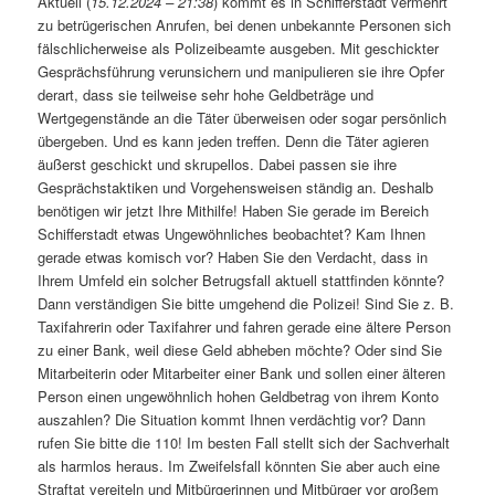
Aktuell (
15.12.2024 – 21:38
) kommt es in Schifferstadt vermehrt
zu betrügerischen Anrufen, bei denen unbekannte Personen sich
fälschlicherweise als Polizeibeamte ausgeben. Mit geschickter
Gesprächsführung verunsichern und manipulieren sie ihre Opfer
derart, dass sie teilweise sehr hohe Geldbeträge und
Wertgegenstände an die Täter überweisen oder sogar persönlich
übergeben. Und es kann jeden treffen. Denn die Täter agieren
äußerst geschickt und skrupellos. Dabei passen sie ihre
Gesprächstaktiken und Vorgehensweisen ständig an. Deshalb
benötigen wir jetzt Ihre Mithilfe! Haben Sie gerade im Bereich
Schifferstadt etwas Ungewöhnliches beobachtet? Kam Ihnen
gerade etwas komisch vor? Haben Sie den Verdacht, dass in
Ihrem Umfeld ein solcher Betrugsfall aktuell stattfinden könnte?
Dann verständigen Sie bitte umgehend die Polizei! Sind Sie z. B.
Taxifahrerin oder Taxifahrer und fahren gerade eine ältere Person
zu einer Bank, weil diese Geld abheben möchte? Oder sind Sie
Mitarbeiterin oder Mitarbeiter einer Bank und sollen einer älteren
Person einen ungewöhnlich hohen Geldbetrag von ihrem Konto
auszahlen? Die Situation kommt Ihnen verdächtig vor? Dann
rufen Sie bitte die 110! Im besten Fall stellt sich der Sachverhalt
als harmlos heraus. Im Zweifelsfall könnten Sie aber auch eine
Straftat vereiteln und Mitbürgerinnen und Mitbürger vor großem