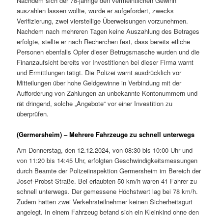
Nachdem sich der 78-jährige den vermeintlichen Gewinn
auszahlen lassen wollte, wurde er aufgefordert, zwecks
Verifizierung, zwei vierstellige Überweisungen vorzunehmen.
Nachdem nach mehreren Tagen keine Auszahlung des Betrages
erfolgte, stellte er nach Recherchen fest, dass bereits etliche
Personen ebenfalls Opfer dieser Betrugsmasche wurden und die
Finanzaufsicht bereits vor Investitionen bei dieser Firma warnt
und Ermittlungen tätigt. Die Polizei warnt ausdrücklich vor
Mitteilungen über hohe Geldgewinne in Verbindung mit der
Aufforderung von Zahlungen an unbekannte Kontonummern und
rät dringend, solche „Angebote“ vor einer Investition zu
überprüfen.
(Germersheim) – Mehrere Fahrzeuge zu schnell unterwegs
Am Donnerstag, den 12.12.2024, von 08:30 bis 10:00 Uhr und
von 11:20 bis 14:45 Uhr, erfolgten Geschwindigkeitsmessungen
durch Beamte der Polizeiinspektion Germersheim im Bereich der
Josef-Probst-Straße. Bei erlaubten 50 km/h waren 41 Fahrer zu
schnell unterwegs. Der gemessene Höchstwert lag bei 78 km/h.
Zudem hatten zwei Verkehrsteilnehmer keinen Sicherheitsgurt
angelegt. In einem Fahrzeug befand sich ein Kleinkind ohne den