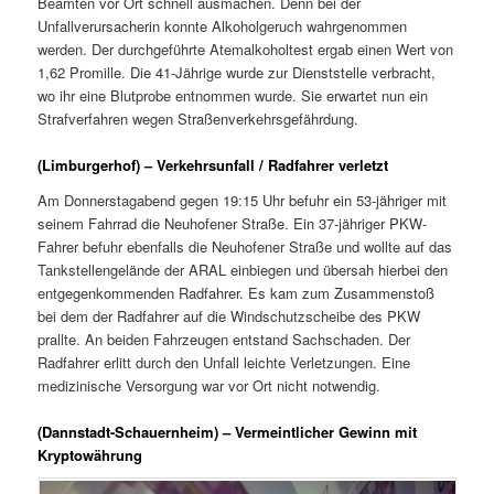
Beamten vor Ort schnell ausmachen. Denn bei der
Unfallverursacherin konnte Alkoholgeruch wahrgenommen
werden. Der durchgeführte Atemalkoholtest ergab einen Wert von
1,62 Promille. Die 41-Jährige wurde zur Dienststelle verbracht,
wo ihr eine Blutprobe entnommen wurde. Sie erwartet nun ein
Strafverfahren wegen Straßenverkehrsgefährdung.
(Limburgerhof) – Verkehrsunfall / Radfahrer verletzt
Am Donnerstagabend gegen 19:15 Uhr befuhr ein 53-jähriger mit
seinem Fahrrad die Neuhofener Straße. Ein 37-jähriger PKW-
Fahrer befuhr ebenfalls die Neuhofener Straße und wollte auf das
Tankstellengelände der ARAL einbiegen und übersah hierbei den
entgegenkommenden Radfahrer. Es kam zum Zusammenstoß
bei dem der Radfahrer auf die Windschutzscheibe des PKW
prallte. An beiden Fahrzeugen entstand Sachschaden. Der
Radfahrer erlitt durch den Unfall leichte Verletzungen. Eine
medizinische Versorgung war vor Ort nicht notwendig.
(Dannstadt-Schauernheim) – Vermeintlicher Gewinn mit
Kryptowährung