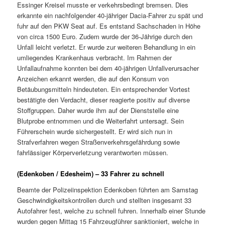
Essinger Kreisel musste er verkehrsbedingt bremsen. Dies
erkannte ein nachfolgender 40-jähriger Dacia-Fahrer zu spät und
fuhr auf den PKW Seat auf. Es entstand Sachschaden in Höhe
von circa 1500 Euro. Zudem wurde der 36-Jährige durch den
Unfall leicht verletzt. Er wurde zur weiteren Behandlung in ein
umliegendes Krankenhaus verbracht. Im Rahmen der
Unfallaufnahme konnten bei dem 40-jährigen Unfallverursacher
Anzeichen erkannt werden, die auf den Konsum von
Betäubungsmitteln hindeuteten. Ein entsprechender Vortest
bestätigte den Verdacht, dieser reagierte positiv auf diverse
Stoffgruppen. Daher wurde ihm auf der Dienststelle eine
Blutprobe entnommen und die Weiterfahrt untersagt. Sein
Führerschein wurde sichergestellt. Er wird sich nun in
Strafverfahren wegen Straßenverkehrsgefährdung sowie
fahrlässiger Körperverletzung verantworten müssen.
(Edenkoben / Edesheim) – 33 Fahrer zu schnell
Beamte der Polizeiinspektion Edenkoben führten am Samstag
Geschwindigkeitskontrollen durch und stellten insgesamt 33
Autofahrer fest, welche zu schnell fuhren. Innerhalb einer Stunde
wurden gegen Mittag 15 Fahrzeugführer sanktioniert, welche in