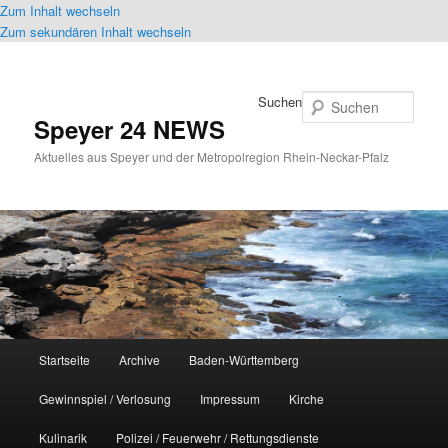
Zum Inhalt wechseln
Zum sekundären Inhalt wechseln
Suchen
Speyer 24 NEWS
Aktuelles aus Speyer und der Metropolregion Rhein-Neckar-Pfalz
Hauptmenü
Startseite
Archive
Baden-Württemberg
Gewinnspiel / Verlosung
Impressum
Kirche
Kulinarik
Polizei / Feuerwehr / Rettungsdienste