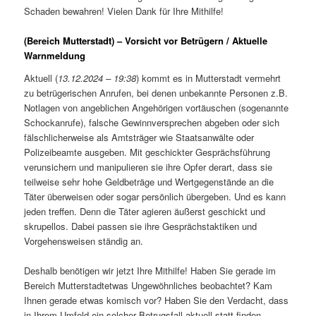
Schaden bewahren! Vielen Dank für Ihre Mithilfe!
(Bereich Mutterstadt) – Vorsicht vor Betrügern / Aktuelle
Warnmeldung
Aktuell (
13.12.2024 – 19:38
) kommt es in Mutterstadt vermehrt
zu betrügerischen Anrufen, bei denen unbekannte Personen z.B.
Notlagen von angeblichen Angehörigen vortäuschen (sogenannte
Schockanrufe), falsche Gewinnversprechen abgeben oder sich
fälschlicherweise als Amtsträger wie Staatsanwälte oder
Polizeibeamte ausgeben. Mit geschickter Gesprächsführung
verunsichern und manipulieren sie ihre Opfer derart, dass sie
teilweise sehr hohe Geldbeträge und Wertgegenstände an die
Täter überweisen oder sogar persönlich übergeben. Und es kann
jeden treffen. Denn die Täter agieren äußerst geschickt und
skrupellos. Dabei passen sie ihre Gesprächstaktiken und
Vorgehensweisen ständig an.
Deshalb benötigen wir jetzt Ihre Mithilfe! Haben Sie gerade im
Bereich Mutterstadtetwas Ungewöhnliches beobachtet? Kam
Ihnen gerade etwas komisch vor? Haben Sie den Verdacht, dass
in Ihrem Umfeld ein solcher Betrugsfall aktuell statt-finden