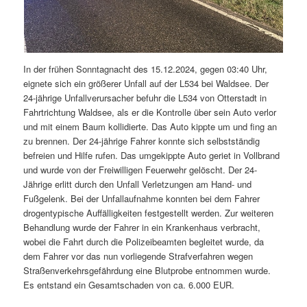
In der frühen Sonntagnacht des 15.12.2024, gegen 03:40 Uhr,
eignete sich ein größerer Unfall auf der L534 bei Waldsee. Der
24-jährige Unfallverursacher befuhr die L534 von Otterstadt in
Fahrtrichtung Waldsee, als er die Kontrolle über sein Auto verlor
und mit einem Baum kollidierte. Das Auto kippte um und fing an
zu brennen. Der 24-jährige Fahrer konnte sich selbstständig
befreien und Hilfe rufen. Das umgekippte Auto geriet in Vollbrand
und wurde von der Freiwilligen Feuerwehr gelöscht. Der 24-
Jährige erlitt durch den Unfall Verletzungen am Hand- und
Fußgelenk. Bei der Unfallaufnahme konnten bei dem Fahrer
drogentypische Auffälligkeiten festgestellt werden. Zur weiteren
Behandlung wurde der Fahrer in ein Krankenhaus verbracht,
wobei die Fahrt durch die Polizeibeamten begleitet wurde, da
dem Fahrer vor das nun vorliegende Strafverfahren wegen
Straßenverkehrsgefährdung eine Blutprobe entnommen wurde.
Es entstand ein Gesamtschaden von ca. 6.000 EUR.