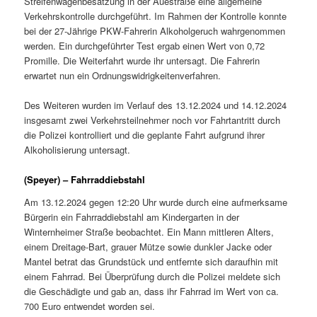
Streifenwagenbesatzung in der Auestraße eine allgemeine
Verkehrskontrolle durchgeführt. Im Rahmen der Kontrolle konnte
bei der 27-Jährige PKW-Fahrerin Alkoholgeruch wahrgenommen
werden. Ein durchgeführter Test ergab einen Wert von 0,72
Promille. Die Weiterfahrt wurde ihr untersagt. Die Fahrerin
erwartet nun ein Ordnungswidrigkeitenverfahren.
Des Weiteren wurden im Verlauf des 13.12.2024 und 14.12.2024
insgesamt zwei Verkehrsteilnehmer noch vor Fahrtantritt durch
die Polizei kontrolliert und die geplante Fahrt aufgrund ihrer
Alkoholisierung untersagt.
(Speyer) – Fahrraddiebstahl
Am 13.12.2024 gegen 12:20 Uhr wurde durch eine aufmerksame
Bürgerin ein Fahrraddiebstahl am Kindergarten in der
Winternheimer Straße beobachtet. Ein Mann mittleren Alters,
einem Dreitage-Bart, grauer Mütze sowie dunkler Jacke oder
Mantel betrat das Grundstück und entfernte sich daraufhin mit
einem Fahrrad. Bei Überprüfung durch die Polizei meldete sich
die Geschädigte und gab an, dass ihr Fahrrad im Wert von ca.
700 Euro entwendet worden sei.