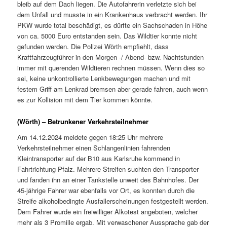
bleib auf dem Dach liegen. Die Autofahrerin verletzte sich bei
dem Unfall und musste in ein Krankenhaus verbracht werden. Ihr
PKW wurde total beschädigt, es dürfte ein Sachschaden in Höhe
von ca. 5000 Euro entstanden sein. Das Wildtier konnte nicht
gefunden werden. Die Polizei Wörth empfiehlt, dass
Kraftfahrzeugführer in den Morgen -/ Abend- bzw. Nachtstunden
immer mit querenden Wildtieren rechnen müssen. Wenn dies so
sei, keine unkontrollierte Lenkbewegungen machen und mit
festem Griff am Lenkrad bremsen aber gerade fahren, auch wenn
es zur Kollision mit dem Tier kommen könnte.
(Wörth) – Betrunkener Verkehrsteilnehmer
Am 14.12.2024 meldete gegen 18:25 Uhr mehrere
Verkehrsteilnehmer einen Schlangenlinien fahrenden
Kleintransporter auf der B10 aus Karlsruhe kommend in
Fahrtrichtung Pfalz. Mehrere Streifen suchten den Transporter
und fanden ihn an einer Tankstelle unweit des Bahnhofes. Der
45-jährige Fahrer war ebenfalls vor Ort, es konnten durch die
Streife alkoholbedingte Ausfallerscheinungen festgestellt werden.
Dem Fahrer wurde ein freiwilliger Alkotest angeboten, welcher
mehr als 3 Promille ergab. Mit verwaschener Aussprache gab der