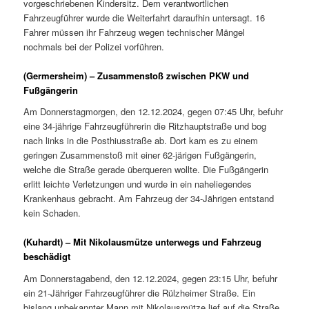
vorgeschriebenen Kindersitz. Dem verantwortlichen
Fahrzeugführer wurde die Weiterfahrt daraufhin untersagt. 16
Fahrer müssen ihr Fahrzeug wegen technischer Mängel
nochmals bei der Polizei vorführen.
(Germersheim) – Zusammenstoß zwischen PKW und
Fußgängerin
Am Donnerstagmorgen, den 12.12.2024, gegen 07:45 Uhr, befuhr
eine 34-jährige Fahrzeugführerin die Ritzhauptstraße und bog
nach links in die Posthiusstraße ab. Dort kam es zu einem
geringen Zusammenstoß mit einer 62-järigen Fußgängerin,
welche die Straße gerade überqueren wollte. Die Fußgängerin
erlitt leichte Verletzungen und wurde in ein naheliegendes
Krankenhaus gebracht. Am Fahrzeug der 34-Jährigen entstand
kein Schaden.
(Kuhardt) – Mit Nikolausmütze unterwegs und Fahrzeug
beschädigt
Am Donnerstagabend, den 12.12.2024, gegen 23:15 Uhr, befuhr
ein 21-Jähriger Fahrzeugführer die Rülzheimer Straße. Ein
bislang unbekannter Mann mit Nikolausmütze lief auf die Straße,