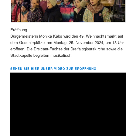
Eröffnung
Bürgermeisterin Monika Kabs wird den 49. Weihnachtsmarkt auf
dem Geschirrplätzel am Montag, 25. November 2024, um 18 Uhr
eröffnen. Die Dreicant-Füchse der Dreifaltigkeitskirche sowie die
Stadtkapelle begleiten musikalisch.
SEHEN SIE HIER UNSER VIDEO ZUR ERÖFFNUNG