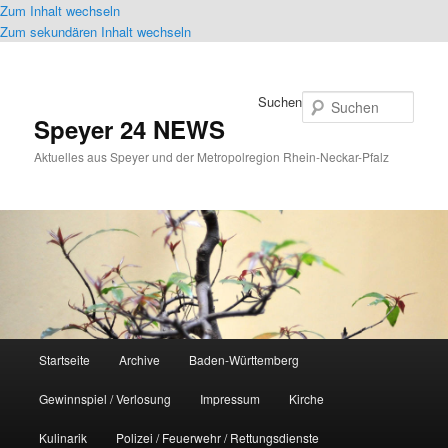
Zum Inhalt wechseln
Zum sekundären Inhalt wechseln
Suchen
Speyer 24 NEWS
Aktuelles aus Speyer und der Metropolregion Rhein-Neckar-Pfalz
Hauptmenü
Startseite
Archive
Baden-Württemberg
Gewinnspiel / Verlosung
Impressum
Kirche
Kulinarik
Polizei / Feuerwehr / Rettungsdienste