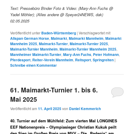
Text: Pressebüro Binder Foto & Video: (Mary-Ann Fuchs @
Yadel Möhler); (Alles andere @ Speyer24NEWS, dak)
02.05.2025
Veröffentlicht unter
Baden-Württemberg
|
Verschlagwortet mit
Allspan German Horse
,
Maimarkt
,
Maimarkt Mannheim
,
Maimarkt
Mannheim 2025
,
Maimarkt-Turnier
,
Maimarkt-Turnier 2025
,
Maimarkt-Turnier Mannheim
,
Maimarkt-Turnier Mannheim 2025
,
Mannheimer Maimarkt-Turnier
,
Mary-Ann Fuchs
,
Peter Hofmann
,
Pferdesport
,
Reiter-Verein Mannheim
,
Reitsport
,
Springreiten
|
Schreibe einen Kommentar
61. Maimarkt-Turnier 1. bis 6.
Mai 2025
Veröffentlicht am
11. April 2025
von
Daniel Kemmerich
40. Turnier auf dem Mühlfeld: Zum vierten Mal LONGINES
EEF Nationenpreis – Olympiasieger Christian Kukuk peilt
den Sieg im Großen Preis von MVV – Die „Badenia“ am