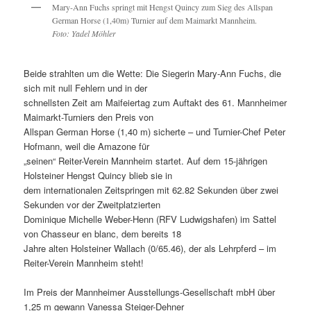
Mary-Ann Fuchs springt mit Hengst Quincy zum Sieg des Allspan
German Horse (1,40m) Turnier auf dem Maimarkt Mannheim.
Foto: Yadel Möhler
Beide strahlten um die Wette: Die Siegerin Mary-Ann Fuchs, die
sich mit null Fehlern und in der
schnellsten Zeit am Maifeiertag zum Auftakt des 61. Mannheimer
Maimarkt-Turniers den Preis von
Allspan German Horse (1,40 m) sicherte – und Turnier-Chef Peter
Hofmann, weil die Amazone für
„seinen“ Reiter-Verein Mannheim startet. Auf dem 15-jährigen
Holsteiner Hengst Quincy blieb sie in
dem internationalen Zeitspringen mit 62.82 Sekunden über zwei
Sekunden vor der Zweitplatzierten
Dominique Michelle Weber-Henn (RFV Ludwigshafen) im Sattel
von Chasseur en blanc, dem bereits 18
Jahre alten Holsteiner Wallach (0/65.46), der als Lehrpferd – im
Reiter-Verein Mannheim steht!
Im Preis der Mannheimer Ausstellungs-Gesellschaft mbH über
1,25 m gewann Vanessa Steiger-Dehner