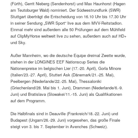
(Fürth), Gerrit Nieberg (Sendenhorst) und Max Haunhorst (Hagen
am Teutoburger Wald) nominiert. Der Südwestrundfunk (SWR)
Stuttgart überträgt die Entscheidung von 16.10 Uhr bis 17.30 Uhr
in seiner Sendung „SWR Sport“ live aus dem MVV-Reitstadion.
Einmal mehr sind außerdem alle 50 Prüfungen auf dem Mühlfeld
auf ClipMyHorse weltweit live zu sehen, außerdem auch auf HD+
und Sky.
Außer Mannheim, wo die deutsche Equipe dreimal Zweite wurde,
stehen in der LONGINES EEF Nationscup Series die
Nationenpreise im belgischen Lier (17.-20. April), Gorla Minore
(Italien/23.-27. April), Stutteri Ask (Dänemark/21.-25. Mai),
Peelbergen (Niederlande/22.-25. Mai), Thessaloniki
(Griechenland/28. Mai bis 1. Juni), Drammen (Niederlande/6.-9.
Juni) und Bratislava (Slowakei/11.-15. Juni) als Qualifikationen
auf dem Programm.
Die Halbfinals sind in Deauville (Frankreich/18.-22. Juni) und
Budapest (Ungarn/26.-29. Juni) vorgesehen, das große Finale
steigt von 3. bis 7. September in Avenches (Schweiz).