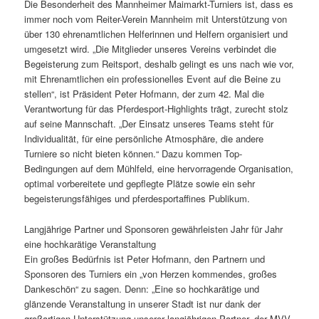
Die Besonderheit des Mannheimer Maimarkt-Turniers ist, dass es
immer noch vom Reiter-Verein Mannheim mit Unterstützung von
über 130 ehrenamtlichen Helferinnen und Helfern organisiert und
umgesetzt wird. „Die Mitglieder unseres Vereins verbindet die
Begeisterung zum Reitsport, deshalb gelingt es uns nach wie vor,
mit Ehrenamtlichen ein professionelles Event auf die Beine zu
stellen“, ist Präsident Peter Hofmann, der zum 42. Mal die
Verantwortung für das Pferdesport-Highlights trägt, zurecht stolz
auf seine Mannschaft. „Der Einsatz unseres Teams steht für
Individualität, für eine persönliche Atmosphäre, die andere
Turniere so nicht bieten können.“ Dazu kommen Top-
Bedingungen auf dem Mühlfeld, eine hervorragende Organisation,
optimal vorbereitete und gepflegte Plätze sowie ein sehr
begeisterungsfähiges und pferdesportaffines Publikum.
Langjährige Partner und Sponsoren gewährleisten Jahr für Jahr
eine hochkarätige Veranstaltung
Ein großes Bedürfnis ist Peter Hofmann, den Partnern und
Sponsoren des Turniers ein „von Herzen kommendes, großes
Dankeschön“ zu sagen. Denn: „Eine so hochkarätige und
glänzende Veranstaltung in unserer Stadt ist nur dank der
großartigen Unterstützung unserer langjährigen Partner, der MVV