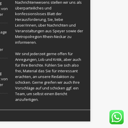
Nachrichtenwesens stellen wir uns als
g
überparteiliches und
t von
konfessionsloses Blatt der
er
Herausforderung, Sie, liebe
Leser/innen, über Nachrichten und
Veranstaltungen aus Speyer sowie der
sage
Metropolregion Rhein-Neckar zu
informieren.
er
Wir sind jederzeit gerne offen für
Anregungen, Lob und Kritik, aber auch
für Ihre Berichte. Fühlen Sie sich also
frei, Material das Sie für interessant
g
erachten, an unsere Redaktion zu
t von
schicken. Gerne greifen wir auch Ihre
er
Vorschläge auf und schicken ggf. ein
Team, um selbst einen Bericht
anzufertigen.