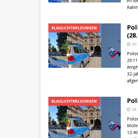
im Be
Rah
Pol
BLAULICHTMELDUNGEN
(28.
30
Poliz
29.11
Amph
32-jä
allge
Pol
BLAULICHTMELDUNGEN
28
Poliz
Wohnh
12:40