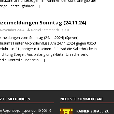
hrskontrolle unterzogen. Im Rahmen der Kontrolle gab der
hrige Fahrzeugführer
[…]
izeimeldungen Sonntag (24.11.24)
. November 2024
Daniel Kemmerich
0
eimeldungen vom Sonntag (24.11.2024) (Speyer) –
hrsunfall unter Alkoholeinfluss Am 24.11.2024 gegen 03:53
efuhr ein 21-Jähriger mit seinem Fahrrad die Salierbrücke in
richtung Speyer. Aus bislang ungeklärter Ursache verlor
r die Kontrolle über sein
[…]
TZTE MELDUNGEN
NEUESTE KOMMENTARE
o Regenbogen spendet 10.000.- €
RAINER ZUFALL ZU