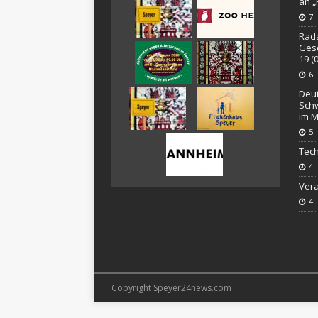
an 
7.
Rada
Gesc
19 (
6.
Deut
Schw
im M
5.
Tech
4.
Vera
4.
Copyright Speyer24news.com