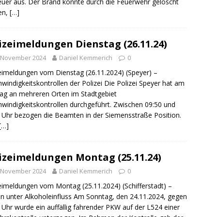
euer aus. Der Brand konnte durch die Feuerwehr gelöscht
en,
[…]
izeimeldungen Dienstag (26.11.24)
. November 2024
Daniel Kemmerich
0
eimeldungen vom Dienstag (26.11.2024) (Speyer) –
windigkeitskontrollen der Polizei Die Polizei Speyer hat am
g an mehreren Orten im Stadtgebiet
windigkeitskontrollen durchgeführt. Zwischen 09:50 und
 Uhr bezogen die Beamten in der Siemensstraße Position.
[…]
izeimeldungen Montag (25.11.24)
. November 2024
Daniel Kemmerich
0
eimeldungen vom Montag (25.11.2024) (Schifferstadt) –
n unter Alkoholeinfluss Am Sonntag, den 24.11.2024, gegen
 Uhr wurde ein auffällig fahrender PKW auf der L524 einer