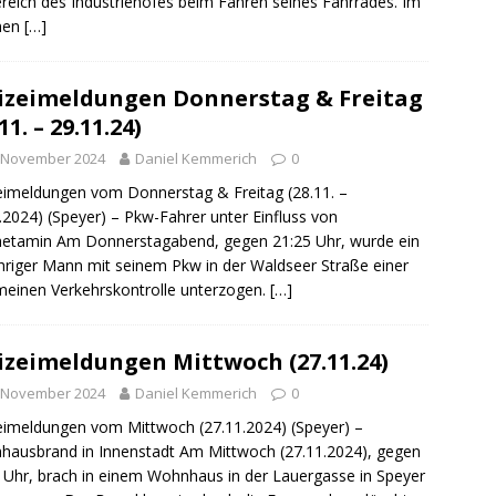
reich des Industriehofes beim Fahren seines Fahrrades. Im
men
[…]
izeimeldungen Donnerstag & Freitag
11. – 29.11.24)
. November 2024
Daniel Kemmerich
0
eimeldungen vom Donnerstag & Freitag (28.11. –
.2024) (Speyer) – Pkw-Fahrer unter Einfluss von
etamin Am Donnerstagabend, gegen 21:25 Uhr, wurde ein
hriger Mann mit seinem Pkw in der Waldseer Straße einer
meinen Verkehrskontrolle unterzogen.
[…]
izeimeldungen Mittwoch (27.11.24)
. November 2024
Daniel Kemmerich
0
eimeldungen vom Mittwoch (27.11.2024) (Speyer) –
ausbrand in Innenstadt Am Mittwoch (27.11.2024), gegen
 Uhr, brach in einem Wohnhaus in der Lauergasse in Speyer