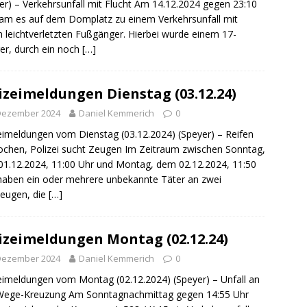
er) – Verkehrsunfall mit Flucht Am 14.12.2024 gegen 23:10
sonensuche / Öffentlichkeitsfahndung
BLAULICHTMELDUNGEN
am es auf dem Domplatz zu einem Verkehrsunfall mit
sonensuche / Vermisste Person
BLAULICHTMELDUNGEN
 leichtverletzten Fußgänger. Hierbei wurde einem 17-
ger, durch ein noch
[…]
ldung Polizei
BLAULICHTMELDUNGEN
tlichkeitsfahndung
BLAULICHTMELDUNGEN
izeimeldungen Dienstag (03.12.24)
elt – Militärischer Übungsplatz Dudenhofen / Speyer
UMWELT
 Dezember 2024
Daniel Kemmerich
0
eimeldungen vom Dienstag (03.12.2024) (Speyer) – Reifen
bogen spendet 10.000.- € an „Kinder unterm Regenbogen“
ochen, Polizei sucht Zeugen Im Zeitraum zwischen Sonntag,
1.12.2024, 11:00 Uhr und Montag, dem 02.12.2024, 11:50
haben ein oder mehrere unbekannte Täter an zwei
/ Blitzer / Geschwindigkeitsmessung für die KW 19 (05.05. –
eugen, die
[…]
GKEITSKONTROLLE
izeimeldungen Montag (02.12.24)
uipe gewinnt vor der Schweiz den Longines EEF Nations Cup im
 Dezember 2024
Daniel Kemmerich
0
-WÜRTTEMBERG
eimeldungen vom Montag (02.12.2024) (Speyer) – Unfall an
eum Speyer / Brazzeltag
SPEYER
-Wege-Kreuzung Am Sonntagnachmittag gegen 14:55 Uhr