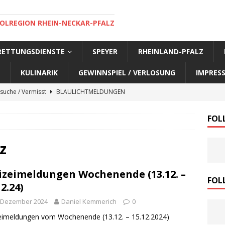
OLREGION RHEIN-NECKAR-PFALZ
 RETTUNGSDIENSTE
SPEYER
RHEINLAND-PFALZ
KULINARIK
GEWINNSPIEL / VERLOSUNG
IMPRES
suche / Vermisst
BLAULICHTMELDUNGEN
suche / Vermisst
BLAULICHTMELDUNGEN
FOL
suche / Vermisst
BLAULICHTMELDUNGEN
suche / Vermisst
SPEYER AKTUELL
z
suche / Vermisst
BLAULICHTMELDUNGEN
izeimeldungen Wochenende (13.12. –
nensuche / Vermisst
BLAULICHTMELDUNGEN
FOL
12.24)
nensuche / Vermisst
BLAULICHTMELDUNGEN
. Dezember 2024
Daniel Kemmerich
0
e Warnmeldung der Polizei
BLAULICHTMELDUNGEN
eimeldungen vom Wochenende (13.12. – 15.12.2024)