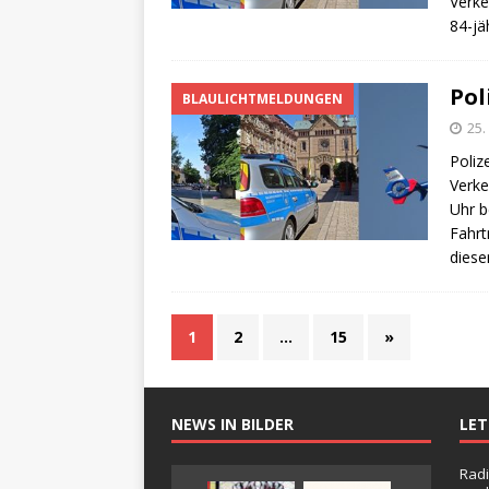
Verke
84-jä
Pol
BLAULICHTMELDUNGEN
25
Poliz
Verke
Uhr b
Fahrt
diese
1
2
…
15
»
NEWS IN BILDER
LE
Radi