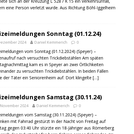
ng / Speyer
SPEYER
nete sich an der Kreuzung L 528 / K 15 ein Verkehrsunfall,
em eine Person verletzt wurde. Aus Richtung Böhl-Iggelheim
/ Konsumcannabisgesetz (KCanG)
BLAULICHTMELDUNGEN
izeimeldungen Sonntag (01.12.24)
 Dezember 2024
Daniel Kemmerich
0
eimeldungen vom Sonntag (01.12.2024) (Speyer) –
naufruf nach versuchten Trickdiebstählen Am späten
agnachmittag kam es in Speyer an zwei Örtlichkeiten
inander zu versuchten Trickdiebstählen. In beiden Fällen
e der Täter ein Seniorenheim auf. Dort klingelte
[…]
izeimeldungen Samstag (30.11.24)
. November 2024
Daniel Kemmerich
0
eimeldungen vom Samstag (30.11.2024) (Speyer) –
nken mit Fahrrad gestürzt In der Nacht von Freitag auf
ag gegen 03:40 Uhr stürzte ein 18-Jähriger aus Römerberg