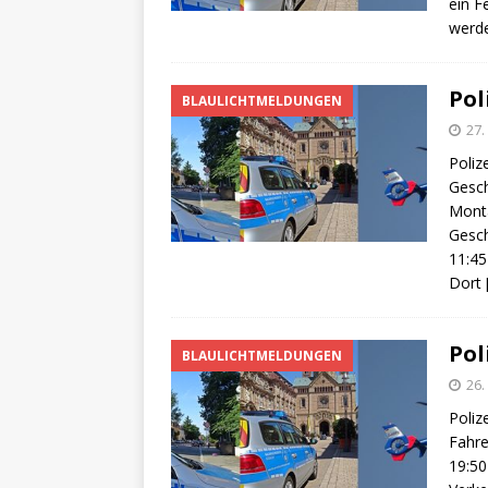
ein F
werd
Pol
BLAULICHTMELDUNGEN
27
Poliz
Gesch
Monta
Gesch
11:45
Dort
Pol
BLAULICHTMELDUNGEN
26
Poliz
Fahre
19:50