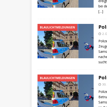
[ 4. Mai 2025 ]
Veranstaltu
ereig
bei d
[ 29. März 2024 ]
Polizei 
[…]
Pol
BLAULICHTMELDUNGEN
2.
Poliz
Zeuge
Samst
nache
sucht
Pol
BLAULICHTMELDUNGEN
30
Poliz
Betru
Samst