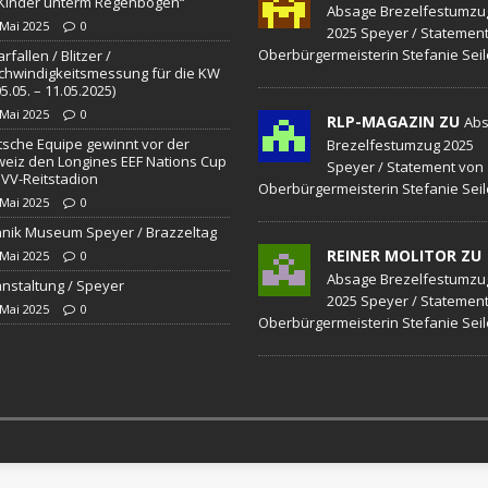
„Kinder unterm Regenbogen“
Absage Brezelfestumzu
 Mai 2025
0
2025 Speyer / Statemen
Oberbürgermeisterin Stefanie Seil
rfallen / Blitzer /
hwindigkeitsmessung für die KW
05.05. – 11.05.2025)
 Mai 2025
0
RLP-MAGAZIN ZU
Ab
sche Equipe gewinnt vor der
Brezelfestumzug 2025
eiz den Longines EEF Nations Cup
Speyer / Statement von
VV-Reitstadion
Oberbürgermeisterin Stefanie Seil
 Mai 2025
0
nik Museum Speyer / Brazzeltag
REINER MOLITOR ZU
 Mai 2025
0
Absage Brezelfestumzu
nstaltung / Speyer
2025 Speyer / Statemen
 Mai 2025
0
Oberbürgermeisterin Stefanie Seil