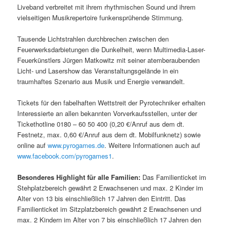
Liveband verbreitet mit ihrem rhythmischen Sound und ihrem
vielseitigen Musikrepertoire funkensprühende Stimmung.
Tausende Lichtstrahlen durchbrechen zwischen den
Feuerwerksdarbietungen die Dunkelheit, wenn Multimedia-Laser-
Feuerkünstlers Jürgen Matkowitz mit seiner atemberaubenden
Licht- und Lasershow das Veranstaltungsgelände in ein
traumhaftes Szenario aus Musik und Energie verwandelt.
Tickets für den fabelhaften Wettstreit der Pyrotechniker erhalten
Interessierte an allen bekannten Vorverkaufsstellen, unter der
Tickethotline 0180 – 60 50 400 (0,20 €/Anruf aus dem dt.
Festnetz, max. 0,60 €/Anruf aus dem dt. Mobilfunknetz) sowie
online auf
www.pyrogames.de
. Weitere Informationen auch auf
www.facebook.com/pyrogames1
.
Besonderes Highlight für alle Familien:
Das Familienticket im
Stehplatzbereich gewährt 2 Erwachsenen und max. 2 Kinder im
Alter von 13 bis einschließlich 17 Jahren den Eintritt. Das
Familienticket im Sitzplatzbereich gewährt 2 Erwachsenen und
max. 2 Kindern im Alter von 7 bis einschließlich 17 Jahren den