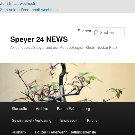
Zum Inhalt wechseln
Zum sekundären Inhalt wechseln
Suchen
Speyer 24 NEWS
Aktuelles aus Speyer und der Metropolregion Rhein-Neckar-Pfalz
Hauptmenü
Startseite
Archive
Baden-Württemberg
Gewinnspiel / Verlosung
Impressum
Kirche
Kulinarik
Polizei / Feuerwehr / Rettungsdienste