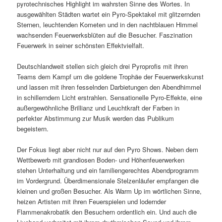
pyrotechnisches Highlight im wahrsten Sinne des Wortes. In
ausgewählten Städten wartet ein Pyro-Spektakel mit glitzernden
Sternen, leuchtenden Kometen und in den nachtblauen Himmel
wachsenden Feuerwerksblüten auf die Besucher. Faszination
Feuerwerk in seiner schönsten Effektvielfalt.
Deutschlandweit stellen sich gleich drei Pyroprofis mit ihren
Teams dem Kampf um die goldene Trophäe der Feuerwerkskunst
und lassen mit ihren fesselnden Darbietungen den Abendhimmel
in schillerndem Licht erstrahlen. Sensationelle Pyro-Effekte, eine
außergewöhnliche Brillianz und Leuchtkraft der Farben in
perfekter Abstimmung zur Musik werden das Publikum
begeistern.
Der Fokus liegt aber nicht nur auf den Pyro Shows. Neben dem
Wettbewerb mit grandiosen Boden- und Höhenfeuerwerken
stehen Unterhaltung und ein familiengerechtes Abendprogramm
im Vordergrund. Überdimensionale Stelzenläufer empfangen die
kleinen und großen Besucher. Als Warm Up im wörtlichen Sinne,
heizen Artisten mit ihren Feuerspielen und lodernder
Flammenakrobatik den Besuchern ordentlich ein. Und auch die