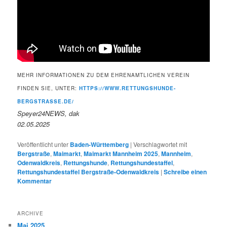
MEHR INFORMATIONEN ZU DEM EHRENAMTLICHEN VEREIN
FINDEN SIE, UNTER:
HTTPS://WWW.RETTUNGSHUNDE-
BERGSTRASSE.DE/
Speyer24NEWS, dak
02.05.2025
Veröffentlicht unter
Baden-Württemberg
|
Verschlagwortet mit
Bergstraße
,
Maimarkt
,
Maimarkt Mannheim 2025
,
Mannheim
,
Odenwaldkreis
,
Rettungshunde
,
Rettungshundestaffel
,
Rettungshundestaffel Bergstraße-Odenwaldkreis
|
Schreibe einen
Kommentar
ARCHIVE
Mai 2025