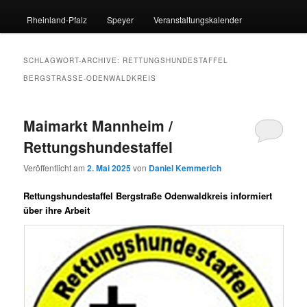
Rheinland-Pfalz
Speyer
Veranstaltungskalender
SCHLAGWORT-ARCHIVE:
RETTUNGSHUNDESTAFFEL
BERGSTRASSE-ODENWALDKREIS
Maimarkt Mannheim /
Rettungshundestaffel
Veröffentlicht am
2. Mai 2025
von
Daniel Kemmerich
Rettungshundestaffel Bergstraße Odenwaldkreis informiert
über ihre Arbeit