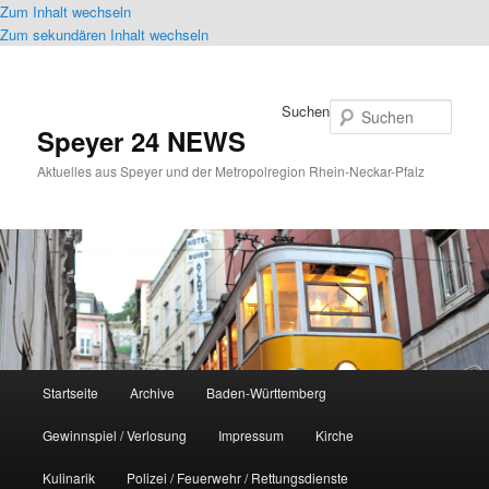
Zum Inhalt wechseln
Zum sekundären Inhalt wechseln
Suchen
Speyer 24 NEWS
Aktuelles aus Speyer und der Metropolregion Rhein-Neckar-Pfalz
Hauptmenü
Startseite
Archive
Baden-Württemberg
Gewinnspiel / Verlosung
Impressum
Kirche
Kulinarik
Polizei / Feuerwehr / Rettungsdienste