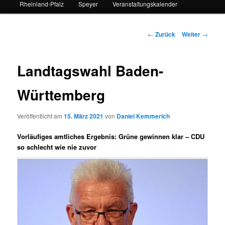
Rheinland-Pfalz
Speyer
Veranstaltungskalender
Beitrags-
←
Zurück
Weiter
→
Navigation
Landtagswahl Baden-
Württemberg
Veröffentlicht am
15. März 2021
von
Daniel Kemmerich
Vorläufiges amtliches Ergebnis: Grüne gewinnen klar – CDU
so schlecht wie nie zuvor