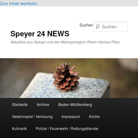
Zum Inhalt wechseln
Suchen
Speyer 24 NEWS
Aktuelles aus Speyer und der Metropolregion Rhein-Neckar-Pfalz
Hauptmenü
Startseite
Archive
Baden-Württemberg
Gewinnspiel / Verlosung
Impressum
Kirche
Kulinarik
Polizei / Feuerwehr / Rettungsdienste