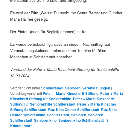
Menschen aus Schifferstadt und Umgebung.
Es wird der Film „Weisst Du noch“ mit Senta Berger und Günther
Maria Halmer gezeigt.
Der Eintritt (auch für Begleitpersonen) ist frei.
Es wurde berücksichtigt, dass an diesem Nachmittag laut
Veranstaltungskalender keine anderen Termine für ältere
Menschen in Schifferstadt anstehen.
Vorstand der Peter + Maria Kinscherff Stiftung für Seniorenhilfe
18.03.2024
Veröffentlicht unter
Schifferstadt
,
Senioren
,
Veranstaltungen
|
Verschlagwortet mit
Peter + Maria Kinscherff Stiftung
,
Peter + Maria
Kinscherff Stiftung für Seniorenhilfe
,
Peter + Maria Kinscherff
Stiftung für Seniorenhilfe Schifferstadt
,
Peter + Maria Kinscherff
Stiftung Schifferstadt
,
Rex Kino Center Schifferstadt
,
Rex Kino
Center Seniorenkino
,
Schifferstadt
,
Senioren
,
Senioren
Schifferstadt
,
Seniorenkino
,
Seniorenkino Schifferstadt
|
3
Kommentare