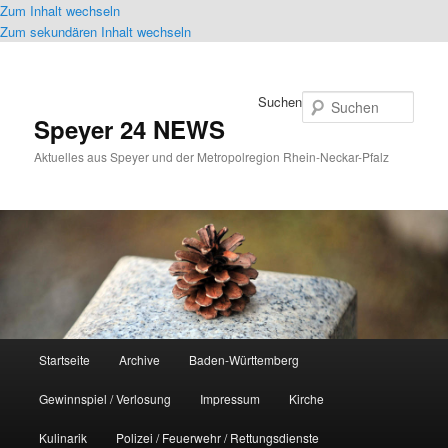
Zum Inhalt wechseln
Zum sekundären Inhalt wechseln
Suchen
Speyer 24 NEWS
Aktuelles aus Speyer und der Metropolregion Rhein-Neckar-Pfalz
Hauptmenü
Startseite
Archive
Baden-Württemberg
Gewinnspiel / Verlosung
Impressum
Kirche
Kulinarik
Polizei / Feuerwehr / Rettungsdienste