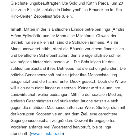
Gleichstellungsbeauftragten Ute Sold und Katrin Pardall um 20
Uhr zum Film „Milchkrieg in Dalsmynni“ ins Frauenkino im Rex-
Kino-Center, Zeppelinstraße 6, ein.
Inhalt:
Mitten in der isländischen Einöde betreiben Inga (Arndís
Hrönn Egilsdóttir) und ihr Mann eine Milchfarm. Obwohl der
Betrieb nur sehr klein ist, sind die Schulden immens. Als ihr
Mann unerwartet stirbt, steht die Bäuerin vor einem finanziellen
und beruflichen Scherbenhaufen, den sie eigentlich so schnell
wie möglich hinter sich lassen will. Die Schuldigen für den
schlechten Zustand ihres Betriebes hat sie schon gefunden: Die
örtliche Genossenschaft hat seit jeher ihre Monopolstellung
ausgenutzt und die Farmer unter Druck gesetzt. Doch die Witwe
will sich dem nicht länger aussetzen. Keiner wird sie und ihre
Landwirtschaft weiter bedrängen. Mithilfe der sozialen Medien,
anderen Geschädigten und stinkender Jauche setzt sie sich
gegen die mafiösen Machenschaften zur Wehr. Sie legt sich mit
der korrupten Kooperative an, mit dem Ziel, eine gerechtere
Gegengenossenschaft zu gründen. Obwohl ihr engagiertes
Vorgehen anfangs viel Widerstand hervorruft, bleibt Inga
standhaft. (
www.filmstarts.de
)