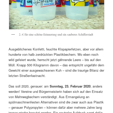
2.-€ für eine schöne Erinnerung und ein sauberes Schifferstadt
Ausgeblichenes Konfetti, feuchte Klopapierfetzen, aber vor allem
hunderte von halb zerdrückten Plastikbechern. Wo eben noch
wild gefeiert wurde, herrscht jetzt gähnende Leere – bis auf den
Müll. Knapp 500 Kilogramm davon – das entspricht ungefähr dem
Gewicht einer ausgewachsenen Kuh – sind die traurige Bilanz der
letzten Straßenfastnacht.
Das soll 2020, genauer: am
Sonntag, 23. Februar 2020
, anders
werden! Vereine und Bürgermeisterin haben sich auf den Einsatz
von Mehrwegbechern verständigt. Aus Ermangelung an
spülmaschinenfesten Alternativen sind die zwar auch aus Plastik
– genauer Polypropylen – können dafür aber mehrere Jahre lang
immer wieder benutzt werden. Ein neutraler Aufdruck sorgt dafür,