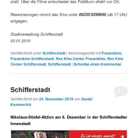
statt. Über die Filme entscheidet das Publikum direkt vor Ort.
Reservierungen nimmt das Kino unter
06235/9299840
(ab 17 Uhr)
entgegen.
Stadtverwaltung Schifferstadt
03.01.2019
Veröffentlicht unter
Schifferstadt
|
Verschlagwortet mit
Frauenkino
,
Frauenkino Schifferstadt
,
Rex Kino Center Frauenkino
,
Rex Kino
Center Schifferstadt
,
Schifferstadt
|
Schreibe einen Kommentar
Schifferstadt
Veröffentlicht am
24. November 2019
von
Daniel
Kemmerich
Nikolaus-Stiefel-Aktion am 6. Dezember in der Schifferstadter
Innenstadt