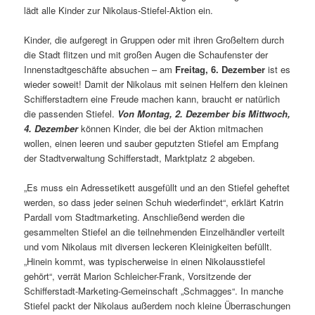
lädt alle Kinder zur Nikolaus-Stiefel-Aktion ein.
Kinder, die aufgeregt in Gruppen oder mit ihren Großeltern durch
die Stadt flitzen und mit großen Augen die Schaufenster der
Innenstadtgeschäfte absuchen – am
Freitag, 6. Dezember
ist es
wieder soweit! Damit der Nikolaus mit seinen Helfern den kleinen
Schifferstadtern eine Freude machen kann, braucht er natürlich
die passenden Stiefel.
Von Montag, 2. Dezember bis Mittwoch,
4. Dezember
können Kinder, die bei der Aktion mitmachen
wollen, einen leeren und sauber geputzten Stiefel am Empfang
der Stadtverwaltung Schifferstadt, Marktplatz 2 abgeben.
„Es muss ein Adressetikett ausgefüllt und an den Stiefel geheftet
werden, so dass jeder seinen Schuh wiederfindet“, erklärt Katrin
Pardall vom Stadtmarketing. Anschließend werden die
gesammelten Stiefel an die teilnehmenden Einzelhändler verteilt
und vom Nikolaus mit diversen leckeren Kleinigkeiten befüllt.
„Hinein kommt, was typischerweise in einen Nikolausstiefel
gehört“, verrät Marion Schleicher-Frank, Vorsitzende der
Schifferstadt-Marketing-Gemeinschaft „Schmagges“. In manche
Stiefel packt der Nikolaus außerdem noch kleine Überraschungen