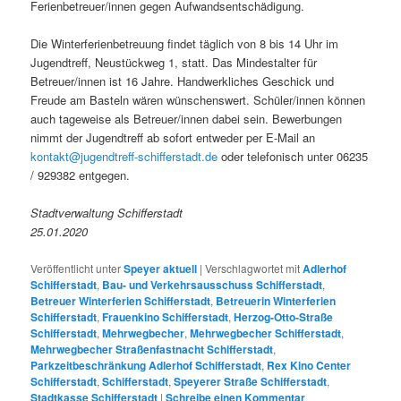
Ferienbetreuer/innen gegen Aufwandsentschädigung.
Die Winterferienbetreuung findet täglich von 8 bis 14 Uhr im
Jugendtreff, Neustückweg 1, statt. Das Mindestalter für
Betreuer/innen ist 16 Jahre. Handwerkliches Geschick und
Freude am Basteln wären wünschenswert. Schüler/innen können
auch tageweise als Betreuer/innen dabei sein. Bewerbungen
nimmt der Jugendtreff ab sofort entweder per E-Mail an
kontakt@jugendtreff-schifferstadt.de
oder telefonisch unter 06235
/ 929382 entgegen.
Stadtverwaltung Schifferstadt
25.01.2020
Veröffentlicht unter
Speyer aktuell
|
Verschlagwortet mit
Adlerhof
Schifferstadt
,
Bau- und Verkehrsausschuss Schifferstadt
,
Betreuer Winterferien Schifferstadt
,
Betreuerin Winterferien
Schifferstadt
,
Frauenkino Schifferstadt
,
Herzog-Otto-Straße
Schifferstadt
,
Mehrwegbecher
,
Mehrwegbecher Schifferstadt
,
Mehrwegbecher Straßenfastnacht Schifferstadt
,
Parkzeitbeschränkung Adlerhof Schifferstadt
,
Rex Kino Center
Schifferstadt
,
Schifferstadt
,
Speyerer Straße Schifferstadt
,
Stadtkasse Schifferstadt
|
Schreibe einen Kommentar