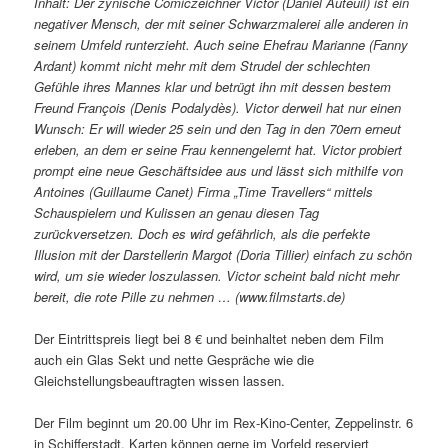
Inhalt: Der zynische Comiczeichner Victor (Daniel Auteuil) ist ein
negativer Mensch, der mit seiner Schwarzmalerei alle anderen in
seinem Umfeld runterzieht. Auch seine Ehefrau Marianne (Fanny
Ardant) kommt nicht mehr mit dem Strudel der schlechten
Gefühle ihres Mannes klar und betrügt ihn mit dessen bestem
Freund François (Denis Podalydès). Victor derweil hat nur einen
Wunsch: Er will wieder 25 sein und den Tag in den 70ern erneut
erleben, an dem er seine Frau kennengelernt hat. Victor probiert
prompt eine neue Geschäftsidee aus und lässt sich mithilfe von
Antoines (Guillaume Canet) Firma „Time Travellers“ mittels
Schauspielern und Kulissen an genau diesen Tag
zurückversetzen. Doch es wird gefährlich, als die perfekte
Illusion mit der Darstellerin Margot (Doria Tillier) einfach zu schön
wird, um sie wieder loszulassen. Victor scheint bald nicht mehr
bereit, die rote Pille zu nehmen …
(www.filmstarts.de)
Der Eintrittspreis liegt bei 8 € und beinhaltet neben dem Film
auch ein Glas Sekt und nette Gespräche wie die
Gleichstellungsbeauftragten wissen lassen.
Der Film beginnt um 20.00 Uhr im Rex-Kino-Center, Zeppelinstr. 6
in Schifferstadt. Karten können gerne im Vorfeld reserviert