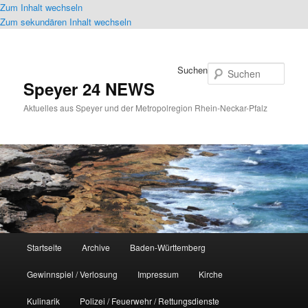
Zum Inhalt wechseln
Zum sekundären Inhalt wechseln
Suchen
Speyer 24 NEWS
Aktuelles aus Speyer und der Metropolregion Rhein-Neckar-Pfalz
Hauptmenü
Startseite
Archive
Baden-Württemberg
Gewinnspiel / Verlosung
Impressum
Kirche
Kulinarik
Polizei / Feuerwehr / Rettungsdienste