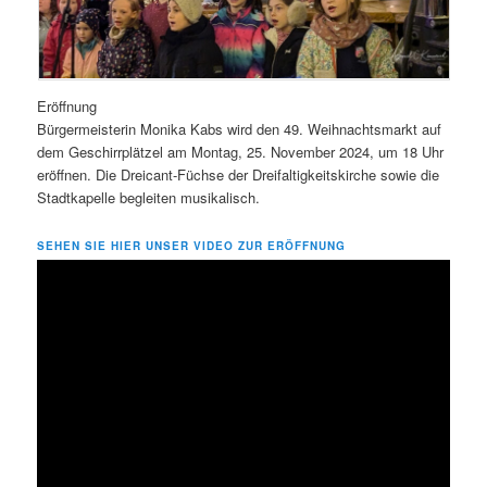
Eröffnung
Bürgermeisterin Monika Kabs wird den 49. Weihnachtsmarkt auf
dem Geschirrplätzel am Montag, 25. November 2024, um 18 Uhr
eröffnen. Die Dreicant-Füchse der Dreifaltigkeitskirche sowie die
Stadtkapelle begleiten musikalisch.
SEHEN SIE HIER UNSER VIDEO ZUR ERÖFFNUNG