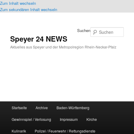
Zum Inhalt wechseln
Zum sekundären Inhalt wechseln
Suchen
Speyer 24 NEWS
Aktuelles aus Speyer und der Metropolregion Rhein-Neckar-Pfalz
Hauptmenü
Startseite
Archive
Baden-Württemberg
Gewinnspiel / Verlosung
Impressum
Kirche
Kulinarik
Polizei / Feuerwehr / Rettungsdienste