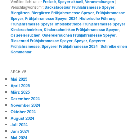
Veröffentlicht unter
Freizeit
,
Speyer aktuell
,
Veranstaltungen
|
Verschlagwortet mit
Backstagetour Frühjahrsmesse Speyer
,
Biergärten
,
Biergärten Frühjahrsmesse Speyer
,
Frühjahrsmesse
Speyer
,
Frühjahrsmesse Speyer 2024
,
Historische Führung
Frühjahrsmesse Speyer
,
Imbissbetriebe Frühjahrsmesse Speyer
,
Kinderschminken
,
Kinderschminken Frühjahrsmesse Speyer
,
Ostereiersuchen
,
Ostereiersuchen Frühjahrsmesse Speyer
,
Riesenrad Frühjahrsmesse Speyer
,
Speyer
,
Speyerer
Frühjahrsmesse
,
Speyerer Frühjahrsmesse 2024
|
Schreibe einen
Kommentar
ARCHIVE
Mai 2025
April 2025
März 2025
Dezember 2024
November 2024
Oktober 2024
August 2024
Juli 2024
Juni 2024
Mai 2024