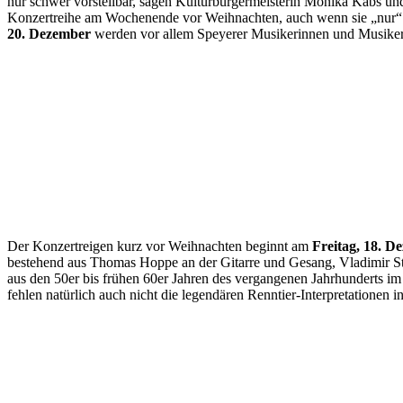
nur schwer vorstellbar, sagen Kulturbürgermeisterin Monika Kabs und
Konzertreihe am Wochenende vor Weihnachten, auch wenn sie „nur“ u
20. Dezember
werden vor allem Speyerer Musikerinnen und Musiker 
Der Konzertreigen kurz vor Weihnachten beginnt am
Freitag, 18. D
bestehend aus Thomas Hoppe an der Gitarre und Gesang, Vladimir S
aus den 50er bis frühen 60er Jahren des vergangenen Jahrhunderts im
fehlen natürlich auch nicht die legendären Renntier-Interpretationen