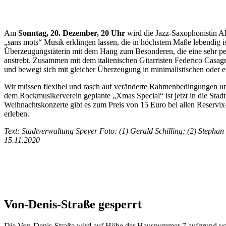
Am
Sonntag, 20. Dezember, 20 Uhr
wird die Jazz-Saxophonistin Al
„sans mots“ Musik erklingen lassen, die in höchstem Maße lebendig i
Überzeugungstäterin mit dem Hang zum Besonderen, die eine sehr per
anstrebt. Zusammen mit dem italienischen Gitarristen Federico Casa
und bewegt sich mit gleicher Überzeugung in minimalistischen oder el
Wir müssen flexibel und rasch auf veränderte Rahmenbedingungen und
dem Rockmusikerverein geplante „Xmas Special“ ist jetzt in die Stad
Weihnachtskonzerte gibt es zum Preis von 15 Euro bei allen Reservi
erleben.
Text: Stadtverwaltung Speyer Foto: (1) Gerald Schilling; (2) Stepha
15.11.2020
Von-Denis-Straße gesperrt
Die Von-Denis-Straße wird auf Höhe der Hausnummer 7 aufgrund v