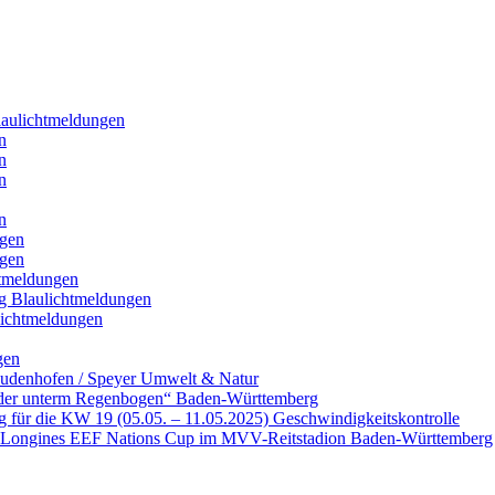
laulichtmeldungen
n
n
n
n
ngen
ngen
htmeldungen
ng
Blaulichtmeldungen
lichtmeldungen
gen
Dudenhofen / Speyer
Umwelt & Natur
nder unterm Regenbogen“
Baden-Württemberg
ng für die KW 19 (05.05. – 11.05.2025)
Geschwindigkeitskontrolle
n Longines EEF Nations Cup im MVV-Reitstadion
Baden-Württemberg