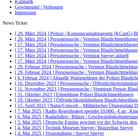
Kulinarik
Gewinnspiel / Verlosung
Impressum
News Ticker
[ 29. März 2024 ]
Polizei / Konsumcannabisgesetz (KCanG)
B
[ 20. März 2024 ]
Personensuche / Vermisst
Blaulichtmeldunge
[ 17. März 2024 ]
Personensuche / Vermisst
Blaulichtmeldunge
[ 17. März 2024 ]
Personensuche / Vermisst
Blaulichtmeldunge
[ 17. März 2024 ]
Personensuche / Vermisst
Speyer aktuell
[ 17. März 2024 ]
Personensuche / Vermisst
Blaulichtmeldunge
[ 29. Februar 2024 ]
Personensuche / Vermisst
Blaulichtmeldu
[ 29. Februar 2024 ]
Personensuche / Vermisst
Blaulichtmeldu
[ 6. Februar 2024 ]
Aktuelle Warnmeldung der Polizei
Blaulic
[ 16. Dezember 2023 ]
Personensuche / Öffentlichkeitsfahndu
[ 11. November 2023 ]
Personensuche / Vermisste Person
Blau
[ 31. Oktober 2023 ]
Eilmeldung Polizei
Blaulichtmeldungen
[ 19. Oktober 2023 ]
Öffentlichkeitsfahndung
Blaulichtmeldun
[ 15. April 2023 ]
Natur/Umwelt – Militärischer Übungsplatz 
[ 7. Mai 2025 ]
Radio Regenbogen spendet 10.000.- € an „Ki
[ 6. Mai 2025 ]
Radarfallen / Blitzer / Geschwindigkeitsmessu
[ 5. Mai 2025 ]
Deutsche Equipe gewinnt vor der Schweiz de
[ 4. Mai 2025 ]
Technik Museum Speyer / Brazzeltag
Speyer
[ 4. Mai 2025 ]
Veranstaltung / Speyer
Speyer