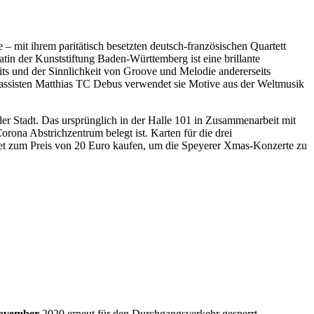
 mit ihrem paritätisch besetzten deutsch-französischen Quartett
tin der Kunststiftung Baden-Württemberg ist eine brillante
ts und der Sinnlichkeit von Groove und Melodie andererseits
bassisten Matthias TC Debus verwendet sie Motive aus der Weltmusik
r Stadt. Das ursprünglich in der Halle 101 in Zusammenarbeit mit
rona Abstrichzentrum belegt ist. Karten für die drei
cket zum Preis von 20 Euro kaufen, um die Speyerer Xmas-Konzerte zu
 November
2020 erneut für den Durchgangsverkehr gesperrt.