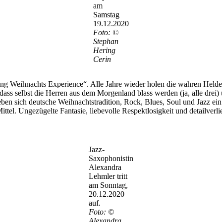
am
Samstag
19.12.2020
Foto: ©
Stephan
Hering
Cerin
ing Weihnachts Experience“. Alle Jahre wieder holen die wahren Held
ss selbst die Herren aus dem Morgenland blass werden (ja, alle drei)
n sich deutsche Weihnachtstradition, Rock, Blues, Soul und Jazz ein m
el. Ungezügelte Fantasie, liebevolle Respektlosigkeit und detailverl
Jazz-
Saxophonistin
Alexandra
Lehmler tritt
am Sonntag,
20.12.2020
auf.
Foto: ©
Alexandra