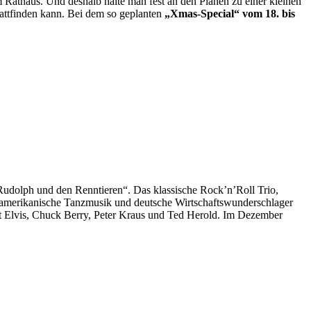
 Rathaus. Und deshalb halte man fest an den Plänen zu einer kleinen
attfinden kann. Bei dem so geplanten
„Xmas-Special“ vom 18. bis
„Rudolph und den Renntieren“. Das klassische Rock’n’Roll Trio,
amerikanische Tanzmusik und deutsche Wirtschaftswunderschlager
mit Elvis, Chuck Berry, Peter Kraus und Ted Herold. Im Dezember