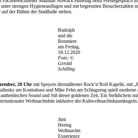
 Fachbereichsleiter Matthias Nowack einhellig beim Pressegespräch im
nter strengen Hygieneauflagen und mit begrenzten Besucherzahlen st
auf der Bühne der Stadthalle stehen.
Rudolph
und die
Renntiere
am Freitag,
18.12.2020
Foto: ©
Gerald
Schilling
ezember, 20 Uhr
mit Speyers dienstältester Rock’n’Roll Kapelle, mit 
talinsky am Kontrabass und Mike Fehn am Schlagzeug spielt moderne 
 authentischen Sound und Stil dieser goldenen Zeit. Ein Stelldichein 
 internationaler Weihnachtshits inklusive der Kultweihnachtsbaumkugeln.
Jimi
Hering
Weihnachts
Experience