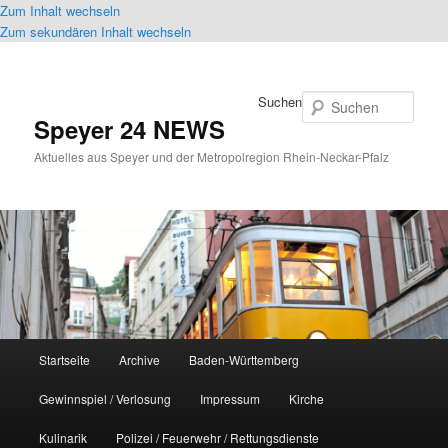
Zum Inhalt wechseln
Zum sekundären Inhalt wechseln
Suchen
Speyer 24 NEWS
Aktuelles aus Speyer und der Metropolregion Rhein-Neckar-Pfalz
Hauptmenü
Startseite
Archive
Baden-Württemberg
Gewinnspiel / Verlosung
Impressum
Kirche
Kulinarik
Polizei / Feuerwehr / Rettungsdienste