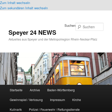
Zum Inhalt wechseln
Zum sekundären Inhalt wechseln
Suchen
Speyer 24 NEWS
Aktuelles aus Speyer und der Metropolregion Rhein-Neckar-Pfalz
Hauptmenü
Startseite
Archive
Baden-Württemberg
Gewinnspiel / Verlosung
Impressum
Kirche
Kulinarik
Polizei / Feuerwehr / Rettungsdienste