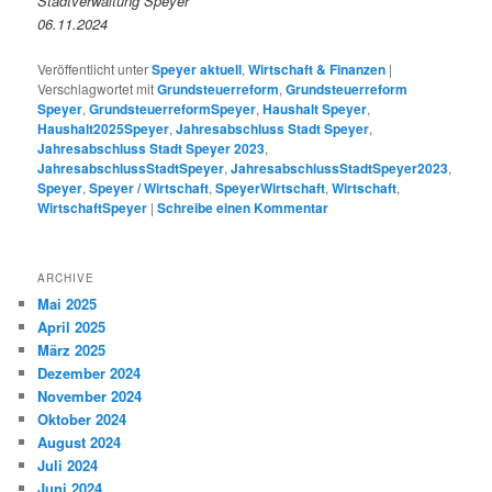
Stadtverwaltung Speyer
06.11.2024
Veröffentlicht unter
Speyer aktuell
,
Wirtschaft & Finanzen
|
Verschlagwortet mit
Grundsteuerreform
,
Grundsteuerreform
Speyer
,
GrundsteuerreformSpeyer
,
Haushalt Speyer
,
Haushalt2025Speyer
,
Jahresabschluss Stadt Speyer
,
Jahresabschluss Stadt Speyer 2023
,
JahresabschlussStadtSpeyer
,
JahresabschlussStadtSpeyer2023
,
Speyer
,
Speyer / Wirtschaft
,
SpeyerWirtschaft
,
Wirtschaft
,
WirtschaftSpeyer
|
Schreibe einen Kommentar
ARCHIVE
Mai 2025
April 2025
März 2025
Dezember 2024
November 2024
Oktober 2024
August 2024
Juli 2024
Juni 2024