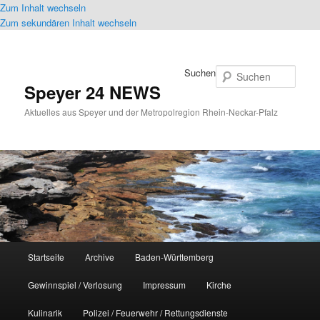
Zum Inhalt wechseln
Zum sekundären Inhalt wechseln
Suchen
Speyer 24 NEWS
Aktuelles aus Speyer und der Metropolregion Rhein-Neckar-Pfalz
Hauptmenü
Startseite
Archive
Baden-Württemberg
Gewinnspiel / Verlosung
Impressum
Kirche
Kulinarik
Polizei / Feuerwehr / Rettungsdienste