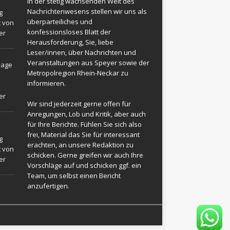
In der stetig wachsenden Welt des
Nachrichtenwesens stellen wir uns als
g
überparteiliches und
t von
konfessionsloses Blatt der
er
Herausforderung, Sie, liebe
Leser/innen, über Nachrichten und
Veranstaltungen aus Speyer sowie der
sage
Metropolregion Rhein-Neckar zu
informieren.
er
Wir sind jederzeit gerne offen für
Anregungen, Lob und Kritik, aber auch
für Ihre Berichte. Fühlen Sie sich also
frei, Material das Sie für interessant
g
erachten, an unsere Redaktion zu
t von
schicken. Gerne greifen wir auch Ihre
er
Vorschläge auf und schicken ggf. ein
Team, um selbst einen Bericht
anzufertigen.