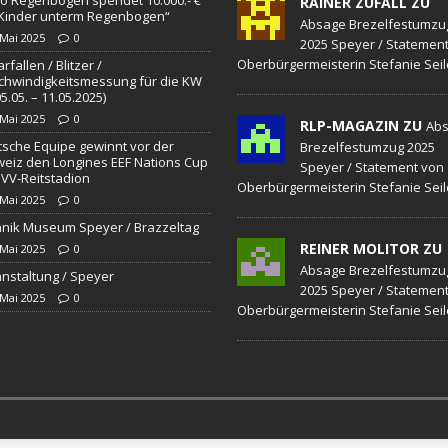
ng / Speyer
SPEYER
RAINER ZUFALL ZU
„Kinder unterm Regenbogen“
Absage Brezelfestumzu
/ Konsumcannabisgesetz (KCanG)
BLAULICHTMELDUNGEN
 Mai 2025
0
2025 Speyer / Statemen
Oberbürgermeisterin Stefanie Seil
rfallen / Blitzer /
hwindigkeitsmessung für die KW
05.05. – 11.05.2025)
 Mai 2025
0
RLP-MAGAZIN ZU
Ab
sche Equipe gewinnt vor der
Brezelfestumzug 2025
eiz den Longines EEF Nations Cup
Speyer / Statement von
VV-Reitstadion
Oberbürgermeisterin Stefanie Seil
 Mai 2025
0
nik Museum Speyer / Brazzeltag
REINER MOLITOR ZU
 Mai 2025
0
Absage Brezelfestumzu
nstaltung / Speyer
2025 Speyer / Statemen
 Mai 2025
0
Oberbürgermeisterin Stefanie Seil