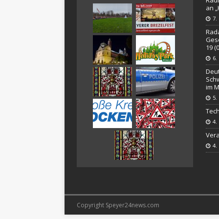
[ 4. Mai 2025 ]
Veranstaltu
an 
[ 29. März 2024 ]
Polizei 
7.
Rada
Gesc
19 (
6.
Deut
Schw
im M
5.
Tech
4.
Vera
4.
Copyright Speyer24news.com