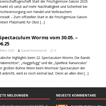
senschaftsgeschäft Start der Frischgemüse-Saison 2025:
sonensuche / Öffentlichkeitsfahndung
BLAULICHTMELDUNGEN
markt eG setzt auf mehr Nachhaltigkeit und Sicherheit bei
sonensuche / Vermisste Person
BLAULICHTMELDUNGEN
rischeversorgung von Handel und Verbrauchern
rstadt – Zum offiziellen Start in die Frischgemüse-Saison
ldung Polizei
BLAULICHTMELDUNGEN
ntiert Pfalzmarkt für Obst
[…]
tlichkeitsfahndung
BLAULICHTMELDUNGEN
elt – Militärischer Übungsplatz Dudenhofen / Speyer
UMWELT
 Spectaculum Worms vom 30.05. –
06.25
bogen spendet 10.000.- € an „Kinder unterm Regenbogen“
 März 2025
Daniel Kemmerich
0
alische Highlights beim 22. Spectaculum Worms Die Bands
Habenichtse“, „Haggefugg“ und die „Spielleut Ranunculus“
/ Blitzer / Geschwindigkeitsmessung für die KW 19 (05.05. –
der großen Bühne Wenn beim Wormser Spectaculum der
 anbricht, wird es noch einmal laut. Denn an allen drei
[…]
GKEITSKONTROLLE
uipe gewinnt vor der Schweiz den Longines EEF Nations Cup im
-WÜRTTEMBERG
TZTE MELDUNGEN
NEUESTE KOMMENTARE
eum Speyer / Brazzeltag
SPEYER
o Regenbogen spendet 10.000.- €