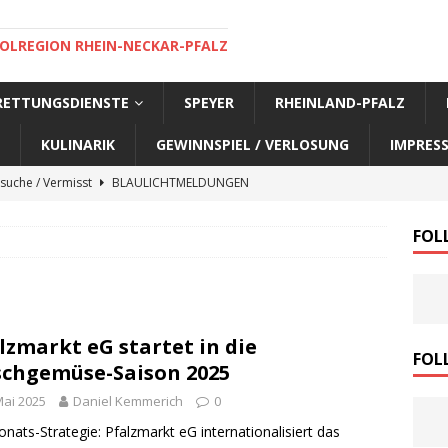
OLREGION RHEIN-NECKAR-PFALZ
 RETTUNGSDIENSTE
SPEYER
RHEINLAND-PFALZ
KULINARIK
GEWINNSPIEL / VERLOSUNG
IMPRES
suche / Vermisst
BLAULICHTMELDUNGEN
suche / Vermisst
BLAULICHTMELDUNGEN
FOL
suche / Vermisst
BLAULICHTMELDUNGEN
suche / Vermisst
SPEYER AKTUELL
suche / Vermisst
BLAULICHTMELDUNGEN
lzmarkt eG startet in die
nensuche / Vermisst
BLAULICHTMELDUNGEN
FOL
schgemüse-Saison 2025
nensuche / Vermisst
BLAULICHTMELDUNGEN
Mai 2025
Daniel Kemmerich
0
e Warnmeldung der Polizei
BLAULICHTMELDUNGEN
nats-Strategie: Pfalzmarkt eG internationalisiert das