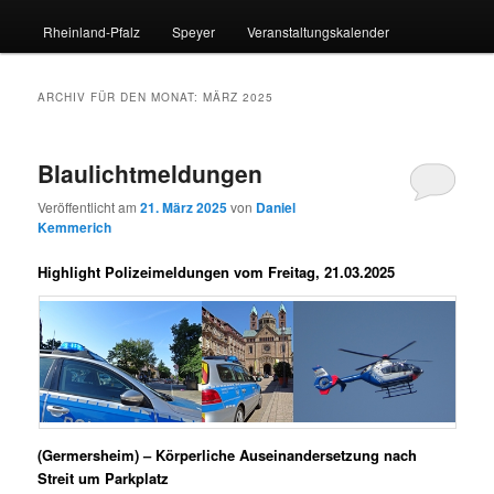
Rheinland-Pfalz
Speyer
Veranstaltungskalender
ARCHIV FÜR DEN MONAT:
MÄRZ 2025
Blaulichtmeldungen
Veröffentlicht am
21. März 2025
von
Daniel
Kemmerich
Highlight Polizeimeldungen vom Freitag, 21.03.2025
(Germersheim) – Körperliche Auseinandersetzung nach
Streit um Parkplatz