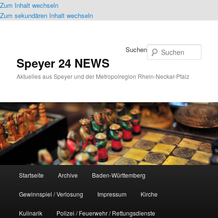
Zum Inhalt wechseln
Zum sekundären Inhalt wechseln
Suchen
Speyer 24 NEWS
Aktuelles aus Speyer und der Metropolregion Rhein-Neckar-Pfalz
Hauptmenü
Startseite
Archive
Baden-Württemberg
Gewinnspiel / Verlosung
Impressum
Kirche
Kulinarik
Polizei / Feuerwehr / Rettungsdienste