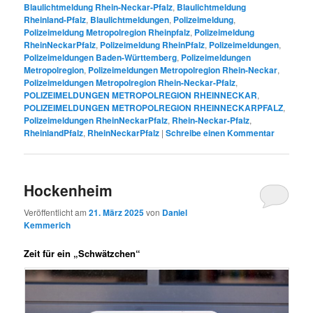
Blaulichtmeldung Rhein-Neckar-Pfalz
,
Blaulichtmeldung
Rheinland-Pfalz
,
Blaulichtmeldungen
,
Polizeimeldung
,
Polizeimeldung Metropolregion Rheinpfalz
,
Polizeimeldung
RheinNeckarPfalz
,
Polizeimeldung RheinPfalz
,
Polizeimeldungen
,
Polizeimeldungen Baden-Württemberg
,
Polizeimeldungen
Metropolregion
,
Polizeimeldungen Metropolregion Rhein-Neckar
,
Polizeimeldungen Metropolregion Rhein-Neckar-Pfalz
,
POLIZEIMELDUNGEN METROPOLREGION RHEINNECKAR
,
POLIZEIMELDUNGEN METROPOLREGION RHEINNECKARPFALZ
,
Polizeimeldungen RheinNeckarPfalz
,
Rhein-Neckar-Pfalz
,
RheinlandPfalz
,
RheinNeckarPfalz
|
Schreibe einen Kommentar
Hockenheim
Veröffentlicht am
21. März 2025
von
Daniel
Kemmerich
Zeit für ein „Schwätzchen“