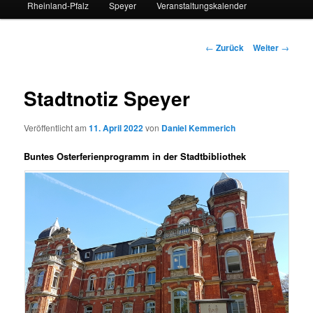
Rheinland-Pfalz
Speyer
Veranstaltungskalender
Beitrags-
←
Zurück
Weiter
→
Navigation
Stadtnotiz Speyer
Veröffentlicht am
11. April 2022
von
Daniel Kemmerich
Buntes Osterferienprogramm in der Stadtbibliothek