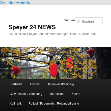
Zum Inhalt wechseln
Suchen
Speyer 24 NEWS
Aktuelles aus Speyer und der Metropolregion Rhein-Neckar-Pfalz
Hauptmenü
Startseite
Archive
Baden-Württemberg
Gewinnspiel / Verlosung
Impressum
Kirche
Kulinarik
Polizei / Feuerwehr / Rettungsdienste