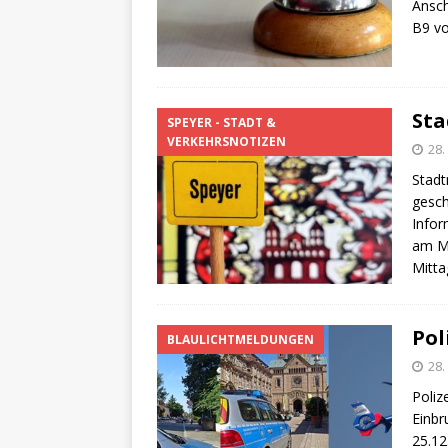
Ansch
B9 vo
Sta
SPEYER - STADT &
VERKEHRSNOTIZEN
28
Stadt
gesch
Infor
am M
Mitta
Pol
BLAULICHTMELDUNGEN
28
Poliz
Einbr
25.12