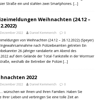
sier Straße ein und stahlen zwei Smartphones.
[…]
izeimeldungen Weihnachten (24.12 –
12.2022)
. Dezember 2022
Daniel Kemmerich
0
eimeldungen von Weihnachten (24.12 – 26.12.2022) (Speyer)
 Ingewahrsamnahme nach Polizeibeamten getreten Ein
eibekannter 26-Jähriger randalierte am Abend des
.2022 auf dem Gelände der Total-Tankstelle in der Wormser
traße, weshalb die Betreiber die Polizei
[…]
hnachten 2022
. Dezember 2022
Daniel Kemmerich
0
… wünschen wir Ihnen und Ihren Familien. Haben Sie
Ihrer Lieben und verbringen Sie eine tolle Zeit an