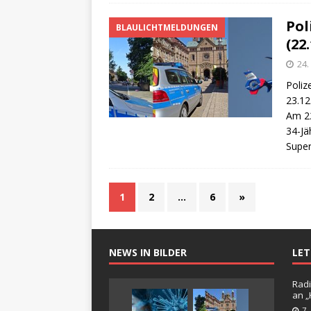
Pol
BLAULICHTMELDUNGEN
(22
24
Poliz
23.12
Am 22
34-Jä
Super
1
2
…
6
»
NEWS IN BILDER
LE
Radi
an 
7.