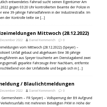
ng / Speyer
SPEYER
tlich entwendetes Fahrrad sucht seinen Eigentümer Am
.2022 gegen 03:20 Uhr kontrollierten Beamte der Polizei in
/ Konsumcannabisgesetz (KCanG)
BLAULICHTMELDUNGEN
r eine 39-jährige Fahrradfahrerin in der Industriestraße. Im
n der Kontrolle teilte sie
[…]
izeimeldungen Mittwoch (28.12.2022)
. Dezember 2022
Daniel Kemmerich
0
eimeldungen vom Mittwoch (28.12.2022) (Speyer) –
olisiert Unfall gebaut und abgehauen Eine 38-jährige
eugführerin aus Speyer touchierte am Dienstagabend zwei
ngsgemäß geparkte Fahrzeuge ihrer Nachbarn, entfernte
anschließend von der Unfallstelle und begab sich in
[…]
meldung / Blaulichtmeldungen
. Dezember 2022
Daniel Kemmerich
0
– Germersheim – FR Speyer) – Vollsperrung der B9 Aufgrund
 Verkehrsunfalls mit mehreren Beteiligten PKW in Höhe der