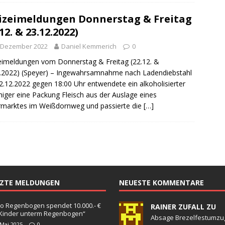
izeimeldungen Donnerstag & Freitag
.12. & 23.12.2022)
. Dezember 2022
Daniel Kemmerich
0
eimeldungen vom Donnerstag & Freitag (22.12. &
.2022) (Speyer) – Ingewahrsamnahme nach Ladendiebstahl
.12.2022 gegen 18:00 Uhr entwendete ein alkoholisierter
higer eine Packung Fleisch aus der Auslage eines
marktes im Weißdornweg und passierte die
[…]
TZTE MELDUNGEN
NEUESTE KOMMENTARE
o Regenbogen spendet 10.000.- €
RAINER ZUFALL ZU
„Kinder unterm Regenbogen“
Absage Brezelfestumzu
 Mai 2025
0