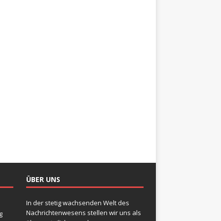
ÜBER UNS
In der stetig wachsenden Welt des
Nachrichtenwesens stellen wir uns als
g