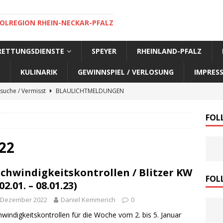
OLREGION RHEIN-NECKAR-PFALZ
 RETTUNGSDIENSTE
SPEYER
RHEINLAND-PFALZ
KULINARIK
GEWINNSPIEL / VERLOSUNG
IMPRES
suche / Vermisst
BLAULICHTMELDUNGEN
suche / Vermisst
BLAULICHTMELDUNGEN
FOL
suche / Vermisst
BLAULICHTMELDUNGEN
suche / Vermisst
SPEYER AKTUELL
22
suche / Vermisst
BLAULICHTMELDUNGEN
chwindigkeitskontrollen / Blitzer KW
nensuche / Vermisst
BLAULICHTMELDUNGEN
FOL
02.01. – 08.01.23)
nensuche / Vermisst
BLAULICHTMELDUNGEN
. Dezember 2022
Daniel Kemmerich
0
e Warnmeldung der Polizei
BLAULICHTMELDUNGEN
windigkeitskontrollen für die Woche vom 2. bis 5. Januar