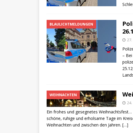
Schle
Pol
BLAULICHTMELDUNGEN
26.
27
Poliz
– Bei
poliz
25.12
Lands
Wei
WEIHNACHTEN
24
Ein frohes und gesegnetes Weihnachtsfest… 
schöne, ruhige und erholsame Tage im Kreise 
Weihnachten und zwischen den Jahren.
[…]