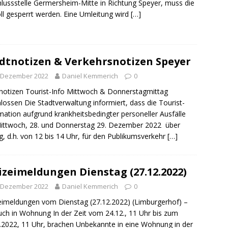
lussstelle Germersheim-Mitte in Richtung Speyer, muss die
ll gesperrt werden. Eine Umleitung wird
[…]
dtnotizen & Verkehrsnotizen Speyer
. Dezember 2022
Daniel Kemmerich
0
notizen Tourist-Info Mittwoch & Donnerstagmittag
lossen Die Stadtverwaltung informiert, dass die Tourist-
mation aufgrund krankheitsbedingter personeller Ausfälle
ittwoch, 28. und Donnerstag 29. Dezember 2022 über
g, d.h. von 12 bis 14 Uhr, für den Publikumsverkehr
[…]
izeimeldungen Dienstag (27.12.2022)
. Dezember 2022
Daniel Kemmerich
0
eimeldungen vom Dienstag (27.12.2022) (Limburgerhof) –
uch in Wohnung In der Zeit vom 24.12., 11 Uhr bis zum
.2022, 11 Uhr, brachen Unbekannte in eine Wohnung in der