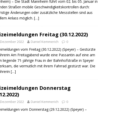
heim) – Die Stadt Mannheim führt vom 02. bis 05. Januar in
sonensuche / Öffentlichkeitsfahndung
BLAULICHTMELDUNGEN
nden Straßen mobile Geschwindigkeitskontrollen durch:
sonensuche / Vermisste Person
BLAULICHTMELDUNGEN
ristige Änderungen oder zusätzliche Messstellen sind aus
llem Anlass möglich.
[…]
ldung Polizei
BLAULICHTMELDUNGEN
tlichkeitsfahndung
BLAULICHTMELDUNGEN
izeimeldungen Freitag (30.12.2022)
elt – Militärischer Übungsplatz Dudenhofen / Speyer
UMWELT
. Dezember 2022
Daniel Kemmerich
0
eimeldungen vom Freitag (30.12.2022) (Speyer) – Gestürzte
bogen spendet 10.000.- € an „Kinder unterm Regenbogen“
hrerin Am Freitagabend wurde eine Passantin auf eine am
 liegende 71-jährige Frau in der Bahnhofstraße in Speyer
rksam, die vermutlich mit ihrem Fahrrad gestürzt war. Die
/ Blitzer / Geschwindigkeitsmessung für die KW 19 (05.05. –
hrerin
[…]
GKEITSKONTROLLE
izeimeldungen Donnerstag
uipe gewinnt vor der Schweiz den Longines EEF Nations Cup im
.12.2022)
-WÜRTTEMBERG
. Dezember 2022
Daniel Kemmerich
0
eum Speyer / Brazzeltag
SPEYER
eimeldungen vom Donnerstag (29.12.2022) (Speyer) –