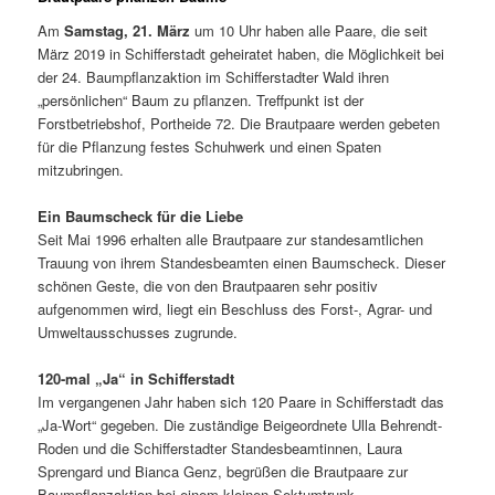
Am
Samstag, 21. März
um 10 Uhr haben alle Paare, die seit
März 2019 in Schifferstadt geheiratet haben, die Möglichkeit bei
der 24. Baumpflanzaktion im Schifferstadter Wald ihren
„persönlichen“ Baum zu pflanzen. Treffpunkt ist der
Forstbetriebshof, Portheide 72. Die Brautpaare werden gebeten
für die Pflanzung festes Schuhwerk und einen Spaten
mitzubringen.
Ein Baumscheck für die Liebe
Seit Mai 1996 erhalten alle Brautpaare zur standesamtlichen
Trauung von ihrem Standesbeamten einen Baumscheck. Dieser
schönen Geste, die von den Brautpaaren sehr positiv
aufgenommen wird, liegt ein Beschluss des Forst-, Agrar- und
Umweltausschusses zugrunde.
120-mal „Ja“ in Schifferstadt
Im vergangenen Jahr haben sich 120 Paare in Schifferstadt das
„Ja-Wort“ gegeben. Die zuständige Beigeordnete Ulla Behrendt-
Roden und die Schifferstadter Standesbeamtinnen, Laura
Sprengard und Bianca Genz, begrüßen die Brautpaare zur
Baumpflanzaktion bei einem kleinen Sektumtrunk.