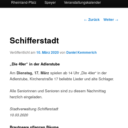
Rheinland-Pfalz
Speyer
Veranstaltungskalender
Beitrags-
←
Zurück
Weiter
→
Navigation
Schifferstadt
Veröffentlicht am
10. März 2020
von
Daniel Kemmerich
„Die 49er“ in der Adlerstube
Am
Dienstag, 17. März
spielen ab 14 Uhr „Die 49er“ in der
Adlerstube, Kirchenstraße 17 beliebte Lieder und alte Schlager.
Alle Seniorinnen und Senioren sind zu diesem Nachmittag
herzlich eingeladen.
Stadtverwaltung Schifferstadt
10.03.2020
Brautpaare pflanzen Bäume