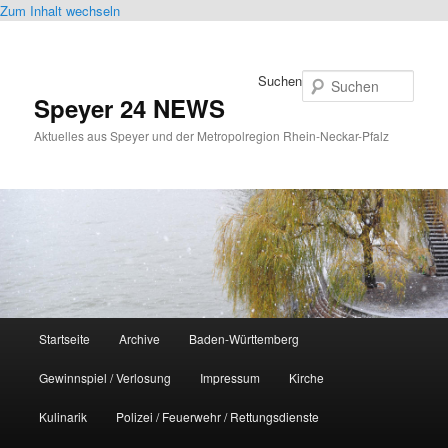
Zum Inhalt wechseln
Suchen
Speyer 24 NEWS
Aktuelles aus Speyer und der Metropolregion Rhein-Neckar-Pfalz
Hauptmenü
Startseite
Archive
Baden-Württemberg
Gewinnspiel / Verlosung
Impressum
Kirche
Kulinarik
Polizei / Feuerwehr / Rettungsdienste