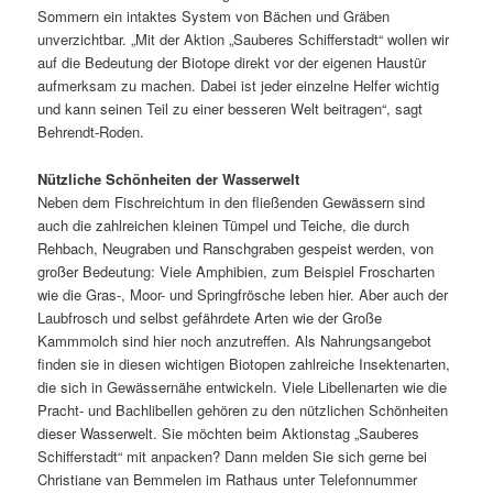
Sommern ein intaktes System von Bächen und Gräben
unverzichtbar. „Mit der Aktion „Sauberes Schifferstadt“ wollen wir
auf die Bedeutung der Biotope direkt vor der eigenen Haustür
aufmerksam zu machen. Dabei ist jeder einzelne Helfer wichtig
und kann seinen Teil zu einer besseren Welt beitragen“, sagt
Behrendt-Roden.
Nützliche Schönheiten der Wasserwelt
Neben dem Fischreichtum in den fließenden Gewässern sind
auch die zahlreichen kleinen Tümpel und Teiche, die durch
Rehbach, Neugraben und Ranschgraben gespeist werden, von
großer Bedeutung: Viele Amphibien, zum Beispiel Froscharten
wie die Gras-, Moor- und Springfrösche leben hier. Aber auch der
Laubfrosch und selbst gefährdete Arten wie der Große
Kammmolch sind hier noch anzutreffen. Als Nahrungsangebot
finden sie in diesen wichtigen Biotopen zahlreiche Insektenarten,
die sich in Gewässernähe entwickeln. Viele Libellenarten wie die
Pracht- und Bachlibellen gehören zu den nützlichen Schönheiten
dieser Wasserwelt. Sie möchten beim Aktionstag „Sauberes
Schifferstadt“ mit anpacken? Dann melden Sie sich gerne bei
Christiane van Bemmelen im Rathaus unter Telefonnummer