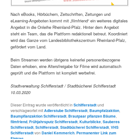
Nach eBooks, Hörbüchern, Zeitschriften, Zeitungen und
eLearning-Angeboten kommt mit „filmfriend“ ein weiteres digitales
Angebot in die Onleihe Rheinland-Pfalz. Hinter dem Angebot
steht ein Team, das die Plattform redaktionell betreut. Koordiniert
wird das Ganze vom Landesbibliothekszentrum Rheinland-Pfalz,
gefördert vom Land.
Beim Streamen werden übrigens keinerlei personenbezogene
Daten erhoben, eine Altersfreigabe für Filme wird automatisch
geprüft und die Plattform ist komplett werbefrei.
Stadtverwaltung Schifferstadt / Stadtbücherei Schifferstadt
10.03.2020
Dieser Eintrag wurde veröffentlicht in
Schifferstadt
und
verschlagwortet mit
Adlerstube Schifferstadt
,
Baumpfalzaktion
,
Baumpflanzaktion Schifferstadt
,
Brautpaar pflanzen Bäume
,
filmfriend
,
Frühjahrsputz Schifferstadt
,
Kulturblicke
,
Sauberes
Schifferstadt
,
Schifferstadt
,
Stadtbücherei Schifferstadt
,
VHS
Schifferstadt
von
Daniel Kemmerich
.
Permanenter Link zum
Eintrag
.