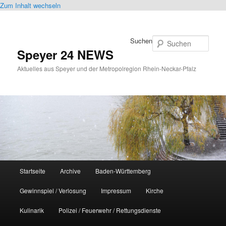
Zum Inhalt wechseln
Suchen
Speyer 24 NEWS
Aktuelles aus Speyer und der Metropolregion Rhein-Neckar-Pfalz
Hauptmenü
Startseite
Archive
Baden-Württemberg
Gewinnspiel / Verlosung
Impressum
Kirche
Kulinarik
Polizei / Feuerwehr / Rettungsdienste