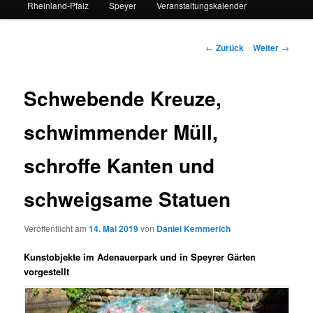
Rheinland-Pfalz
Speyer
Veranstaltungskalender
Beitrags-
←
Zurück
Weiter
→
Navigation
Schwebende Kreuze,
schwimmender Müll,
schroffe Kanten und
schweigsame Statuen
Veröffentlicht am
14. Mai 2019
von
Daniel Kemmerich
Kunstobjekte im Adenauerpark und in Speyrer Gärten
vorgestellt