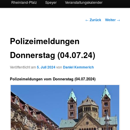
Rheinland-Pfalz
Speyer
Veranstaltungskalender
Beitrags-
←
Zurück
Weiter
→
Navigation
Polizeimeldungen
Donnerstag (04.07.24)
Veröffentlicht am
5. Juli 2024
von
Daniel Kemmerich
Polizeimeldungen vom Donnerstag (04.07.2024)