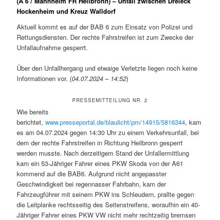
(A 6 / Mannheim FR Heilbronn) – Unfall zwischen Dreieck
Hockenheim und Kreuz Walldorf
Aktuell kommt es auf der BAB 6 zum Einsatz von Polizei und
Rettungsdiensten. Der rechte Fahrstreifen ist zum Zwecke der
Unfallaufnahme gesperrt.
Über den Unfallhergang und etwaige Verletzte liegen noch keine
Informationen vor. (
04.07.2024 – 14:52
)
PRESSEMITTEILUNG NR. 2
Wie bereits
berichtet,
www.presseportal.de/blaulicht/pm/14915/5816344
, kam
es am 04.07.2024 gegen 14:30 Uhr zu einem Verkehrsunfall, bei
dem der rechte Fahrstreifen in Richtung Heilbronn gesperrt
werden musste. Nach derzeitigem Stand der Unfallermittlung
kam ein 53-Jähriger Fahrer eines PKW Skoda von der A61
kommend auf die BAB6. Aufgrund nicht angepasster
Geschwindigkeit bei regennasser Fahrbahn, kam der
Fahrzeugführer mit seinem PKW ins Schleudern, prallte gegen
die Leitplanke rechtsseitig des Seitenstreifens, woraufhin ein 40-
Jähriger Fahrer eines PKW VW nicht mehr rechtzeitig bremsen