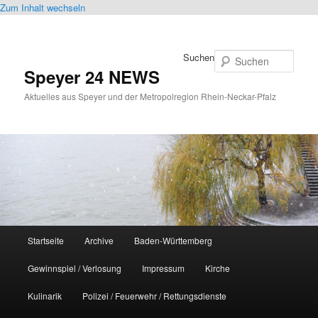
Zum Inhalt wechseln
Suchen
Speyer 24 NEWS
Aktuelles aus Speyer und der Metropolregion Rhein-Neckar-Pfalz
Hauptmenü
Startseite
Archive
Baden-Württemberg
Gewinnspiel / Verlosung
Impressum
Kirche
Kulinarik
Polizei / Feuerwehr / Rettungsdienste