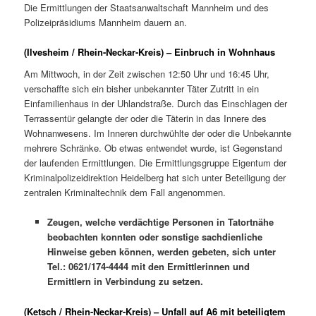
Die Ermittlungen der Staatsanwaltschaft Mannheim und des
Polizeipräsidiums Mannheim dauern an.
(Ilvesheim / Rhein-Neckar-Kreis) – Einbruch in Wohnhaus
Am Mittwoch, in der Zeit zwischen 12:50 Uhr und 16:45 Uhr,
verschaffte sich ein bisher unbekannter Täter Zutritt in ein
Einfamilienhaus in der Uhlandstraße. Durch das Einschlagen der
Terrassentür gelangte der oder die Täterin in das Innere des
Wohnanwesens. Im Inneren durchwühlte der oder die Unbekannte
mehrere Schränke. Ob etwas entwendet wurde, ist Gegenstand
der laufenden Ermittlungen. Die Ermittlungsgruppe Eigentum der
Kriminalpolizeidirektion Heidelberg hat sich unter Beteiligung der
zentralen Kriminaltechnik dem Fall angenommen.
Zeugen, welche verdächtige Personen in Tatortnähe
beobachten konnten oder sonstige sachdienliche
Hinweise geben können, werden gebeten, sich unter
Tel.: 0621/174-4444 mit den Ermittlerinnen und
Ermittlern in Verbindung zu setzen.
(Ketsch / Rhein-Neckar-Kreis) – Unfall auf A6 mit beteiligtem