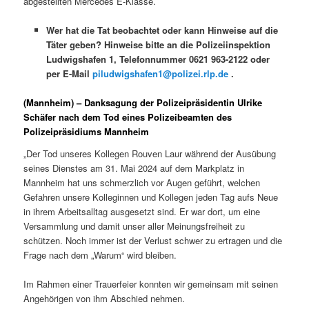
abgestellten Mercedes E-Klasse.
Wer hat die Tat beobachtet oder kann Hinweise auf die
Täter geben? Hinweise bitte an die Polizeiinspektion
Ludwigshafen 1, Telefonnummer 0621 963-2122 oder
per E-Mail
piludwigshafen1@polizei.rlp.de
.
(Mannheim) – Danksagung der Polizeipräsidentin Ulrike
Schäfer nach dem Tod eines Polizeibeamten des
Polizeipräsidiums Mannheim
„Der Tod unseres Kollegen Rouven Laur während der Ausübung
seines Dienstes am 31. Mai 2024 auf dem Markplatz in
Mannheim hat uns schmerzlich vor Augen geführt, welchen
Gefahren unsere Kolleginnen und Kollegen jeden Tag aufs Neue
in ihrem Arbeitsalltag ausgesetzt sind. Er war dort, um eine
Versammlung und damit unser aller Meinungsfreiheit zu
schützen. Noch immer ist der Verlust schwer zu ertragen und die
Frage nach dem „Warum“ wird bleiben.
Im Rahmen einer Trauerfeier konnten wir gemeinsam mit seinen
Angehörigen von ihm Abschied nehmen.