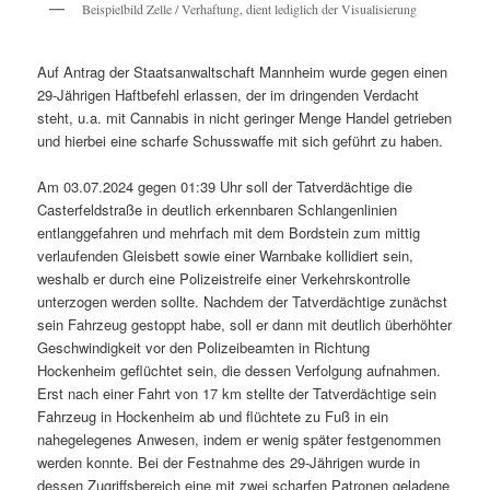
Beispielbild Zelle / Verhaftung, dient lediglich der Visualisierung
Auf Antrag der Staatsanwaltschaft Mannheim wurde gegen einen
29-Jährigen Haftbefehl erlassen, der im dringenden Verdacht
steht, u.a. mit Cannabis in nicht geringer Menge Handel getrieben
und hierbei eine scharfe Schusswaffe mit sich geführt zu haben.
Am 03.07.2024 gegen 01:39 Uhr soll der Tatverdächtige die
Casterfeldstraße in deutlich erkennbaren Schlangenlinien
entlanggefahren und mehrfach mit dem Bordstein zum mittig
verlaufenden Gleisbett sowie einer Warnbake kollidiert sein,
weshalb er durch eine Polizeistreife einer Verkehrskontrolle
unterzogen werden sollte. Nachdem der Tatverdächtige zunächst
sein Fahrzeug gestoppt habe, soll er dann mit deutlich überhöhter
Geschwindigkeit vor den Polizeibeamten in Richtung
Hockenheim geflüchtet sein, die dessen Verfolgung aufnahmen.
Erst nach einer Fahrt von 17 km stellte der Tatverdächtige sein
Fahrzeug in Hockenheim ab und flüchtete zu Fuß in ein
nahegelegenes Anwesen, indem er wenig später festgenommen
werden konnte. Bei der Festnahme des 29-Jährigen wurde in
dessen Zugriffsbereich eine mit zwei scharfen Patronen geladene