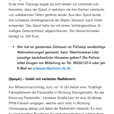
Ende ihres Trainings begab sie sich wieder zur Umkleide und
bemerkte, dass der Spind, in welchem sie ihre Sachen verstaute,
von unbekannten Tätern geöffnet wurde. Aus dem Spind wurde
ihre schwarze Umhängetasche der Marke „Versace“ samt Inhalt
entwendet. Den Spind hatte sie mit einem Vorhängeschloss (3-
stelliges Zahlenschloss) abgeschlossen. Der Gesamtschaden
beträgt ca. 250 Euro.
Wer hat im genannten Zeitraum im FitCamp verdächtige
Wahrnehmungen gemacht, kann Täterhinweise oder
sonstige sachdienliche Hinweise geben? Die Polizei
bittet Zeugen um Mitteilung an Tel. 06232/137-0 oder per
E-Mail an
pispeyer@polizei.rlp.de
(Speyer) – Unfall mit verletzter Radfahrerin
Am Mittwochnachmittag, kurz vor 15 Uhr befuhr eine 70-jährige
Fahrradfahrerin die Paulstraße in Richtung Slevogtstraße. An der
Kreuzung Paulstraße / Landauer Straße kam ihr eine 42-jährige
PKW-Fahrerin entgegen, welche nach links in Richtung
Ortsausgang abbog und dabei die Radfahrerin übersah. Es kam
zu einer leichten Berührung der Verkehrsteilnehmer, infolge derer