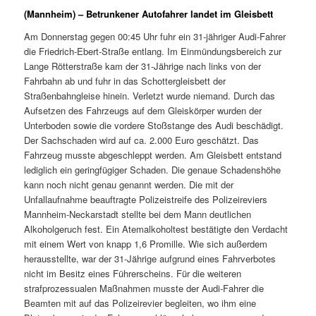
(Mannheim) – Betrunkener Autofahrer landet im Gleisbett
Am Donnerstag gegen 00:45 Uhr fuhr ein 31-jähriger Audi-Fahrer
die Friedrich-Ebert-Straße entlang. Im Einmündungsbereich zur
Lange Rötterstraße kam der 31-Jährige nach links von der
Fahrbahn ab und fuhr in das Schottergleisbett der
Straßenbahngleise hinein. Verletzt wurde niemand. Durch das
Aufsetzen des Fahrzeugs auf dem Gleiskörper wurden der
Unterboden sowie die vordere Stoßstange des Audi beschädigt.
Der Sachschaden wird auf ca. 2.000 Euro geschätzt. Das
Fahrzeug musste abgeschleppt werden. Am Gleisbett entstand
lediglich ein geringfügiger Schaden. Die genaue Schadenshöhe
kann noch nicht genau genannt werden. Die mit der
Unfallaufnahme beauftragte Polizeistreife des Polizeireviers
Mannheim-Neckarstadt stellte bei dem Mann deutlichen
Alkoholgeruch fest. Ein Atemalkoholtest bestätigte den Verdacht
mit einem Wert von knapp 1,6 Promille. Wie sich außerdem
herausstellte, war der 31-Jährige aufgrund eines Fahrverbotes
nicht im Besitz eines Führerscheins. Für die weiteren
strafprozessualen Maßnahmen musste der Audi-Fahrer die
Beamten mit auf das Polizeirevier begleiten, wo ihm eine