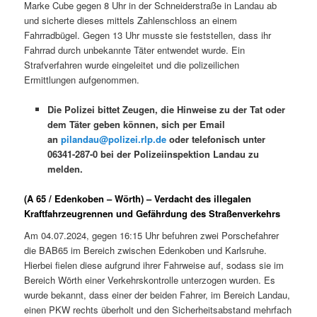
Marke Cube gegen 8 Uhr in der Schneiderstraße in Landau ab
und sicherte dieses mittels Zahlenschloss an einem
Fahrradbügel. Gegen 13 Uhr musste sie feststellen, dass ihr
Fahrrad durch unbekannte Täter entwendet wurde. Ein
Strafverfahren wurde eingeleitet und die polizeilichen
Ermittlungen aufgenommen.
Die Polizei bittet Zeugen, die Hinweise zu der Tat oder
dem Täter geben können, sich per Email
an
pilandau@polizei.rlp.de
oder telefonisch unter
06341-287-0 bei der Polizeiinspektion Landau zu
melden.
(A 65 / Edenkoben – Wörth) – Verdacht des illegalen
Kraftfahrzeugrennen und Gefährdung des Straßenverkehrs
Am 04.07.2024, gegen 16:15 Uhr befuhren zwei Porschefahrer
die BAB65 im Bereich zwischen Edenkoben und Karlsruhe.
Hierbei fielen diese aufgrund ihrer Fahrweise auf, sodass sie im
Bereich Wörth einer Verkehrskontrolle unterzogen wurden. Es
wurde bekannt, dass einer der beiden Fahrer, im Bereich Landau,
einen PKW rechts überholt und den Sicherheitsabstand mehrfach