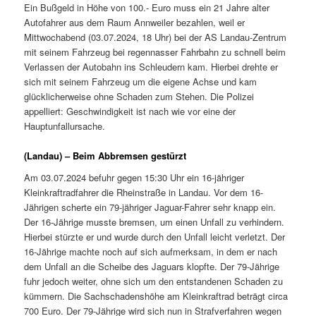
Ein Bußgeld in Höhe von 100.- Euro muss ein 21 Jahre alter
Autofahrer aus dem Raum Annweiler bezahlen, weil er
Mittwochabend (03.07.2024, 18 Uhr) bei der AS Landau-Zentrum
mit seinem Fahrzeug bei regennasser Fahrbahn zu schnell beim
Verlassen der Autobahn ins Schleudern kam. Hierbei drehte er
sich mit seinem Fahrzeug um die eigene Achse und kam
glücklicherweise ohne Schaden zum Stehen. Die Polizei
appelliert: Geschwindigkeit ist nach wie vor eine der
Hauptunfallursache.
(Landau) – Beim Abbremsen gestürzt
Am 03.07.2024 befuhr gegen 15:30 Uhr ein 16-jähriger
Kleinkraftradfahrer die Rheinstraße in Landau. Vor dem 16-
Jährigen scherte ein 79-jähriger Jaguar-Fahrer sehr knapp ein.
Der 16-Jährige musste bremsen, um einen Unfall zu verhindern.
Hierbei stürzte er und wurde durch den Unfall leicht verletzt. Der
16-Jährige machte noch auf sich aufmerksam, in dem er nach
dem Unfall an die Scheibe des Jaguars klopfte. Der 79-Jährige
fuhr jedoch weiter, ohne sich um den entstandenen Schaden zu
kümmern. Die Sachschadenshöhe am Kleinkraftrad beträgt circa
700 Euro. Der 79-Jährige wird sich nun in Strafverfahren wegen