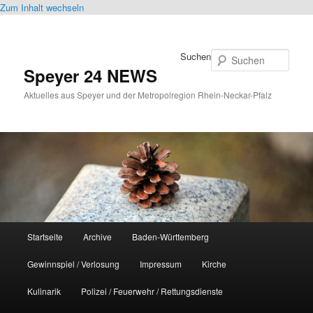
Zum Inhalt wechseln
Suchen
Speyer 24 NEWS
Aktuelles aus Speyer und der Metropolregion Rhein-Neckar-Pfalz
Hauptmenü
Startseite
Archive
Baden-Württemberg
Gewinnspiel / Verlosung
Impressum
Kirche
Kulinarik
Polizei / Feuerwehr / Rettungsdienste