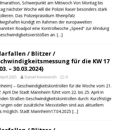
sonensuche / Öffentlichkeitsfahndung
BLAULICHTMELDUNGEN
dmarathon, Schwerpunkt am Mittwoch Von Montag bis
ag nächster Woche will die Polizei Raser besonders stark
sonensuche / Vermisste Person
BLAULICHTMELDUNGEN
ollieren. Das Polizeipräsidium Rheinpfalz
dwigshafen kündigt im Rahmen der europaweiten
ldung Polizei
BLAULICHTMELDUNGEN
annten Roadpol eine Kontrollwoche „Speed“ zur Ahndung
tlichkeitsfahndung
BLAULICHTMELDUNGEN
eschwindigkeitsverstößen an.
[…]
elt – Militärischer Übungsplatz Dudenhofen / Speyer
UMWELT
arfallen / Blitzer /
chwindigkeitsmessung für die KW 17
bogen spendet 10.000.- € an „Kinder unterm Regenbogen“
03. – 30.03.2024)
 April 2025
Daniel Kemmerich
0
/ Blitzer / Geschwindigkeitsmessung für die KW 19 (05.05. –
heim) – Geschwindigkeitskontrollen für die Woche vom 21.
GKEITSKONTROLLE
7. April Die Stadt Mannheim führt vom 22. bis 25. April in
nden Straßen Geschwindigkeitskontrollen durch: Kurzfristige
uipe gewinnt vor der Schweiz den Longines EEF Nations Cup im
ungen oder zusätzliche Messstellen sind aus aktuellem
-WÜRTTEMBERG
s möglich. Stadt Mannheim17.04.2025
[…]
eum Speyer / Brazzeltag
SPEYER