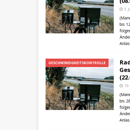
(08.
5. 
(Mann
bis 1
folge
Änder
Anlas
Rad
GESCHWINDIGKEITSKONTROLLE
Ges
(22.
19.
(Mann
bis 2
folge
Änder
Anlas