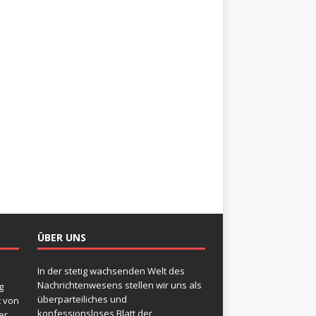
ÜBER UNS
In der stetig wachsenden Welt des
Nachrichtenwesens stellen wir uns als
g
überparteiliches und
t von
konfessionsloses Blatt der
er