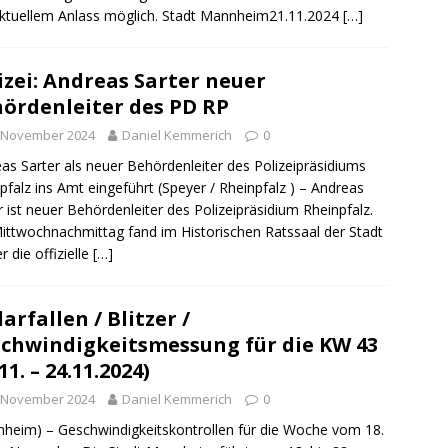
ktuellem Anlass möglich. Stadt Mannheim21.11.2024
[…]
izei: Andreas Sarter neuer
ördenleiter des PD RP
. November 2024
Daniel Kemmerich
0
as Sarter als neuer Behördenleiter des Polizeipräsidiums
pfalz ins Amt eingeführt (Speyer / Rheinpfalz ) – Andreas
r ist neuer Behördenleiter des Polizeipräsidium Rheinpfalz.
ttwochnachmittag fand im Historischen Ratssaal der Stadt
r die offizielle
[…]
arfallen / Blitzer /
chwindigkeitsmessung für die KW 43
11. – 24.11.2024)
. November 2024
Daniel Kemmerich
0
heim) – Geschwindigkeitskontrollen für die Woche vom 18.