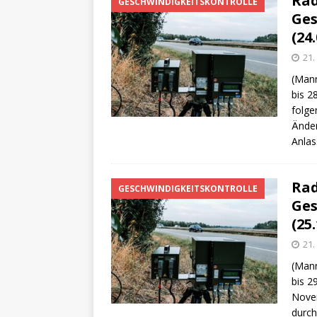
Rad
[ 4. Mai 2025 ]
Veranstaltu
GESCHWINDIGKEITSKONTROLLE
Ges
[ 29. März 2024 ]
Polizei 
(24.
21.
(Mann
bis 2
folge
Änder
Anlas
Rad
GESCHWINDIGKEITSKONTROLLE
Ges
(25.
21
(Mann
bis 2
Novem
durch