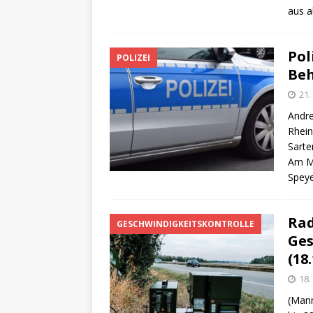
aus a
Pol
POLIZEI
Beh
21
Andre
Rhein
Sarte
Am Mi
Speye
Rad
GESCHWINDIGKEITSKONTROLLE
Ges
(18.
18
(Mann