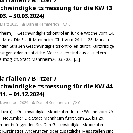
arfallen / Blitzer /
ng / Speyer
SPEYER
chwindigkeitsmessung für die KW 13
/ Konsumcannabisgesetz (KCanG)
BLAULICHTMELDUNGEN
03. – 30.03.2024)
 März 2025
Daniel Kemmerich
0
heim) – Geschwindigkeitskontrollen für die Woche vom 24.
8. März Die Stadt Mannheim führt vom 24. bis 28. März in
nden Straßen Geschwindigkeitskontrollen durch: Kurzfristige
ungen oder zusätzliche Messstellen sind aus aktuellem
s möglich. Stadt Mannheim20.03.2025
[…]
arfallen / Blitzer /
chwindigkeitsmessung für die KW 44
11. – 01.12.2024)
. November 2024
Daniel Kemmerich
0
heim) – Geschwindigkeitskontrollen für die Woche vom 25.
9. November Die Stadt Mannheim führt vom 25. bis 29.
ber in folgenden Straßen Geschwindigkeitskontrollen
: Kurzfristige Änderungen oder zusätzliche Messstellen sind