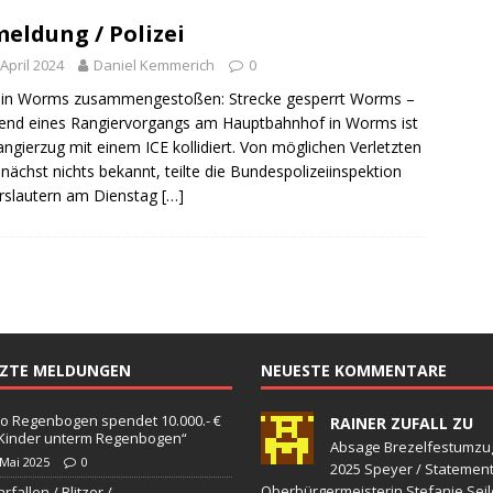
meldung / Polizei
 April 2024
Daniel Kemmerich
0
 in Worms zusammengestoßen: Strecke gesperrt Worms –
nd eines Rangiervorgangs am Hauptbahnhof in Worms ist
angierzug mit einem ICE kollidiert. Von möglichen Verletzten
unächst nichts bekannt, teilte die Bundespolizeiinspektion
rslautern am Dienstag
[…]
TZTE MELDUNGEN
NEUESTE KOMMENTARE
o Regenbogen spendet 10.000.- €
RAINER ZUFALL ZU
„Kinder unterm Regenbogen“
Absage Brezelfestumzu
 Mai 2025
0
2025 Speyer / Statemen
Oberbürgermeisterin Stefanie Seil
rfallen / Blitzer /