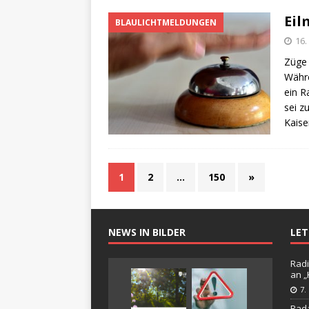
Eil
BLAULICHTMELDUNGEN
16.
Züge
Währe
ein R
sei z
Kaise
1
2
…
150
»
NEWS IN BILDER
LE
Radi
an 
7.
Rada