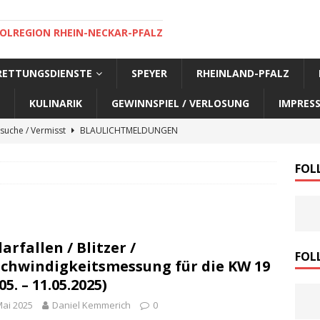
OLREGION RHEIN-NECKAR-PFALZ
 RETTUNGSDIENSTE
SPEYER
RHEINLAND-PFALZ
KULINARIK
GEWINNSPIEL / VERLOSUNG
IMPRES
suche / Vermisst
BLAULICHTMELDUNGEN
suche / Vermisst
BLAULICHTMELDUNGEN
FOL
suche / Vermisst
BLAULICHTMELDUNGEN
suche / Vermisst
SPEYER AKTUELL
suche / Vermisst
BLAULICHTMELDUNGEN
arfallen / Blitzer /
nensuche / Vermisst
BLAULICHTMELDUNGEN
FOL
chwindigkeitsmessung für die KW 19
nensuche / Vermisst
BLAULICHTMELDUNGEN
05. – 11.05.2025)
e Warnmeldung der Polizei
BLAULICHTMELDUNGEN
Mai 2025
Daniel Kemmerich
0