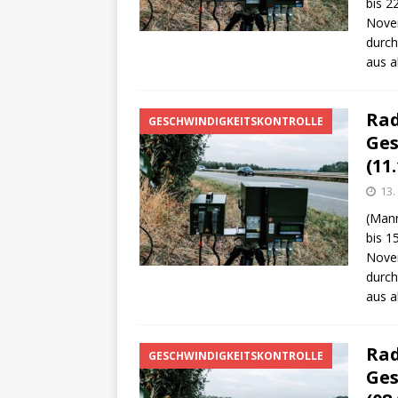
bis 2
Novem
durch
aus a
Rad
GESCHWINDIGKEITSKONTROLLE
Ges
(11.
13
(Mann
bis 1
Novem
durch
aus a
Rad
GESCHWINDIGKEITSKONTROLLE
Ges