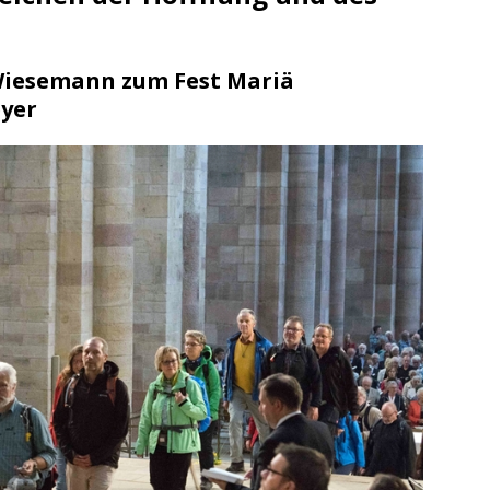
/ Konsumcannabisgesetz (KCanG)
BLAULICHTMELDUNGEN
suche / Vermisst
BLAULICHTMELDUNGEN
 Wiesemann zum Fest Mariä
yer