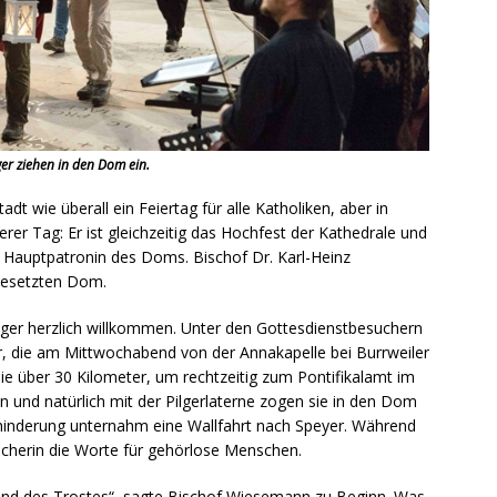
ger ziehen in den Dom ein.
dt wie überall ein Feiertag für alle Katholiken, aber in
rer Tag: Er ist gleichzeitig das Hochfest der Kathedrale und
r Hauptpatronin des Doms. Bischof Dr. Karl-Heinz
lbesetzten Dom.
Pilger herzlich willkommen. Unter den Gottesdienstbesuchern
 die am Mittwochabend von der Annakapelle bei Burrweiler
ie über 30 Kilometer, um rechtzeitig zum Pontifikalamt im
und natürlich mit der Pilgerlaterne zogen sie in den Dom
hinderung unternahm eine Wallfahrt nach Speyer. Während
cherin die Worte für gehörlose Menschen.
g und des Trostes“, sagte Bischof Wiesemann zu Beginn. Was