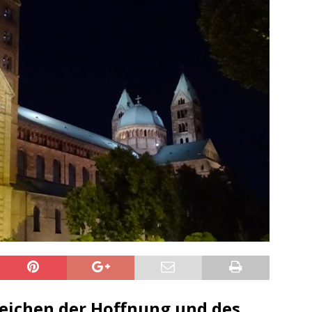
sonensuche / Vermisste Person
BLAULICHTMELDUNGEN
ldung Polizei
BLAULICHTMELDUNGEN
tlichkeitsfahndung
BLAULICHTMELDUNGEN
elt – Militärischer Übungsplatz Dudenhofen / Speyer
UMWELT
bogen spendet 10.000.- € an „Kinder unterm Regenbogen“
/ Blitzer / Geschwindigkeitsmessung für die KW 19 (05.05. –
GKEITSKONTROLLE
uipe gewinnt vor der Schweiz den Longines EEF Nations Cup im
-WÜRTTEMBERG
eum Speyer / Brazzeltag
SPEYER
ng / Speyer
SPEYER
 Zeichen der Hoffnung und des