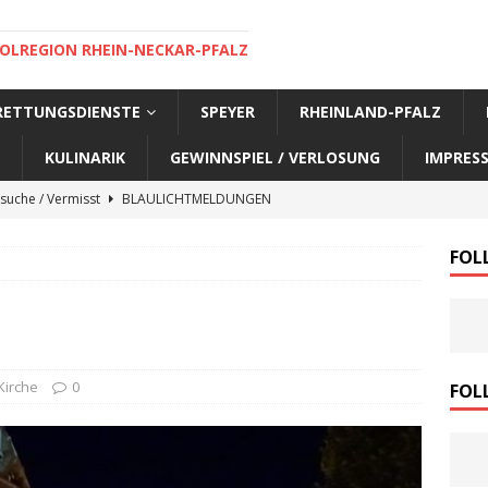
OLREGION RHEIN-NECKAR-PFALZ
 RETTUNGSDIENSTE
SPEYER
RHEINLAND-PFALZ
KULINARIK
GEWINNSPIEL / VERLOSUNG
IMPRES
suche / Vermisst
BLAULICHTMELDUNGEN
suche / Vermisst
BLAULICHTMELDUNGEN
FOL
suche / Vermisst
SPEYER AKTUELL
suche / Vermisst
BLAULICHTMELDUNGEN
nensuche / Vermisst
BLAULICHTMELDUNGEN
nensuche / Vermisst
BLAULICHTMELDUNGEN
Kirche
0
FOL
e Warnmeldung der Polizei
BLAULICHTMELDUNGEN
sonensuche / Öffentlichkeitsfahndung
BLAULICHTMELDUNGEN