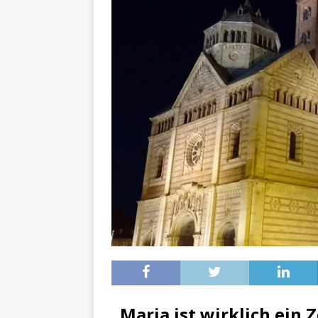
[ 11. November 2023 ]
Per
[ 31. Oktober 2023 ]
Eilme
[ 19. Oktober 2023 ]
Öffen
[ 15. April 2023 ]
Natur/Umw
& NATUR
[ 7. Mai 2025 ]
Radio Regen
BADEN-WÜRTTEMBERG
[ 6. Mai 2025 ]
Radarfallen 
11.05.2025)
GESCHWINDI
[ 5. Mai 2025 ]
Deutsche Eq
MVV-Reitstadion
BADEN
[ 4. Mai 2025 ]
Technik Mus
[ 4. Mai 2025 ]
Veranstaltu
„Maria ist wirklich ein