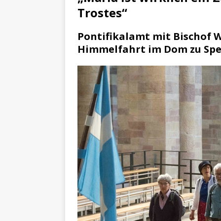
[ 29. März 2024 ]
Polizei 
Trostes“
[ 20. März 2024 ]
Personen
Pontifikalamt mit Bischof
Himmelfahrt im Dom zu Spe