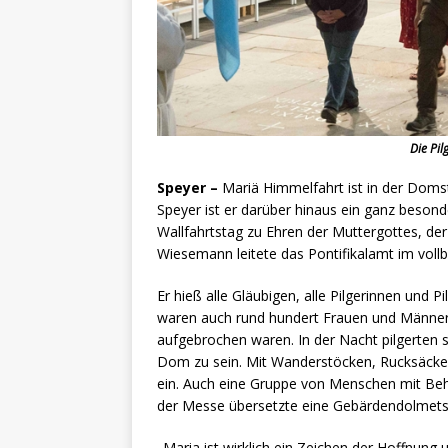
Die Pil
Speyer –
Mariä Himmelfahrt ist in der Domsta
Speyer ist er darüber hinaus ein ganz besonde
Wallfahrtstag zu Ehren der Muttergottes, de
Wiesemann leitete das Pontifikalamt im vol
Er hieß alle Gläubigen, alle Pilgerinnen und 
waren auch rund hundert Frauen und Männer,
aufgebrochen waren. In der Nacht pilgerten s
Dom zu sein. Mit Wanderstöcken, Rucksäcken 
ein. Auch eine Gruppe von Menschen mit Be
der Messe übersetzte eine Gebärdendolmets
„Maria ist wirklich ein Zeichen der Hoffnun