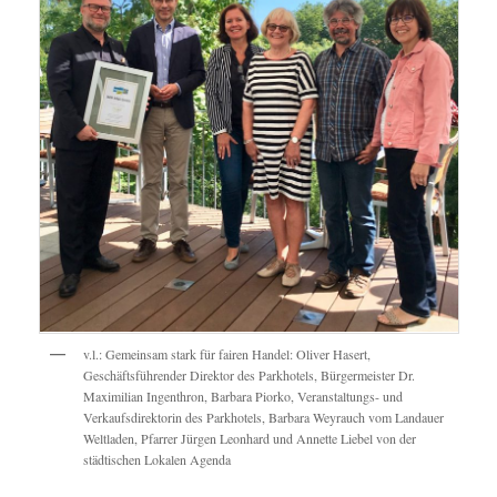
v.l.: Gemeinsam stark für fairen Handel: Oliver Hasert,
Geschäftsführender Direktor des Parkhotels, Bürgermeister Dr.
Maximilian Ingenthron, Barbara Piorko, Veranstaltungs- und
Verkaufsdirektorin des Parkhotels, Barbara Weyrauch vom Landauer
Weltladen, Pfarrer Jürgen Leonhard und Annette Liebel von der
städtischen Lokalen Agenda