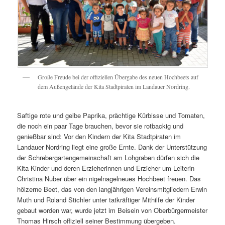
Große Freude bei der offiziellen Übergabe des neuen Hochbeets auf
dem Außengelände der Kita Stadtpiraten im Landauer Nordring.
Saftige rote und gelbe Paprika, prächtige Kürbisse und Tomaten,
die noch ein paar Tage brauchen, bevor sie rotbackig und
genießbar sind: Vor den Kindern der Kita Stadtpiraten im
Landauer Nordring liegt eine große Ernte. Dank der Unterstützung
der Schrebergartengemeinschaft am Lohgraben dürfen sich die
Kita-Kinder und deren Erzieherinnen und Erzieher um Leiterin
Christina Nuber über ein nigelnagelneues Hochbeet freuen. Das
hölzerne Beet, das von den langjährigen Vereinsmitgliedern Erwin
Muth und Roland Stichler unter tatkräftiger Mithilfe der Kinder
gebaut worden war, wurde jetzt im Beisein von Oberbürgermeister
Thomas Hirsch offiziell seiner Bestimmung übergeben.