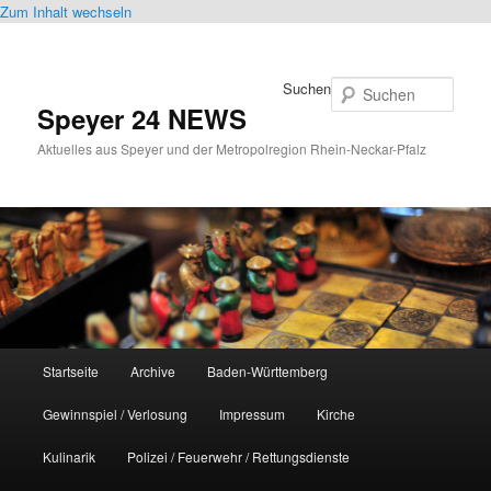
Zum Inhalt wechseln
Suchen
Speyer 24 NEWS
Aktuelles aus Speyer und der Metropolregion Rhein-Neckar-Pfalz
Hauptmenü
Startseite
Archive
Baden-Württemberg
Gewinnspiel / Verlosung
Impressum
Kirche
Kulinarik
Polizei / Feuerwehr / Rettungsdienste