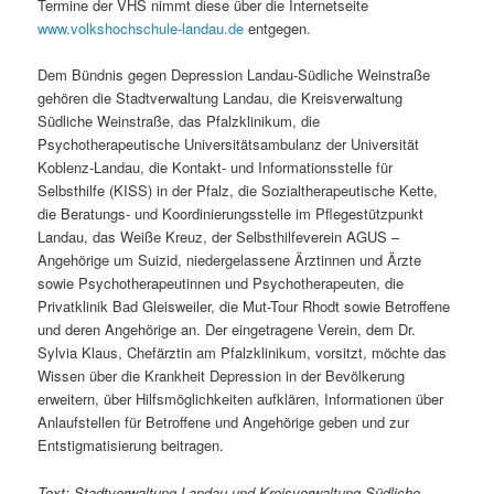
Termine der VHS nimmt diese über die Internetseite
www.volkshochschule-landau.de
entgegen.
Dem Bündnis gegen Depression Landau-Südliche Weinstraße
gehören die Stadtverwaltung Landau, die Kreisverwaltung
Südliche Weinstraße, das Pfalzklinikum, die
Psychotherapeutische Universitätsambulanz der Universität
Koblenz-Landau, die Kontakt- und Informationsstelle für
Selbsthilfe (KISS) in der Pfalz, die Sozialtherapeutische Kette,
die Beratungs- und Koordinierungsstelle im Pflegestützpunkt
Landau, das Weiße Kreuz, der Selbsthilfeverein AGUS –
Angehörige um Suizid, niedergelassene Ärztinnen und Ärzte
sowie Psychotherapeutinnen und Psychotherapeuten, die
Privatklinik Bad Gleisweiler, die Mut-Tour Rhodt sowie Betroffene
und deren Angehörige an. Der eingetragene Verein, dem Dr.
Sylvia Klaus, Chefärztin am Pfalzklinikum, vorsitzt, möchte das
Wissen über die Krankheit Depression in der Bevölkerung
erweitern, über Hilfsmöglichkeiten aufklären, Informationen über
Anlaufstellen für Betroffene und Angehörige geben und zur
Entstigmatisierung beitragen.
Text: Stadtverwaltung Landau und Kreisverwaltung Südliche