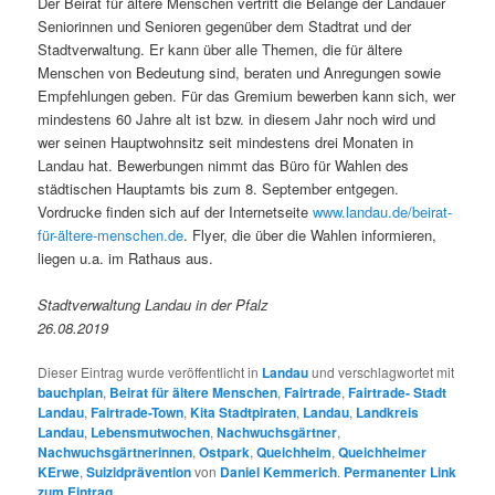
Der Beirat für ältere Menschen vertritt die Belange der Landauer
Seniorinnen und Senioren gegenüber dem Stadtrat und der
Stadtverwaltung. Er kann über alle Themen, die für ältere
Menschen von Bedeutung sind, beraten und Anregungen sowie
Empfehlungen geben. Für das Gremium bewerben kann sich, wer
mindestens 60 Jahre alt ist bzw. in diesem Jahr noch wird und
wer seinen Hauptwohnsitz seit mindestens drei Monaten in
Landau hat. Bewerbungen nimmt das Büro für Wahlen des
städtischen Hauptamts bis zum 8. September entgegen.
Vordrucke finden sich auf der Internetseite
www.landau.de/beirat-
für-ältere-menschen.de
. Flyer, die über die Wahlen informieren,
liegen u.a. im Rathaus aus.
Stadtverwaltung Landau in der Pfalz
26.08.2019
Dieser Eintrag wurde veröffentlicht in
Landau
und verschlagwortet mit
bauchplan
,
Beirat für ältere Menschen
,
Fairtrade
,
Fairtrade- Stadt
Landau
,
Fairtrade-Town
,
Kita Stadtpiraten
,
Landau
,
Landkreis
Landau
,
Lebensmutwochen
,
Nachwuchsgärtner
,
Nachwuchsgärtnerinnen
,
Ostpark
,
Queichheim
,
Queichheimer
KErwe
,
Suizidprävention
von
Daniel Kemmerich
.
Permanenter Link
zum Eintrag
.