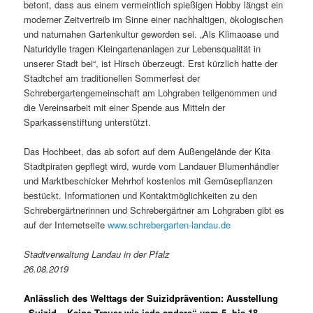
betont, dass aus einem vermeintlich spießigen Hobby längst ein
moderner Zeitvertreib im Sinne einer nachhaltigen, ökologischen
und naturnahen Gartenkultur geworden sei. „Als Klimaoase und
Naturidylle tragen Kleingartenanlagen zur Lebensqualität in
unserer Stadt bei“, ist Hirsch überzeugt. Erst kürzlich hatte der
Stadtchef am traditionellen Sommerfest der
Schrebergartengemeinschaft am Lohgraben teilgenommen und
die Vereinsarbeit mit einer Spende aus Mitteln der
Sparkassenstiftung unterstützt.
Das Hochbeet, das ab sofort auf dem Außengelände der Kita
Stadtpiraten gepflegt wird, wurde vom Landauer Blumenhändler
und Marktbeschicker Mehrhof kostenlos mit Gemüsepflanzen
bestückt. Informationen und Kontaktmöglichkeiten zu den
Schrebergärtnerinnen und Schrebergärtner am Lohgraben gibt es
auf der Internetseite
www.schrebergarten-landau.de
Stadtverwaltung Landau in der Pfalz
26.08.2019
Anlässlich des Welttags der Suizidprävention: Ausstellung
„Suizid – Keine Trauer wie jede andere“ vom 5. bis 18.