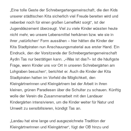
„Eine tolle Geste der Schrebergartengemeinschaft, die den Kids
unserer städtischen Kita sicherlich viel Freude bereiten wird und
nebenbei noch für einen großen Lerneffekt sorgt“, ist der
Jugenddezernent überzeugt. Viel zu viele Kinder wüssten heute
nicht mehr, wo unsere Lebensmittel herkämen bzw. wie sie in
ihrer „natürlichen“ Form aussähen – hier hätten die Kinder der
Kita Stadtpiraten nun Anschauungsmaterial aus erster Hand. Ein
Eindruck, den der Vorsitzende der Schrebergartengemeinschaft
Aydin Tas nur bestätigen kann. „«Was ist das?» ist die häufigste
Frage, wenn Kinder uns vor Ort in unseren Schrebergärten am
Lohgraben besuchen“, berichtet er. Auch die Kinder der Kita
Stadtpiraten hatten im Vorfeld die Möglichkeit, den
Kleingärtnerinnen und Kleingärtnern bei der Arbeit in ihren
kleinen, grünen Paradiesen über die Schulter zu schauen. Künftig
wolle der Verein die Zusammenarbeit mit den Landauer
Kindergärten intensivieren, um die Kinder weiter für Natur und
Umwelt zu sensibilisieren, kündigt Tas an.
„Landau hat eine lange und ausgezeichnete Tradition der
Kleingärtnerinnen und Kleingärtner“, fügt der OB hinzu und