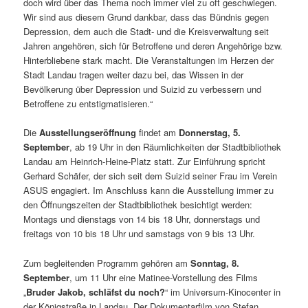
doch wird über das Thema noch immer viel zu oft geschwiegen.
Wir sind aus diesem Grund dankbar, dass das Bündnis gegen
Depression, dem auch die Stadt- und die Kreisverwaltung seit
Jahren angehören, sich für Betroffene und deren Angehörige bzw.
Hinterbliebene stark macht. Die Veranstaltungen im Herzen der
Stadt Landau tragen weiter dazu bei, das Wissen in der
Bevölkerung über Depression und Suizid zu verbessern und
Betroffene zu entstigmatisieren.“
Die
Ausstellungseröffnung
findet am
Donnerstag, 5.
September
, ab 19 Uhr in den Räumlichkeiten der Stadtbibliothek
Landau am Heinrich-Heine-Platz statt. Zur Einführung spricht
Gerhard Schäfer, der sich seit dem Suizid seiner Frau im Verein
ASUS engagiert. Im Anschluss kann die Ausstellung immer zu
den Öffnungszeiten der Stadtbibliothek besichtigt werden:
Montags und dienstags von 14 bis 18 Uhr, donnerstags und
freitags von 10 bis 18 Uhr und samstags von 9 bis 13 Uhr.
Zum begleitenden Programm gehören am
Sonntag, 8.
September
, um 11 Uhr eine Matinee-Vorstellung des Films
„
Bruder Jakob, schläfst du noch?
“ im Universum-Kinocenter in
der Königstraße in Landau. Der Dokumentarfilm von Stefan