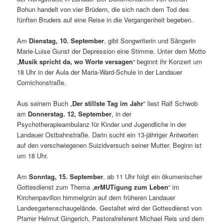
Bohun handelt von vier Brüdern, die sich nach dem Tod des
fünften Bruders auf eine Reise in die Vergangenheit begeben.
Am
Dienstag, 10. September
, gibt Songwriterin und Sängerin
Marie-Luise Gunst der Depression eine Stimme. Unter dem Motto
„
Musik spricht da, wo Worte versagen
“ beginnt ihr Konzert um
18 Uhr in der Aula der Maria-Ward-Schule in der Landauer
Cornichonstraße.
Aus seinem Buch „
Der stillste Tag im Jahr
“ liest Ralf Schwob
am
Donnerstag. 12, September
, in der
Psychotherapieambulanz für Kinder und Jugendliche in der
Landauer Ostbahnstraße. Darin sucht ein 13-jähriger Antworten
auf den verschwiegenen Suizidversuch seiner Mutter. Beginn ist
um 18 Uhr.
Am
Sonntag, 15. September
, ab 11 Uhr folgt ein ökumenischer
Gottesdienst zum Thema „
erMUTigung zum Leben
“ im
Kirchenpavillon himmelgrün auf dem früheren Landauer
Landesgartenschaugelände. Gestaltet wird der Gottesdienst von
Pfarrer Helmut Gingerich, Pastoralreferent Michael Reis und dem