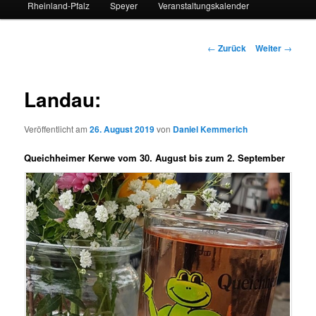
Rheinland-Pfalz
Speyer
Veranstaltungskalender
Beitrags-
←
Zurück
Weiter
→
Navigation
Landau:
Veröffentlicht am
26. August 2019
von
Daniel Kemmerich
Queichheimer Kerwe vom 30. August bis zum 2. September