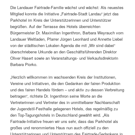
Die Landauer Fairtrade-Familie wächst und wächst: Als neuestes
Mitglied konnte die Initiative „Fairtrade-Stadt Landau“ jetzt das
Parkhotel im Kreis der Unterstützerinnen und Unterstützer
begrüßen. Auf der Terrasse des Hotels überreichten
Bürgermeister Dr. Maximilian Ingenthron, Barbara Weyrauch vom
Landauer Weltladen, Pfarrer Jürgen Leonhard und Annette Liebel
von der städtischen Lokalen Agenda die mit „Wir sind dabei“
überschriebene Urkunde an den Geschäftsführenden Direktor
Oliver Hasert sowie an Veranstaltungs- und Verkaufsdirektorin
Barbara Piorko.
„Herzlich willkommen im wachsenden Kreis der Institutionen,
Vereine und Initiativen, die den Gedanken der fairen Produktion
und des fairen Handels fördern – und aktiv zu dessen Verbreitung
beitragen“, richtete Dr. Ingenthron seine Worte an die
Vertreterinnen und Vertreter des in unmittelbarer Nachbarschaft
der Jugendstil-Festhalle gelegenen Hotels, das regelmäßig zu
den Top-Tagungshotels in Deutschland gewählt wird. „Als
Fairtrade-Initiative freuen wir uns sehr, dass das Parkhotel als
großes und renommiertes Haus nun auch offiziell zu den
Unterstützerinnen und Unterstützern des Fairtrade-Gedankens in