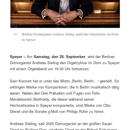
Berliner Domorganist Andreas Sieling spielt den Orgelzyklus im Dom
zu Speyer
Speyer –
Am
Samstag, den 28. September
, wird der Berliner
Domorganist Andreas Sieling den Orgelzyklus im Dom zu Speyer
mit einem Orgelabend um 19.30 Uhr fortsetzen.
Sein Konzert hat er unter das Motto „Berlin, Berlin…“ gestellt. So
erklingen Werke von Komponisten, die in Berlin musikalisch tätig
waren. Neben den Drei Präludien und Fugen von Felix
Mendelssohn Bartholdy, die dieser während seiner
Hochzeitsreise in Speyer komponierte, sind Werke von Otto
Dienel und die Sonate g-Moll von Philipp Rüfer zu hören.
Andreas Sieling, seit 2005 Domorganist an der großen Sauer-
Orgel im Berliner Dom, studierte Orgel an der Robert-Schumann-