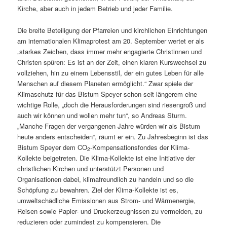
Kirche, aber auch in jedem Betrieb und jeder Familie.
Die breite Beteiligung der Pfarreien und kirchlichen Einrichtungen
am internationalen Klimaprotest am 20. September wertet er als
„starkes Zeichen, dass immer mehr engagierte Christinnen und
Christen spüren: Es ist an der Zeit, einen klaren Kurswechsel zu
vollziehen, hin zu einem Lebensstil, der ein gutes Leben für alle
Menschen auf diesem Planeten ermöglicht.“ Zwar spiele der
Klimaschutz für das Bistum Speyer schon seit längerem eine
wichtige Rolle, „doch die Herausforderungen sind riesengroß und
auch wir können und wollen mehr tun“, so Andreas Sturm.
„Manche Fragen der vergangenen Jahre würden wir als Bistum
heute anders entscheiden“, räumt er ein. Zu Jahresbeginn ist das
Bistum Speyer dem CO
-Kompensationsfondes der Klima-
2
Kollekte beigetreten. Die Klima-Kollekte ist eine Initiative der
christlichen Kirchen und unterstützt Personen und
Organisationen dabei, klimafreundlich zu handeln und so die
Schöpfung zu bewahren. Ziel der Klima-Kollekte ist es,
umweltschädliche Emissionen aus Strom- und Wärmenergie,
Reisen sowie Papier- und Druckerzeugnissen zu vermeiden, zu
reduzieren oder zumindest zu kompensieren. Die