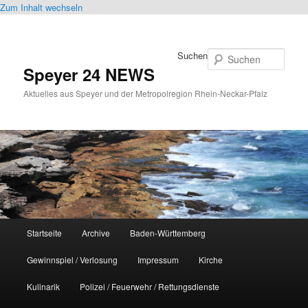
Zum Inhalt wechseln
Suchen
Speyer 24 NEWS
Aktuelles aus Speyer und der Metropolregion Rhein-Neckar-Pfalz
Hauptmenü
Startseite
Archive
Baden-Württemberg
Gewinnspiel / Verlosung
Impressum
Kirche
Kulinarik
Polizei / Feuerwehr / Rettungsdienste