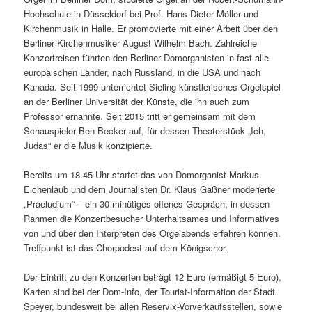
Hochschule in Düsseldorf bei Prof. Hans-Dieter Möller und
Kirchenmusik in Halle. Er promovierte mit einer Arbeit über den
Berliner Kirchenmusiker August Wilhelm Bach. Zahlreiche
Konzertreisen führten den Berliner Domorganisten in fast alle
europäischen Länder, nach Russland, in die USA und nach
Kanada. Seit 1999 unterrichtet Sieling künstlerisches Orgelspiel
an der Berliner Universität der Künste, die ihn auch zum
Professor ernannte. Seit 2015 tritt er gemeinsam mit dem
Schauspieler Ben Becker auf, für dessen Theaterstück „Ich,
Judas“ er die Musik konzipierte.
Bereits um 18.45 Uhr startet das von Domorganist Markus
Eichenlaub und dem Journalisten Dr. Klaus Gaßner moderierte
„Praeludium“ – ein 30-minütiges offenes Gespräch, in dessen
Rahmen die Konzertbesucher Unterhaltsames und Informatives
von und über den Interpreten des Orgelabends erfahren können.
Treffpunkt ist das Chorpodest auf dem Königschor.
Der Eintritt zu den Konzerten beträgt 12 Euro (ermäßigt 5 Euro),
Karten sind bei der Dom-Info, der Tourist-Information der Stadt
Speyer, bundesweit bei allen Reservix-Vorverkaufsstellen, sowie