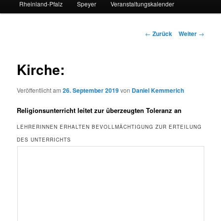
Rheinland-Pfalz
Speyer
Veranstaltungskalender
Beitrags-
←
Zurück
Weiter
→
Navigation
Kirche:
Veröffentlicht am
26. September 2019
von
Daniel Kemmerich
Religionsunterricht leitet zur überzeugten Toleranz an
LEHRERINNEN ERHALTEN BEVOLLMÄCHTIGUNG ZUR ERTEILUNG
DES UNTERRICHTS