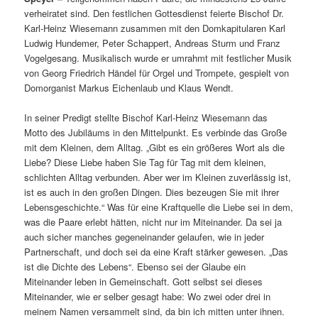
verheiratet sind. Den festlichen Gottesdienst feierte Bischof Dr.
Karl-Heinz Wiesemann zusammen mit den Domkapitularen Karl
Ludwig Hundemer, Peter Schappert, Andreas Sturm und Franz
Vogelgesang. Musikalisch wurde er umrahmt mit festlicher Musik
von Georg Friedrich Händel für Orgel und Trompete, gespielt von
Domorganist Markus Eichenlaub und Klaus Wendt.
In seiner Predigt stellte Bischof Karl-Heinz Wiesemann das
Motto des Jubiläums in den Mittelpunkt. Es verbinde das Große
mit dem Kleinen, dem Alltag. „Gibt es ein größeres Wort als die
Liebe? Diese Liebe haben Sie Tag für Tag mit dem kleinen,
schlichten Alltag verbunden. Aber wer im Kleinen zuverlässig ist,
ist es auch in den großen Dingen. Dies bezeugen Sie mit ihrer
Lebensgeschichte.“ Was für eine Kraftquelle die Liebe sei in dem,
was die Paare erlebt hätten, nicht nur im Miteinander. Da sei ja
auch sicher manches gegeneinander gelaufen, wie in jeder
Partnerschaft, und doch sei da eine Kraft stärker gewesen. „Das
ist die Dichte des Lebens“. Ebenso sei der Glaube ein
Miteinander leben in Gemeinschaft. Gott selbst sei dieses
Miteinander, wie er selber gesagt habe: Wo zwei oder drei in
meinem Namen versammelt sind, da bin ich mitten unter ihnen.