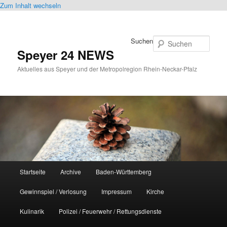
Zum Inhalt wechseln
Suchen
Speyer 24 NEWS
Aktuelles aus Speyer und der Metropolregion Rhein-Neckar-Pfalz
Hauptmenü
Startseite
Archive
Baden-Württemberg
Gewinnspiel / Verlosung
Impressum
Kirche
Kulinarik
Polizei / Feuerwehr / Rettungsdienste