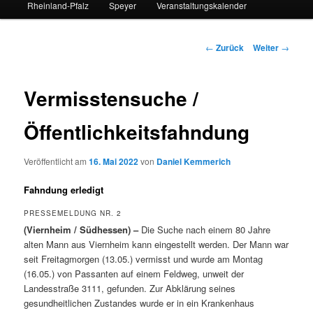
Rheinland-Pfalz
Speyer
Veranstaltungskalender
Beitrags-
←
Zurück
Weiter
→
Navigation
Vermisstensuche /
Öffentlichkeitsfahndung
Veröffentlicht am
16. Mai 2022
von
Daniel Kemmerich
Fahndung erledigt
PRESSEMELDUNG NR. 2
(Viernheim / Südhessen) –
Die Suche nach einem 80 Jahre
alten Mann aus Viernheim kann eingestellt werden. Der Mann war
seit Freitagmorgen (13.05.) vermisst und wurde am Montag
(16.05.) von Passanten auf einem Feldweg, unweit der
Landesstraße 3111, gefunden. Zur Abklärung seines
gesundheitlichen Zustandes wurde er in ein Krankenhaus