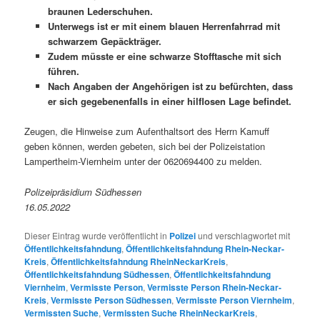
braunen Lederschuhen.
Unterwegs ist er mit einem blauen Herrenfahrrad mit
schwarzem Gepäckträger.
Zudem müsste er eine schwarze Stofftasche mit sich
führen.
Nach Angaben der Angehörigen ist zu befürchten, dass
er sich gegebenenfalls in einer hilflosen Lage befindet.
Zeugen, die Hinweise zum Aufenthaltsort des Herrn Kamuff
geben können, werden gebeten, sich bei der Polizeistation
Lampertheim-Viernheim unter der 0620694400 zu melden.
Polizeipräsidium Südhessen
16.05.2022
Dieser Eintrag wurde veröffentlicht in
Polizei
und verschlagwortet mit
Öffentlichkeitsfahndung
,
Öffentlichkeitsfahndung Rhein-Neckar-
Kreis
,
Öffentlichkeitsfahndung RheinNeckarKreis
,
Öffentlichkeitsfahndung Südhessen
,
Öffentlichkeitsfahndung
Viernheim
,
Vermisste Person
,
Vermisste Person Rhein-Neckar-
Kreis
,
Vermisste Person Südhessen
,
Vermisste Person Viernheim
,
Vermissten Suche
,
Vermissten Suche RheinNeckarKreis
,