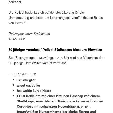
gebracht.
Die Polizei bedankt sich bei der Bevölkerung für die
Unterstützung und bittet um Löschung des veröffentlichen Bildes
von Herrn K.
Polizeipräsidium Südhessen
16.05.2022
80-jähriger vermisst / Polizei Südhessen bittet um Hinweise
Seit Freitagmorgen (13.05.) gg. 10:00 Uhr wird aus Viernheim der
80- jährige Herr Walter Kamuff vermisst.
HERR KAMUFF IST:
172 cm groß
wiegt ca. 70 kg
hat weiße kurze Haare
Er ist bekleidet mit einer braunen Basecap mit einem
Shell-Logo, einer blauen Blouson-Jacke, einer braunen
Cord-Hose mit schwarzen Hosenträgern, einem
braun/weißen Kurzarmhemd der Marke Eterna und