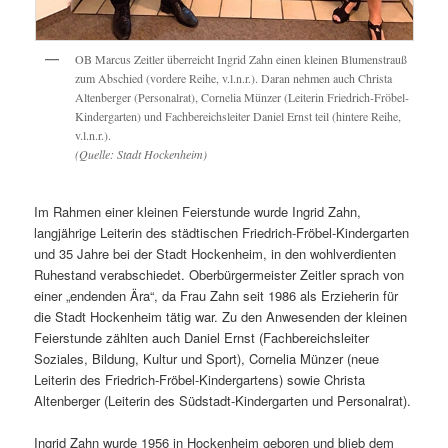
OB Marcus Zeitler überreicht Ingrid Zahn einen kleinen Blumenstrauß
zum Abschied (vordere Reihe, v.l.n.r.). Daran nehmen auch Christa
Altenberger (Personalrat), Cornelia Münzer (Leiterin Friedrich-Fröbel-
Kindergarten) und Fachbereichsleiter Daniel Ernst teil (hintere Reihe,
v.l.n.r.).
(Quelle: Stadt Hockenheim)
Im Rahmen einer kleinen Feierstunde wurde Ingrid Zahn,
langjährige Leiterin des städtischen Friedrich-Fröbel-Kindergarten
und 35 Jahre bei der Stadt Hockenheim, in den wohlverdienten
Ruhestand verabschiedet. Oberbürgermeister Zeitler sprach von
einer „endenden Ära“, da Frau Zahn seit 1986 als Erzieherin für
die Stadt Hockenheim tätig war. Zu den Anwesenden der kleinen
Feierstunde zählten auch Daniel Ernst (Fachbereichsleiter
Soziales, Bildung, Kultur und Sport), Cornelia Münzer (neue
Leiterin des Friedrich-Fröbel-Kindergartens) sowie Christa
Altenberger (Leiterin des Südstadt-Kindergarten und Personalrat).
Ingrid Zahn wurde 1956 in Hockenheim geboren und blieb dem