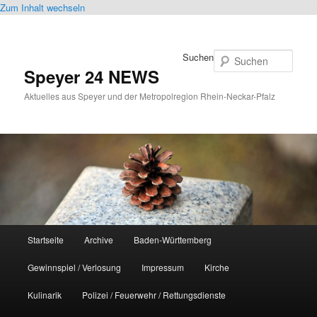
Zum Inhalt wechseln
Suchen
Speyer 24 NEWS
Aktuelles aus Speyer und der Metropolregion Rhein-Neckar-Pfalz
Hauptmenü
Startseite
Archive
Baden-Württemberg
Gewinnspiel / Verlosung
Impressum
Kirche
Kulinarik
Polizei / Feuerwehr / Rettungsdienste