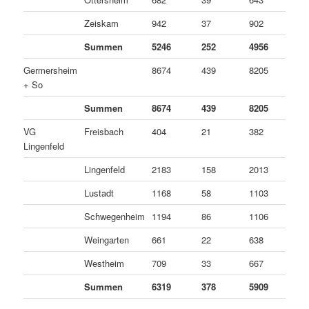
Zeiskam
942
37
902
3
Summen
5246
252
4956
3
Germersheim
8674
439
8205
3
+ So
Summen
8674
439
8205
3
VG
Freisbach
404
21
382
1
Lingenfeld
Lingenfeld
2183
158
2013
1
Lustadt
1168
58
1103
7
Schwegenheim
1194
86
1106
2
Weingarten
661
22
638
1
Westheim
709
33
667
9
Summen
6319
378
5909
3