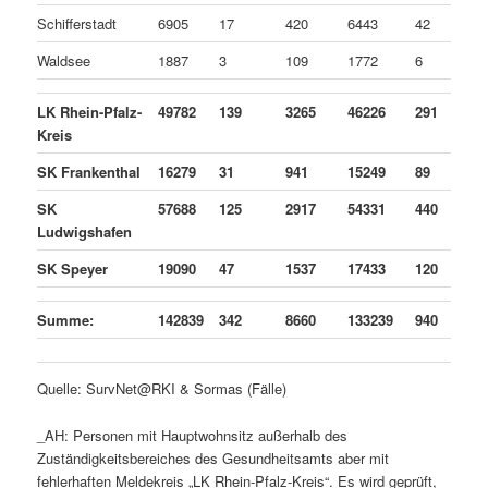
Schifferstadt
6905
17
420
6443
42
Waldsee
1887
3
109
1772
6
LK Rhein-Pfalz-
49782
139
3265
46226
291
Kreis
SK Frankenthal
16279
31
941
15249
89
SK
57688
125
2917
54331
440
Ludwigshafen
SK Speyer
19090
47
1537
17433
120
Summe:
142839
342
8660
133239
940
Quelle: SurvNet@RKI & Sormas (Fälle)
_AH: Personen mit Hauptwohnsitz außerhalb des
Zuständigkeitsbereiches des Gesundheitsamts aber mit
fehlerhaften Meldekreis „LK Rhein-Pfalz-Kreis“. Es wird geprüft,