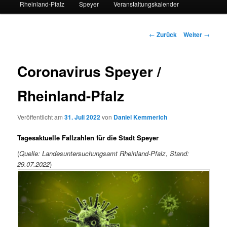
Rheinland-Pfalz
Speyer
Veranstaltungskalender
Beitrags-
←
Zurück
Weiter
→
Navigation
Coronavirus Speyer /
Rheinland-Pfalz
Veröffentlicht am
31. Juli 2022
von
Daniel Kemmerich
Tagesaktuelle Fallzahlen für die Stadt Speyer
(
Quelle: Landesuntersuchungsamt Rheinland-Pfalz
,
Stand:
29.07.2022
)