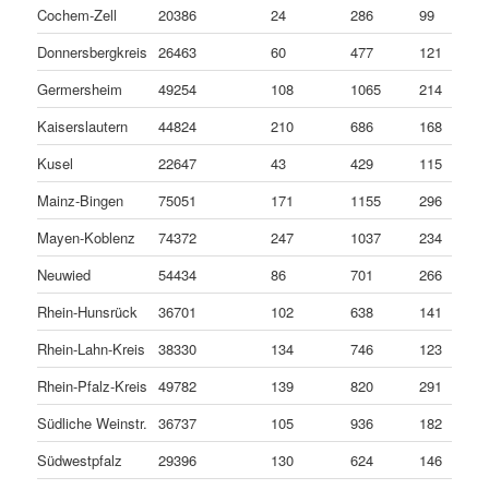
Cochem-Zell
20386
24
286
99
Donnersbergkreis
26463
60
477
121
Germersheim
49254
108
1065
214
Kaiserslautern
44824
210
686
168
Kusel
22647
43
429
115
Mainz-Bingen
75051
171
1155
296
Mayen-Koblenz
74372
247
1037
234
Neuwied
54434
86
701
266
Rhein-Hunsrück
36701
102
638
141
Rhein-Lahn-Kreis
38330
134
746
123
Rhein-Pfalz-Kreis
49782
139
820
291
Südliche Weinstr.
36737
105
936
182
Südwestpfalz
29396
130
624
146