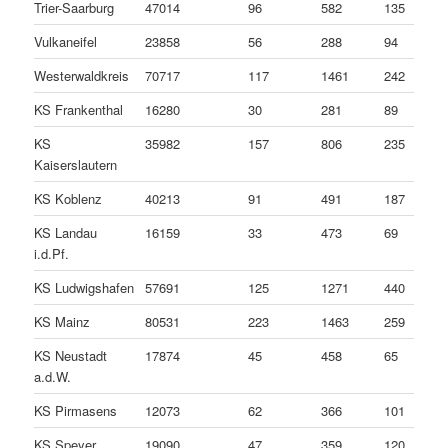
Trier-Saarburg
47014
96
582
135
Vulkaneifel
23858
56
288
94
Westerwaldkreis
70717
117
1461
242
KS Frankenthal
16280
30
281
89
KS
35982
157
806
235
Kaiserslautern
KS Koblenz
40213
91
491
187
KS Landau
16159
33
473
69
i.d.Pf.
KS Ludwigshafen
57691
125
1271
440
KS Mainz
80531
223
1463
259
KS Neustadt
17874
45
458
65
a.d.W.
KS Pirmasens
12073
62
366
101
KS Speyer
19090
47
359
120