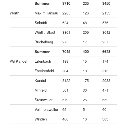
Summen
3710
235
3450
2
Wörth
Maximiliansau
2285
126
2153
6
Schaidt
624
48
576
0
Wörth, Stadt
3861
209
3642
1
Büchelberg
275
17
257
1
Summen
7045
400
6628
1
VG Kandel
Erlenbach
189
15
174
0
Freckenfeld
534
18
515
1
Kandel
3122
175
2933
1
Minfeld
501
30
471
0
Steinweiler
679
25
652
2
Vollmersweiler
65
5
60
0
Winden
400
16
383
1