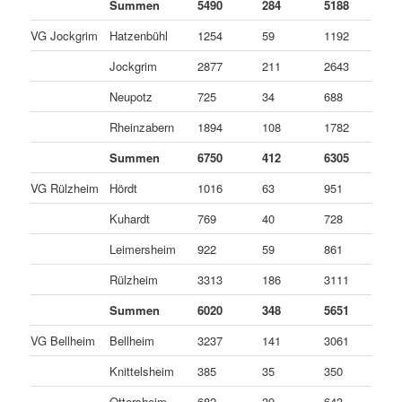
Summen
5490
284
5188
1
VG Jockgrim
Hatzenbühl
1254
59
1192
3
Jockgrim
2877
211
2643
2
Neupotz
725
34
688
3
Rheinzabern
1894
108
1782
4
Summen
6750
412
6305
3
VG Rülzheim
Hördt
1016
63
951
2
Kuhardt
769
40
728
1
Leimersheim
922
59
861
2
Rülzheim
3313
186
3111
1
Summen
6020
348
5651
2
VG Bellheim
Bellheim
3237
141
3061
3
Knittelsheim
385
35
350
0
Ottersheim
682
39
643
0