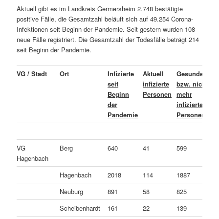
Aktuell gibt es im Landkreis Germersheim 2.748 bestätigte
positive Fälle, die Gesamtzahl beläuft sich auf 49.254 Corona-
Infektionen seit Beginn der Pandemie. Seit gestern wurden 108
neue Fälle registriert. Die Gesamtzahl der Todesfälle beträgt 214
seit Beginn der Pandemie.
VG / Stadt
Ort
Infizierte
Aktuell
Gesundete
L
seit
infizierte
bzw. nicht
o
Beginn
Personen
mehr
C
der
infizierte
v
Pandemie
Personen
P
VG
Berg
640
41
599
0
Hagenbach
Hagenbach
2018
114
1887
1
Neuburg
891
58
825
8
Scheibenhardt
161
22
139
0