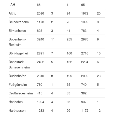
_AH
66
1
65
Altrip
2086
3
94
1972
20
Beindersheim
1178
2
76
1099
3
Birkenheide
828
3
41
783
4
Bobenheim-
3240
11
255
2976
9
Roxheim
Böhl-Iggelheim
2891
7
160
2716
15
Dannstadt-
2402
5
162
2234
6
Schauernheim
Dudenhofen
2310
8
195
2092
23
Fußgönheim
780
1
35
740
5
Großniedesheim
415
4
33
382
Hanhofen
1024
4
86
937
1
Harthausen
1283
4
99
1172
12