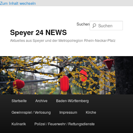
Zum Inhalt wechseln
Suchen
Speyer 24 NEWS
Aktuelles aus Speyer und der Metropolregion Rhein-Neckar-Pfalz
Hauptmenü
Startseite
Archive
Baden-Württemberg
Gewinnspiel / Verlosung
Impressum
Kirche
Kulinarik
Polizei / Feuerwehr / Rettungsdienste