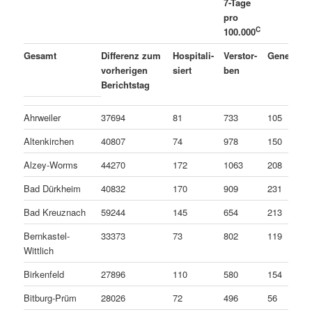
7-Tage
pro
C
100.000
A
Gesamt
Differenz zum
Hospitali-
Verstor-
Genesen
vorherigen
siert
ben
Berichtstag
Ahrweiler
37694
81
733
105
Altenkirchen
40807
74
978
150
Alzey-Worms
44270
172
1063
208
Bad Dürkheim
40832
170
909
231
Bad Kreuznach
59244
145
654
213
Bernkastel-
33373
73
802
119
Wittlich
Birkenfeld
27896
110
580
154
Bitburg-Prüm
28026
72
496
56