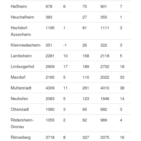
Heßheim
978
6
70
901
7
Heuchelheim
383
27
355
1
Hochdorf-
1195
1
81
1111
3
Assenheim
Kleinniedesheim
351
-1
26
322
3
Lambsheim
2281
10
158
2118
5
Limburgerhof
2909
17
189
2702
18
Maxdorf
2165
5
110
2022
33
Mutterstadt
4309
11
261
4010
38
Neuhofen
2083
5
123
1946
14
Otterstadt
1060
3
65
992
3
Rödersheim-
1055
2
62
989
4
Gronau
Römerberg
3718
8
327
3375
16