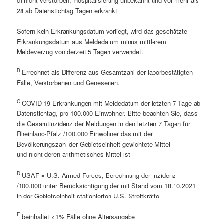
c) nicht-verstorben, Hospitalisierung unbekannt und vor mehr als
28 ab Datenstichtag Tagen erkrankt
Sofern kein Erkrankungsdatum vorliegt, wird das geschätzte
Erkrankungsdatum aus Meldedatum minus mittlerem
Meldeverzug von derzeit 5 Tagen verwendet.
B
Errechnet als Differenz aus Gesamtzahl der laborbestätigten
Fälle, Verstorbenen und Genesenen.
C
COVID-19 Erkrankungen mit Meldedatum der letzten 7 Tage ab
Datenstichtag, pro 100.000 Einwohner. Bitte beachten Sie, dass
die Gesamtinzidenz der Meldungen in den letzten 7 Tagen für
Rheinland-Pfalz /100.000 Einwohner das mit der
Bevölkerungszahl der Gebietseinheit gewichtete Mittel
und nicht deren arithmetisches Mittel ist.
D
USAF = U.S. Armed Forces; Berechnung der Inzidenz
/100.000 unter Berücksichtigung der mit Stand vom 18.10.2021
in der Gebietseinheit stationierten U.S. Streitkräfte
E
beinhaltet <1% Fälle ohne Altersangabe