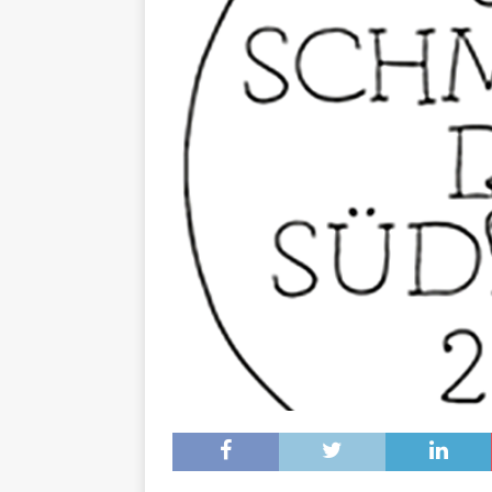
[ 11. November 2023 ]
Per
[ 31. Oktober 2023 ]
Eilme
[ 19. Oktober 2023 ]
Öffen
[ 15. April 2023 ]
Natur/Umw
& NATUR
[ 7. Mai 2025 ]
Radio Regen
BADEN-WÜRTTEMBERG
[ 6. Mai 2025 ]
Radarfallen 
11.05.2025)
GESCHWINDI
[ 5. Mai 2025 ]
Deutsche Eq
MVV-Reitstadion
BADEN
[ 4. Mai 2025 ]
Technik Mus
[ 4. Mai 2025 ]
Veranstaltu