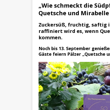
[ 29. März 2024 ]
Polizei 
„Wie schmeckt die Südpf
[ 20. März 2024 ]
Personen
Quetsche und Mirabelle
Zuckersüß, fruchtig, safti
raffiniert wird es, wenn Que
kommen.
Noch bis 13. September genieße
Gäste feiern Pälzer „Quetsche u