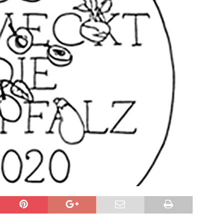
sonensuche / Vermisste Person
BLAULICHTMELDUNGEN
ldung Polizei
BLAULICHTMELDUNGEN
tlichkeitsfahndung
BLAULICHTMELDUNGEN
elt – Militärischer Übungsplatz Dudenhofen / Speyer
UMWELT
bogen spendet 10.000.- € an „Kinder unterm Regenbogen“
/ Blitzer / Geschwindigkeitsmessung für die KW 19 (05.05. –
GKEITSKONTROLLE
uipe gewinnt vor der Schweiz den Longines EEF Nations Cup im
-WÜRTTEMBERG
eum Speyer / Brazzeltag
SPEYER
ng / Speyer
SPEYER