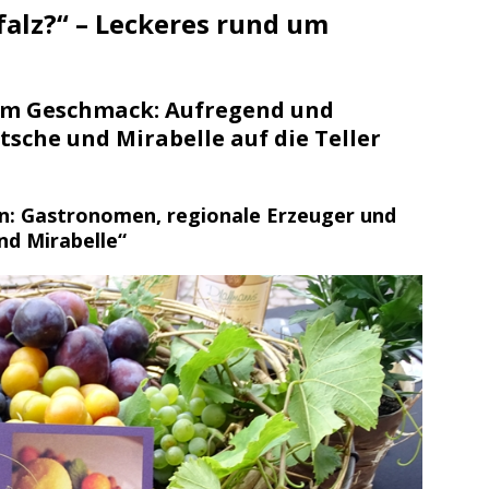
/ Konsumcannabisgesetz (KCanG)
BLAULICHTMELDUNGEN
alz?“ – Leckeres rund um
suche / Vermisst
BLAULICHTMELDUNGEN
g im Geschmack: Aufregend und
tsche und Mirabelle auf die Teller
n: Gastronomen, regionale Erzeuger und
nd Mirabelle“