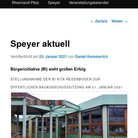
Rheinland-Pfalz
Speyer
Veranstaltungskalender
Beitrags-
←
Zurück
Weiter
→
Navigation
Speyer aktuell
Veröffentlicht am
25. Januar 2021
von
Daniel Kemmerich
Bürgerinitiative (BI) sieht großen Erfolg
STELLUNGNAHME DER BI KITA REGENBOGEN ZUR
ÖFFENTLICHEN BAUAUSSCHUSSSITZUNG AM 21. JANUAR 2021