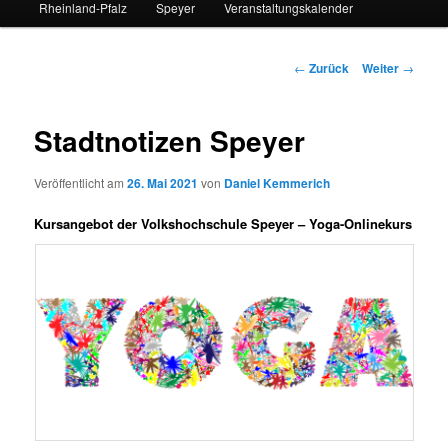
Rheinland-Pfalz
Speyer
Veranstaltungskalender
Beitrags-
←
Zurück
Weiter
→
Navigation
Stadtnotizen Speyer
Veröffentlicht am
26. Mai 2021
von
Daniel Kemmerich
Kursangebot der Volkshochschule Speyer – Yoga-Onlinekurs