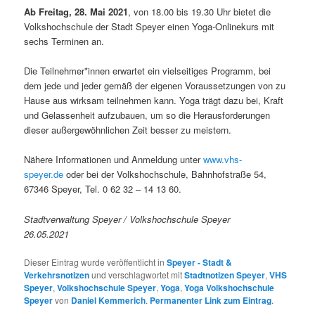
Ab Freitag, 28. Mai 2021
, von 18.00 bis 19.30 Uhr bietet die
Volkshochschule der Stadt Speyer einen Yoga-Onlinekurs mit
sechs Terminen an.
Die Teilnehmer*innen erwartet ein vielseitiges Programm, bei
dem jede und jeder gemäß der eigenen Voraussetzungen von zu
Hause aus wirksam teilnehmen kann. Yoga trägt dazu bei, Kraft
und Gelassenheit aufzubauen, um so die Herausforderungen
dieser außergewöhnlichen Zeit besser zu meistern.
Nähere Informationen und Anmeldung unter
www.vhs-
speyer.de
oder bei der Volkshochschule, Bahnhofstraße 54,
67346 Speyer, Tel. 0 62 32 – 14 13 60.
Stadtverwaltung Speyer / Volkshochschule Speyer
26.05.2021
Dieser Eintrag wurde veröffentlicht in
Speyer - Stadt &
Verkehrsnotizen
und verschlagwortet mit
Stadtnotizen Speyer
,
VHS
Speyer
,
Volkshochschule Speyer
,
Yoga
,
Yoga Volkshochschule
Speyer
von
Daniel Kemmerich
.
Permanenter Link zum Eintrag
.