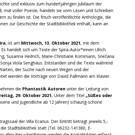
ichte sind exklusiv zum hundertjährigen Jubiläum der
l, mal voller Poesie, handeln sie vom Lesen und Schreiben
n zu finden ist. Die frisch veröffentlichte Anthologie, die
nen zur Geschichte der Stadtbibliothek enthält, kann an
ira
, ist am
Mittwoch, 13. Oktober 2021
, mit dem
a. Es handelt sich um Texte der Spira-Autor*innen Ulrich
ing, Susanna Hedrich, Marie-Christiane Kornmann, Snežana
 Sonja Viola Senghaus. Entstanden sind die Texte während
 Warten, der Suche nach neuen Wegen und der
itet werden die Vorträge von David Pallmann am Klavier.
rnehmen die
Phantastik Autoren
unter der Leitung von
reitag, 29. Oktober 2021.
Unter dem Titel
„Süßes oder
sene und Jugendliche ab 12 Jahren) schaurig-schöne
ssaal der Villa Ecarius. Der Eintritt beträgt jeweils 5,-
ie Stadtbibliothek statt (Tel. 06232-141380, E-
Von allen Besucher*innen werden die Kontaktdaten erfasst