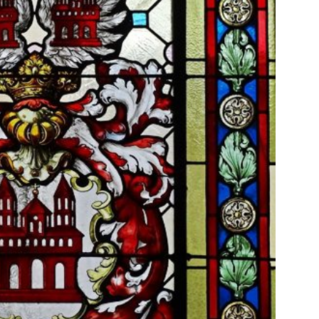
sonensuche / Öffentlichkeitsfahndung
BLAULICHTMELDUNGEN
sonensuche / Vermisste Person
BLAULICHTMELDUNGEN
ldung Polizei
BLAULICHTMELDUNGEN
tlichkeitsfahndung
BLAULICHTMELDUNGEN
elt – Militärischer Übungsplatz Dudenhofen / Speyer
UMWELT
bogen spendet 10.000.- € an „Kinder unterm Regenbogen“
/ Blitzer / Geschwindigkeitsmessung für die KW 19 (05.05. –
GKEITSKONTROLLE
uipe gewinnt vor der Schweiz den Longines EEF Nations Cup im
-WÜRTTEMBERG
eum Speyer / Brazzeltag
SPEYER