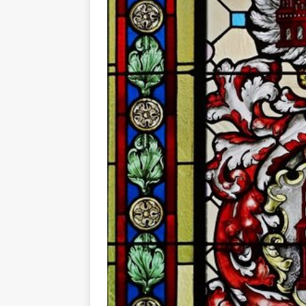
[ 16. Dezember 2023 ]
Per
[ 11. November 2023 ]
Per
[ 31. Oktober 2023 ]
Eilme
[ 19. Oktober 2023 ]
Öffen
[ 15. April 2023 ]
Natur/Umw
& NATUR
[ 7. Mai 2025 ]
Radio Regen
BADEN-WÜRTTEMBERG
[ 6. Mai 2025 ]
Radarfallen 
11.05.2025)
GESCHWINDI
[ 5. Mai 2025 ]
Deutsche Eq
MVV-Reitstadion
BADEN
[ 4. Mai 2025 ]
Technik Mus