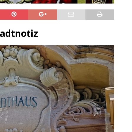
ng / Speyer
SPEYER
/ Konsumcannabisgesetz (KCanG)
BLAULICHTMELDUNGEN
adtnotiz