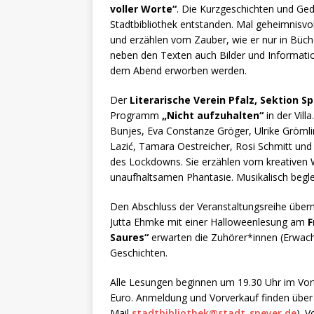
voller Worte“
. Die Kurzgeschichten und Ged
Stadtbibliothek entstanden. Mal geheimnisvol
und erzählen vom Zauber, wie er nur in Bücher
neben den Texten auch Bilder und Informatio
dem Abend erworben werden.
Der
Literarische Verein Pfalz, Sektion Sp
Programm
„Nicht aufzuhalten“
in der Vill
Bunjes, Eva Constanze Gröger, Ulrike Gröml
Lazić, Tamara Oestreicher, Rosi Schmitt und
des Lockdowns. Sie erzählen vom kreativen
unaufhaltsamen Phantasie. Musikalisch begle
Den Abschluss der Veranstaltungsreihe übe
Jutta Ehmke mit einer Halloweenlesung am
F
Saures“
erwarten die Zuhörer*innen (Erwach
Geschichten.
Alle Lesungen beginnen um 19.30 Uhr im Vortrag
Euro. Anmeldung und Vorverkauf finden über d
Mail
stadtbibliothek@stadt-speyer.de
). 